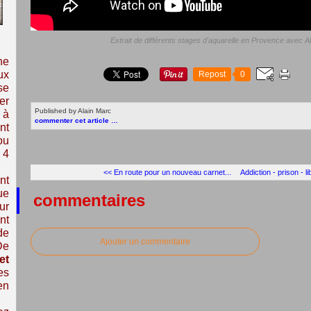
Extrait de différents stages d'aquarelle en Provence avec 
ne
ux
Repost
0
se
er
Published by Alain Marc
 à
commenter cet article
…
nt
ou
 4
<< En route pour un nouveau carnet...
Addiction - prison - 
nt
ue
commentaires
ur
nt
de
Ajouter un commentaire
De
et
es
en