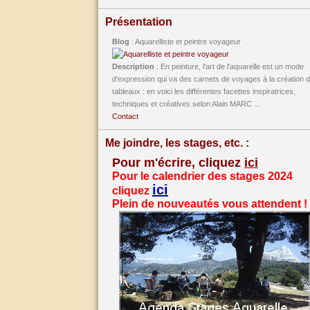
Présentation
Blog
: Aquarelliste et peintre voyageur
Description
: En peinture, l'art de l'aquarelle est un mode
d'expression qui va des carnets de voyages à la création 
tableaux : en voici les différentes facettes inspiratrices,
techniques et créatives selon Alain MARC ...
Contact
Me joindre, les stages, etc. :
Pour m'écrire, cliquez
ici
Pour le calendrier des stages 2024
ici
cliquez
Plein de nouveautés vous attendent !