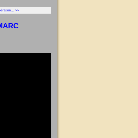
libération… >>
 MARC