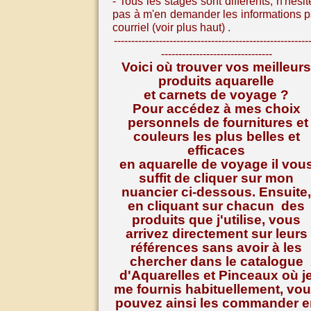
- Tous les stages sont différents, n
'hésit
pas à m'en demander les informations p
courriel (voir plus haut) .
--------------------------------------------------------
--------------------------------
Voici où trouver vos meilleurs
produits aquarelle
et carnets de voyage ?
Pour accédez à mes choix
personnels de fournitures et
couleurs les plus belles et
efficaces
en aquarelle de voyage il vou
suffit de cliquer sur mon
nuancier ci-dessous. Ensuite,
en cliquant sur chacun des
produits que j'utilise, vous
arrivez directement sur leurs
références
sans avoir à les
chercher dans le catalogue
d'Aquarelles et Pinceaux où j
me fournis habituellement, vo
pouvez ainsi les commander e