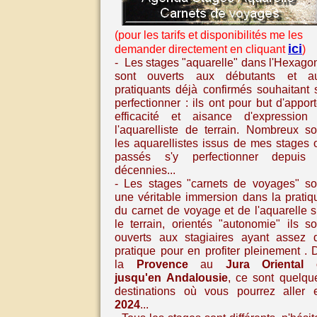
(pour les tarifs et disponibilités me les
ici
demander directement en cliquant
)
- Les stages "aquarelle" dans l'Hexago
sont ouverts aux débutants et a
pratiquants déjà confirmés souhaitant 
perfectionner : ils ont pour but d'apport
efficacité et aisance d'expression
l'aquarelliste de terrain. Nombreux so
les aquarellistes issus de mes stages 
passés s'y perfectionner depuis
décennies...
- Les stages
"carnets de voyages" so
une véritable immersion dans la pratiq
du carnet de voyage et de l'aquarelle
s
le terrain, orientés "autonomie" ils so
ouverts aux stagiaires ayant assez 
pratique pour en profiter pleinement
. 
la
Provence
au
Jura Oriental
jusqu'en
Andalousie
,
ce sont quelqu
destinations où vous pourrez aller 
2024
...