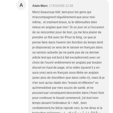
A
Alain-Marc
17/03/2008 12:38
Merci beaucoup Adil, tant pour les gens qui
m'accompagnent régulièrement que pour moi-
même, et vraiment bravo, tu te débrouilles bien
mieux en anglais que moi ! Si un jour on a l'occasion
de se rencontrer pour de bon, ça me fera plaisir de
prendre un thé avec toi !Pour le blog, ce que je
pense faire dans l'avenir (en fonction du temps dont
je disposerai) ce sera de le laisser en français dans
sa version actuelle (je ne parle pas de ce dernier
article test qui est tout à fait exceptionnel) avec un
choix de l'ouvrir entièrement en anglais par bouton
discret en haut de page, et la vidéo (quand il y en
aura une) sera en français sous-titrée en anglais
(avec plus de discrétion que dans celle-ci), mais là je
n'en suis qu'au stade des "essais et réflexion" vu
qu'immobilisé par mes soucis de santé, et ne
pouvant par conséquent descendre dans l'Aven Noir
pour continuer le travail commencé, j'ai tout mon
temps devant l'ordinateur !à + Adil , bien
cordialement,Au fait je rajoute ceci, tu me diras si la