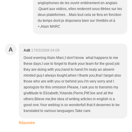
anglophones de les ouvrir entièrement en anglais
.Quant aux vidéos, elles resteront sous-titrées sur les
deux plateformes ...Mais tout cela se fera en fonction
du temps dont je disposera bien sur !Amitiés et à
+,Alain MARC
A
Adil
17/03/2008 04:09
Good evening Alain-Marc;I don't know what happens to me
these days.I use to forget to thank your team for the good job
they are doing with you,hand to hand.I'm realy an absent-
minded guy.I always tought,when I thank you,that I target also
those who are with you or behind you.I'm very sorry and I
apologize for this omission.Please, I ask you to transmis my
grattitude to Elizabeth,Yolande,Pierre,Ptit'Joe and all the
others.Blieve me,the idea of writing articles in english is a
good one.Your weblog is so wonderfull that it deserves to be
translated to various languages.Take care.
Répondre