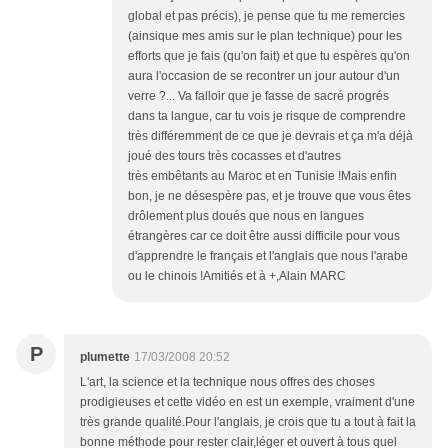
global et pas précis), je pense que tu me remercies
(ainsique mes amis sur le plan technique) pour les
efforts que je fais (qu'on fait) et que tu espères qu'on
aura l'occasion de se recontrer un jour autour d'un
verre ?... Va falloir que je fasse de sacré progrés
dans ta langue, car tu vois je risque de comprendre
très différemment de ce que je devrais et ça m'a déjà
joué des tours très cocasses et d'autres
très embêtants au Maroc et en Tunisie !Mais enfin
bon, je ne désespère pas, et je trouve que vous êtes
drôlement plus doués que nous en langues
étrangères car ce doit être aussi difficile pour vous
d'apprendre le français et l'anglais que nous l'arabe
ou le chinois !Amitiés et à +,Alain MARC
P
plumette
17/03/2008 20:52
L'art, la science et la technique nous offres des choses
prodigieuses et cette vidéo en est un exemple, vraiment d'une
très grande qualité.Pour l'anglais, je crois que tu a tout à fait la
bonne méthode pour rester clair,léger et ouvert à tous quel