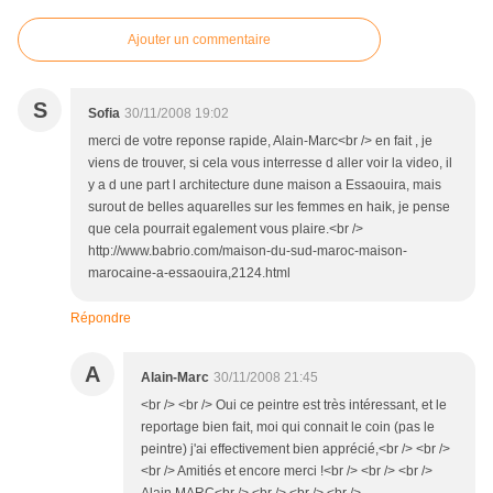
Ajouter un commentaire
S
Sofia
30/11/2008 19:02
merci de votre reponse rapide, Alain-Marc<br /> en fait , je
viens de trouver, si cela vous interresse d aller voir la video, il
y a d une part l architecture dune maison a Essaouira, mais
surout de belles aquarelles sur les femmes en haik, je pense
que cela pourrait egalement vous plaire.<br />
http://www.babrio.com/maison-du-sud-maroc-maison-
marocaine-a-essaouira,2124.html
Répondre
A
Alain-Marc
30/11/2008 21:45
<br /> <br /> Oui ce peintre est très intéressant, et le
reportage bien fait, moi qui connait le coin (pas le
peintre) j'ai effectivement bien apprécié,<br /> <br />
<br /> Amitiés et encore merci !<br /> <br /> <br />