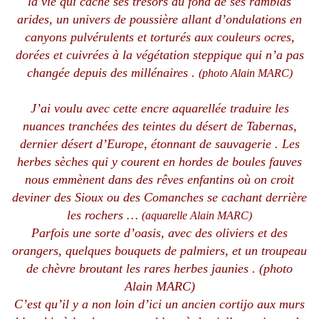
la vie qui cache ses trésors au fond de ses ramblas
arides, un univers de poussière allant d’ondulations en
canyons pulvérulents et torturés aux couleurs ocres,
dorées et cuivrées à la végétation steppique qui n’a pas
changée depuis des millénaires .
(photo Alain MARC)
J’ai voulu avec cette encre aquarellée traduire les
nuances tranchées des teintes du désert de Tabernas,
dernier désert d’Europe, étonnant de sauvagerie . Les
herbes sèches qui y courent en hordes de boules fauves
nous emmènent dans des rêves enfantins où on croit
deviner des Sioux ou des Comanches se cachant derrière
les rochers …
(aquarelle Alain MARC)
Parfois une sorte d’oasis, avec des oliviers et des
orangers, quelques bouquets de palmiers, et un troupeau
de chèvre broutant les rares herbes jaunies .
(photo
Alain MARC)
C’est qu’il y a non loin d’ici un ancien cortijo aux murs