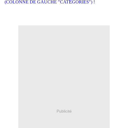
É
(COLONNE DE GAUCHE "CAT
GORIES") !
Publicité