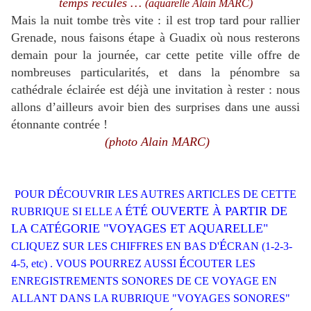
temps reculés …
(aquarelle Alain MARC)
Mais la nuit tombe très vite : il est trop tard pour rallier
Grenade, nous faisons étape à Guadix où nous resterons
demain pour la journée, car cette petite ville offre de
nombreuses particularités, et dans la pénombre sa
cathédrale éclairée est déjà une invitation à rester : nous
allons d’ailleurs avoir bien des surprises dans une aussi
étonnante contrée !
(photo Alain MARC)
É
POUR D
COUVRIR LES AUTRES ARTICLES DE CETTE
ÉTÉ OUVERTE
À
PARTIR DE
RUBRIQUE SI ELLE A
LA CATÉGORIE "VOYAGES ET AQUARELLE"
É
CLIQUEZ SUR LES CHIFFRES EN BAS D'
CRAN (1-2-3-
É
4-5, etc) . VOUS POURREZ AUSSI
COUTER LES
ENREGISTREMENTS SONORES DE CE VOYAGE EN
ALLANT DANS LA RUBRIQUE "VOYAGES SONORES"