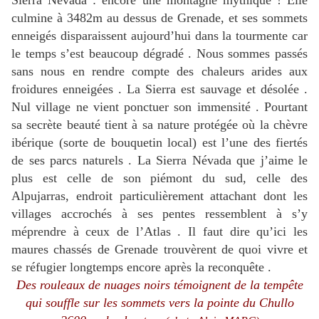
Sierra Névada : encore une montagne mythique ! Elle
culmine à 3482m au dessus de Grenade, et ses sommets
enneigés disparaissent aujourd’hui dans la tourmente car
le temps s’est beaucoup dégradé . Nous sommes passés
sans nous en rendre compte des chaleurs arides aux
froidures enneigées . La Sierra est sauvage et désolée .
Nul village ne vient ponctuer son immensité . Pourtant
sa secrète beauté tient à sa nature protégée où la chèvre
ibérique (sorte de bouquetin local) est l’une des fiertés
de ses parcs naturels . La Sierra Névada que j’aime le
plus est celle de son piémont du sud, celle des
Alpujarras, endroit particulièrement attachant dont les
villages accrochés à ses pentes ressemblent à s’y
méprendre à ceux de l’Atlas . Il faut dire qu’ici les
maures chassés de Grenade trouvèrent de quoi vivre et
se réfugier longtemps encore après la reconquête .
Des rouleaux de nuages noirs témoignent de la tempête
qui souffle sur les sommets vers la pointe du Chullo