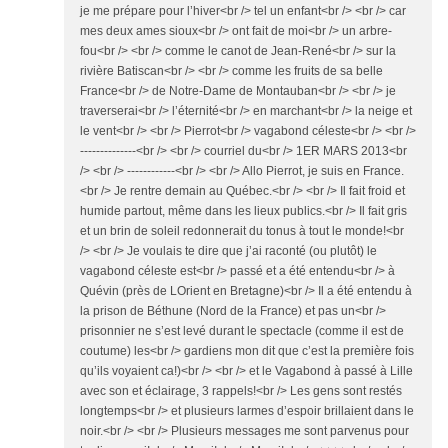
je me prépare pour l’hiver<br /> tel un enfant<br /> <br /> car
mes deux ames sioux<br /> ont fait de moi<br /> un arbre-
fou<br /> <br /> comme le canot de Jean-René<br /> sur la
rivière Batiscan<br /> <br /> comme les fruits de sa belle
France<br /> de Notre-Dame de Montauban<br /> <br /> je
traverserai<br /> l’éternité<br /> en marchant<br /> la neige et
le vent<br /> <br /> Pierrot<br /> vagabond céleste<br /> <br />
--------------<br /> <br /> courriel du<br /> 1ER MARS 2013<br
/> <br /> ------------<br /> <br /> Allo Pierrot, je suis en France.
<br /> Je rentre demain au Québec.<br /> <br /> Il fait froid et
humide partout, même dans les lieux publics.<br /> Il fait gris
et un brin de soleil redonnerait du tonus à tout le monde!<br
/> <br /> Je voulais te dire que j’ai raconté (ou plutôt) le
vagabond céleste est<br /> passé et a été entendu<br /> à
Quévin (près de LOrient en Bretagne)<br /> Il a été entendu à
la prison de Béthune (Nord de la France) et pas un<br />
prisonnier ne s’est levé durant le spectacle (comme il est de
coutume) les<br /> gardiens mon dit que c’est la première fois
qu’ils voyaient ca!)<br /> <br /> et le Vagabond à passé à Lille
avec son et éclairage, 3 rappels!<br /> Les gens sont restés
longtemps<br /> et plusieurs larmes d’espoir brillaient dans le
noir.<br /> <br /> Plusieurs messages me sont parvenus pour