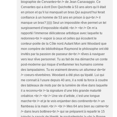
biographie de Cervantes<br /> de Jean Canavaggio. Ce
Cervantes qui a écrit Don Quichotte à 53 ans alors qu’il était
en prison et qu’il lui manquait un bras.Qui aujourd’hui ferait
confiance à un homme de 53 ans en prison à qui<br /> il
manque un bras?:))))) Seul un impossible rêve permet un tel
surgissement d’impossible réalité.<br /> <br /> On m’a
rapporté l’immense délicatesse artistique avec laquelle tu
redonnes<br /> espoir à ceux et celles qui écoutent le
conteur-poète de la Côte nord.Autant Mon ami Woodard que
mon compère de bibliothèque Raymond le philosophe ont été
invités par ta passion de passeur de<br /> rêves à naviguer
vers leur rêve personnel. Tu as fait de ma démarche un conte
post-moderne qui risque d’enflammer les humains comme
des lampadaires. Tu es vraiment devenu un allumeur de<br
/> coeurs-réverbères. Woodard a été plus qu’épaté. Lui qui
me connait à l’usure depuis 40 ans, il a noté ta force à coudre
des tableaux de mots par de la lumière de rêve dans laquelle
il a reconnu<br /> ta signature d’une très grande maturité
créatrice.<br /> <br /> Une vie d’artiste, c’est une longue
marche<br /> et je te vois enjamber des continents<br /> un
flambeau à la main.<br /> <br /> Mes 64 ans bien au calme<br
/> dans leurs bottines<br /> qui se préparent à repartir le 15
juin<br /> saouls de liberté, te souhaitent<br /> <br /> Bonne