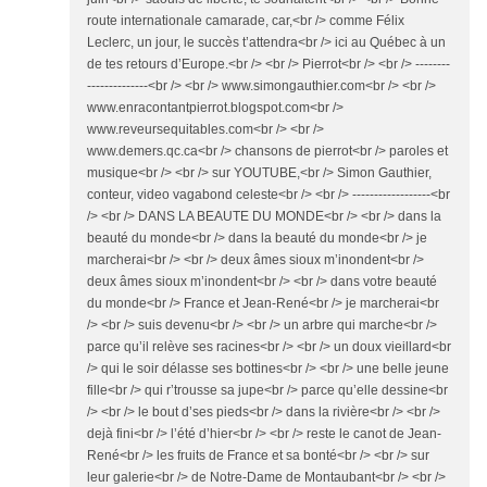
route internationale camarade, car,<br /> comme Félix
Leclerc, un jour, le succès t’attendra<br /> ici au Québec à un
de tes retours d’Europe.<br /> <br /> Pierrot<br /> <br /> --------
--------------<br /> <br /> www.simongauthier.com<br /> <br />
www.enracontantpierrot.blogspot.com<br />
www.reveursequitables.com<br /> <br />
www.demers.qc.ca<br /> chansons de pierrot<br /> paroles et
musique<br /> <br /> sur YOUTUBE,<br /> Simon Gauthier,
conteur, video vagabond celeste<br /> <br /> ------------------<br
/> <br /> DANS LA BEAUTE DU MONDE<br /> <br /> dans la
beauté du monde<br /> dans la beauté du monde<br /> je
marcherai<br /> <br /> deux âmes sioux m’inondent<br />
deux âmes sioux m’inondent<br /> <br /> dans votre beauté
du monde<br /> France et Jean-René<br /> je marcherai<br
/> <br /> suis devenu<br /> <br /> un arbre qui marche<br />
parce qu’il relève ses racines<br /> <br /> un doux vieillard<br
/> qui le soir délasse ses bottines<br /> <br /> une belle jeune
fille<br /> qui r’trousse sa jupe<br /> parce qu’elle dessine<br
/> <br /> le bout d’ses pieds<br /> dans la rivière<br /> <br />
dejà fini<br /> l’été d’hier<br /> <br /> reste le canot de Jean-
René<br /> les fruits de France et sa bonté<br /> <br /> sur
leur galerie<br /> de Notre-Dame de Montaubant<br /> <br />