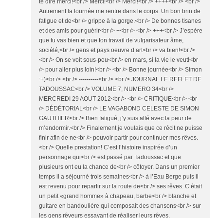
te dire merci!<br /> Merci!<br /> Merci!<br /> ++++<br /> <br />
Autrement la tournée me rentre dans le corps. Un bon brin de
fatigue et de<br /> grippe à la gorge.<br /> De bonnes tisanes
et des amis pour guérir<br /> +<br /> <br /> +++<br /> J’espère
que tu vas bien et que ton travail de vulgarisateur âme,
société,<br /> gens et pays oeuvre d’art<br /> va bien!<br />
<br /> On se voit sous-peu<br /> en mars, si la vie le veut!<br
/> pour aller plus loin!<br /> <br /> Bonne journée<br /> Simon
:+)<br /> <br /> ----------<br /> <br /> JOURNAL LE REFLET DE
TADOUSSAC<br /> VOLUME 7, NUMERO 34<br />
MERCREDI 29 AOUT 2012<br /> <br /> CRITIQUE<br /> <br
/> DÉDÉTORIAL<br /> LE VAGABOND CELESTE DE SIMON
GAUTHIER<br /> Bien fatigué, j’y suis allé avec la peur de
m’endormir.<br /> Finalement je voulais que ce récit ne puisse
finir afin de ne<br /> pouvoir partir pour continuer mes rêves.
<br /> Quelle prestation! C’est l’histoire inspirée d’un
personnage qui<br /> est passé par Tadoussac et que
plusieurs ont eu la chance de<br /> côtoyer. Dans un premier
temps il a séjourné trois semaines<br /> à l’Eau Berge puis il
est revenu pour repartir sur la route de<br /> ses rêves. C’était
un petit «grand homme» à chapeau, barbe<br /> blanche et
guitare en bandoulière qui composait des chansons<br /> sur
les gens rêveurs essayant de réaliser leurs rêves.