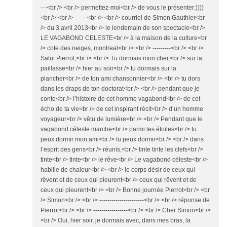
---<br /> <br /> permettez-moi<br /> de vous le présenter:))))
<br /> <br /> ------<br /> <br /> courriel de Simon Gauthier<br
/> du 3 avril 2013<br /> le lendemain de son spectacle<br />
LE VAGABOND CELESTE<br /> à la maison de la culture<br
/> cote des neiges, montreal<br /> <br /> ---------<br /> <br />
Salut Pierrot,<br /> <br /> Tu dormais mon cher,<br /> sur ta
paillasse<br /> hier au soir<br /> tu dormais sur la
plancher<br /> de ton ami chansonnier<br /> <br /> tu dors
dans les draps de ton doctorat<br /> <br /> pendant que je
conte<br /> l’histoire de cet homme vagabond<br /> de cet
écho de ta vie<br /> de cet inspirant récit<br /> d’un homme
voyageur<br /> vêtu de lumière<br /> <br /> Pendant que le
vagabond céleste marche<br /> parmi les étoiles<br /> tu
peux dormir mon ami<br /> tu peux dormir<br /> <br /> dans
l’esprit des gens<br /> réunis,<br /> tinte tinte les clefs<br />
tinte<br /> tinte<br /> le rêve<br /> Le vagabond céleste<br />
habille de chaleur<br /> <br /> le corps désir de ceux qui
rêvent et de ceux qui pleurent<br /> ceux qui rêvent et de
ceux qui pleurent<br /> <br /> Bonne journée Pierrot<br /> <br
/> Simon<br /> <br /> ----------------------<br /> <br /> réponse de
Pierrot<br /> <br /> -----------------<br /> <br /> Cher Simon<br />
<br /> Oui, hier soir, je dormais avec, dans mes bras, la