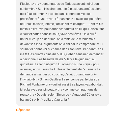
Plusieurs<br /> personnages de Tadoussac ont noirci son
cahier.<br /> Son Histoire remonte à plusieurs années alors
qu’il était bien<br /> installé dans le nord de Mtl plus
précisément à Val David. Là-bas,<br /> il avait tout pour être
heureux, maison, femme, famille<br /> et argent…...<br /> Un
matin il s’est levé pour annoncer autour de lui qu’il laissait<br
/> tout et partait sans le sous, vivre ses rêves. On a cru à
un<br /> coup de déprime, on a tenté de le retenir mais
devant ses<br /> arguments on a fini par le comprendre et lui
souhaiter bonne<br /> chance dans son rêve. Pendant 5 ans
il a fait les quatre coins<br /> du Québec sans rien demander
à personne. Les hasards de<br /> la vie le guidaient au
quotidien. Il attendait qu’on lui offre<br /> une «raye» pour
avancer, sinon il marchait inlassablement.<br /> Jamais il a
demandé à manger ou coucher, c’était... quand on<br />
l’invitait!<br /> Simon Gauthier l’a rencontré par le biais de
Richard Fontaine<br /> qui lui aussi à sa façon, vagabondait
ici et là avec ses pinceaux<br /> comme compagnons de
route.<br /> Depuis, selon Simon ce «Vagabond Céleste» a
balancé sa<br /> guitare &agra<br />
Répondre