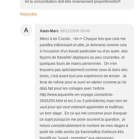
!et la concentration doit être inversement proportionelle!!!
Répondre
A
Alain-Marc
06/12/2006 09:49
Merci à toi Cocole . <br /> Chaque fois que cela me
paraîtra intéressant et utile, je donnerai comme cela
à l'occasion d'un travail particulier ou d'un autre, des
façons de travailler atypiques ou peu courantes, et
quelques tours de mains personnels . On n'en
trouvera pas spécialement comme ceux-là dans des
livres, c'est avant tout une expérience de terrain . Je
ferai de même pour le suivi en atelier (comme je l'ai
déjà fait pour les collages avec l'article
http://www.aquarelle-en-voyage.com/article-
2845250.html et les 2 ou 3 précédents) mais rien ne
vaut pour qui veut vraiment apprendre et maîtriser,
un bon stage . En ce qui me concerne pour évoquer
ce sujet puisqu'on me pose souvent la question, je
reduis considérablement le nombre de mes stages à
partir de cette année (je transmettrai d'ailleurs très
bientôt en "avant - première" aux personnes