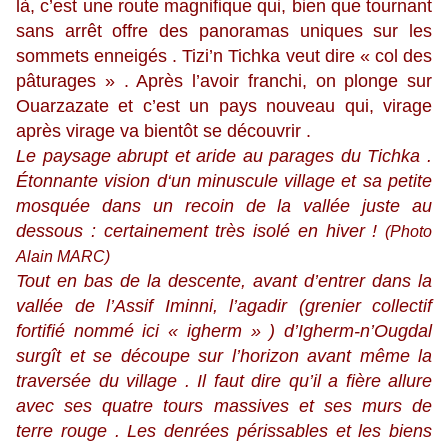
là, c’est une route magnifique qui, bien que tournant
sans arrêt offre des panoramas uniques sur les
sommets enneigés . Tizi’n Tichka veut dire « col des
pâturages » . Après l’avoir franchi, on plonge sur
Ouarzazate et c’est un pays nouveau qui, virage
après virage va bientôt se découvrir .
Le paysage abrupt et aride au parages du Tichka .
Étonnante vision d‘un minuscule village et sa petite
mosquée dans un recoin de la vallée juste au
dessous : certainement très isolé en hiver !
(Photo
Alain MARC)
Tout en bas de la descente, avant d’entrer dans la
vallée de l’Assif Iminni, l’agadir (grenier collectif
fortifié nommé ici « igherm » ) d’Igherm-n’Ougdal
surgît et se découpe sur l’horizon avant même la
traversée du village . Il faut dire qu’il a fière allure
avec ses quatre tours massives et ses murs de
terre rouge . Les denrées périssables et les biens