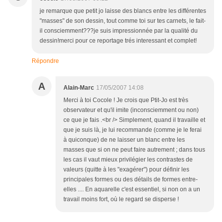
je remarque que petit jo laisse des blancs entre les différentes
"masses" de son dessin, tout comme toi sur tes carnets, le fait-
il consciemment???je suis impressionnée par la qualité du
dessin!merci pour ce reportage trés interessant et complet!
Répondre
A
Alain-Marc
17/05/2007 14:08
Merci à toi Cocole ! Je crois que Ptit-Jo est très
observateur et qu'il imite (inconsciemment ou non)
ce que je fais .<br /> Simplement, quand il travaille et
que je suis là, je lui recommande (comme je le ferai
à quiconque) de ne laisser un blanc entre les
masses que si on ne peut faire autrement ; dans tous
les cas il vaut mieux privilégier les contrastes de
valeurs (quitte à les "exagérer") pour définir les
principales formes ou des détails de formes entre-
elles .... En aquarelle c'est essentiel, si non on a un
travail moins fort, où le regard se disperse !