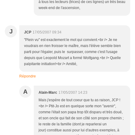
à tous les lecteurs (trices) de ces lignes) un très beau
week-end de l'ascension,
J
JCP
17/05/2007 09:34
"Plein vu" est exactement le mot qui convient.<br /> Je ne
voudrais en rien froisser le maître, mais l'élève semble bien
parti pour l'égaler, puis le surpasser, comme c'est l'usage
depuis que Leopold Mozart a formé Wolfgang.<br /> Quelle
palpitante initiation!<br /> Amitié,
Répondre
A
Alain-Marc
17/05/2007 14:23
Mais j'espère de tout coeur que tu as raison, JCP !
<br /> Ptit-Jo est en quelque sorte mon "avenir",
comme l'était son papa trop tôt disparu et très doué,
et son oncle qui fait de son côté son propre chemin ;
le reste de la famille (dont je reparlerai un
jour) constitue aussi pour lui d'autres exemples, à