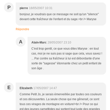
P
pierre
18/05/2007 10:31
bonjour, je voudrais que ce message ne soit qu'un "silence"
devant cette fraîcheur de l'enfant et du sage.<br /> Maryse
Répondre
A
Alain-Marc
28/05/2007 23:10
C'est trop gentil, ce que vous dites Maryse : en tout
cas, moi je ne suis pas si sage que cela, vous savez !
... Par contre sa fraîcheur à lui est débordante d'une
sorte de "sagesse" étonnante chez un petit enfant de
son âge .
E
Elizabeth
17/05/2007 14:47
Comme Petit Jo, je serais émerveillée par toutes ces couleurs
et ces découvertes. La seule chose qui me gênerait, ce sont
tous ces virages de montagne en voiture!<br /> Pour ce qui
est des jeunes carnettistes qui sortent tout juste des grandes