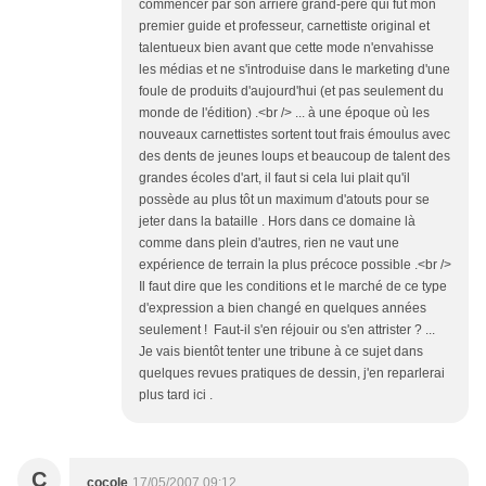
commencer par son arrière grand-père qui fut mon
premier guide et professeur, carnettiste original et
talentueux bien avant que cette mode n'envahisse
les médias et ne s'introduise dans le marketing d'une
foule de produits d'aujourd'hui (et pas seulement du
monde de l'édition) .<br /> ... à une époque où les
nouveaux carnettistes sortent tout frais émoulus avec
des dents de jeunes loups et beaucoup de talent des
grandes écoles d'art, il faut si cela lui plait qu'il
possède au plus tôt un maximum d'atouts pour se
jeter dans la bataille . Hors dans ce domaine là
comme dans plein d'autres, rien ne vaut une
expérience de terrain la plus précoce possible .<br />
Il faut dire que les conditions et le marché de ce type
d'expression a bien changé en quelques années
seulement ! Faut-il s'en réjouir ou s'en attrister ? ...
Je vais bientôt tenter une tribune à ce sujet dans
quelques revues pratiques de dessin, j'en reparlerai
plus tard ici .
C
cocole
17/05/2007 09:12