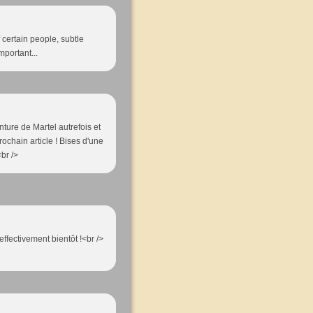
f certain people, subtle
portant...
nture de Martel autrefois et
ochain article ! Bises d'une
br />
effectivement bientôt !<br />