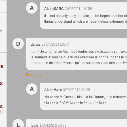
A
Alain MARC
20/08/2014 10:56
It is not actually easy to make, in the largest number o
things understand which are nevertheless extremely im
és.
D
danae
29/04/2013 14:47
<br /> Je te remercie Alain pou toutes ces explications sur l'ave
je souhaite et devine que tu vas retrouver le bonheur dans le pr
amoureuse de la<br /> terre, qu'elle soit dessus ou dessous !!!<
rs
Répondre
ix
A
Alain-Marc
07/05/2013 00:25
<br /> <br /> Grosses bises à toi Danae, je te retrouve 
<br /> <br /> AM<br /> <br /> <br /> <br />
e,
e-
L
lydie
16/04/2013 19:23