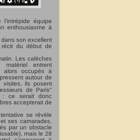
 l’intrépide équipe
 un enthousiasme à
t dans son excellent
 récit du début de
atin. Les calèches
atériel entrent
 alors occupés à
 pressent autour de
visites, ils posent
essieurs de Paris"
e : ce serait donc
bres accepterait de
tentative se révèle
 et ses camarades,
tés par un obstacle
issable), mais le 28
rtel s’engagent à