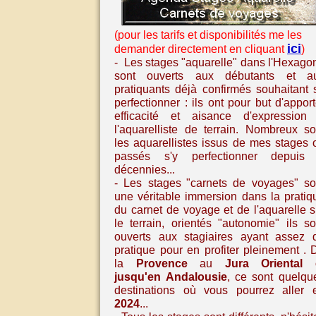
(pour les tarifs et disponibilités me les
ici
demander directement en cliquant
)
- Les stages "aquarelle" dans l'Hexago
sont ouverts aux débutants et a
pratiquants déjà confirmés souhaitant 
perfectionner : ils ont pour but d'apport
efficacité et aisance d'expression
l'aquarelliste de terrain. Nombreux so
les aquarellistes issus de mes stages 
passés s'y perfectionner depuis
décennies...
- Les stages
"carnets de voyages" so
une véritable immersion dans la pratiq
du carnet de voyage et de l'aquarelle
s
le terrain, orientés "autonomie" ils so
ouverts aux stagiaires ayant assez 
pratique pour en profiter pleinement
. 
la
Provence
au
Jura Oriental
jusqu'en
Andalousie
,
ce sont quelqu
destinations où vous pourrez aller 
2024
...