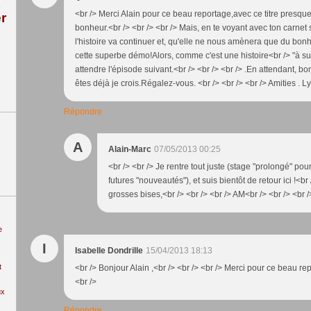
<br /> Merci Alain pour ce beau reportage,avec ce titre presque
r
bonheur.<br /> <br /> <br /> Mais, en te voyant avec ton carnet
l'histoire va continuer et, qu'elle ne nous amènera que du b
cette superbe démo!Alors, comme c'est une histoire<br /> "à su
attendre l'épisode suivant.<br /> <br /> <br /> .En attendant, 
êtes déjà je crois.Régalez-vous. <br /> <br /> <br /> Amities . L
Répondre
A
Alain-Marc
07/05/2013 00:25
<br /> <br /> Je rentre tout juste (stage "prolongé" po
futures "nouveautés"), et suis bientôt de retour ici !<br
grosses bises,<br /> <br /> <br /> AM<br /> <br /> <br /
e
I
Isabelle Dondrille
15/04/2013 18:13
t
<br /> Bonjour Alain ,<br /> <br /> <br /> Merci pour ce beau re
<br />
ux
Répondre