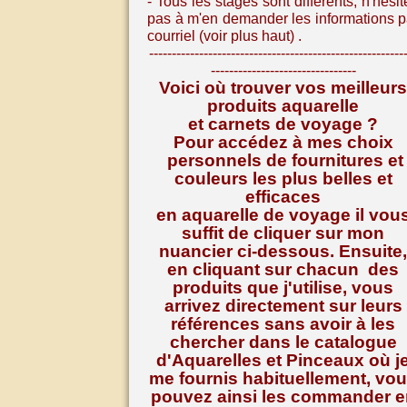
- Tous les stages sont différents, n
'hésit
pas à m'en demander les informations p
courriel (voir plus haut) .
--------------------------------------------------------
--------------------------------
Voici où trouver vos meilleurs
produits aquarelle
et carnets de voyage ?
Pour accédez à mes choix
personnels de fournitures et
couleurs les plus belles et
efficaces
en aquarelle de voyage il vou
suffit de cliquer sur mon
nuancier ci-dessous. Ensuite,
en cliquant sur chacun des
produits que j'utilise, vous
arrivez directement sur leurs
références
sans avoir à les
chercher dans le catalogue
d'Aquarelles et Pinceaux où j
me fournis habituellement, vo
pouvez ainsi les commander e