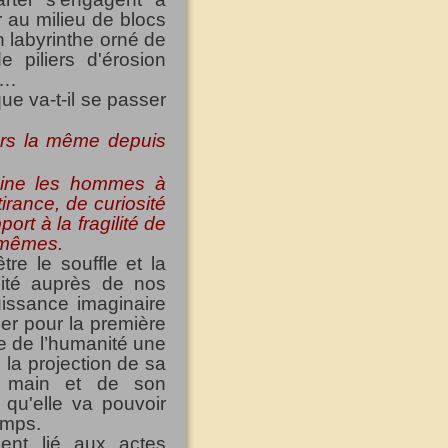
 au milieu de blocs
 labyrinthe orné de
e piliers d'érosion
s…
que va-t-il se passer
urs la même depuis
scine les hommes à
ttirance, de curiosité
ort à la fragilité de
s-mêmes.
re le souffle et la
cité auprès de nos
uissance imaginaire
uer pour la première
re de l’humanité une
 la projection de sa
e main et de son
 qu'elle va pouvoir
emps.
ient lié aux actes