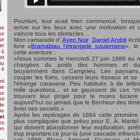
Pourtant, tout avait bien commencé, lorsque
arrive sur les lieux avec une motivation et
ne
vaincre tous les obstacles…
ux
Mon camarade d’
Aven Noir
Daniel André
écri
se
er
livre
«
Bramabiau l’étrangeté souterraine
», le
 à
cette aventure :
nt
«Nous sommes le mercredi 27 juin 1888 au m
ou
chargées du poids des hommes et du m
 4
bruyamment dans Camprieu. Les paysans,
couper les foins, cessent leurs travaux et se
nt
l'étrange caravane. Peu habitués à de telles 
ue
mille questions... et se gaussent de ces "m
ur
trouvant leur projet pour le moins bizarr
nt
aujourd'hui ou jamais que le Bonheur des ténè
de
livrer ses secrets.»
De
Après les repérages de 1884 cette première 
et
plus compliquée que prévu pour E. A. Martel
es
qui doivent abandonner leur exploration, arrê
en
trop important ce jour-là (une cascade infranch
juin 1888, Blanc, Armand, Foulquier et Ma