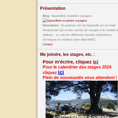
Présentation
Blog
: Aquarelliste et peintre voyageur
Description
: En peinture, l'art de l'aquarelle est un mode
d'expression qui va des carnets de voyages à la création 
tableaux : en voici les différentes facettes inspiratrices,
techniques et créatives selon Alain MARC ...
Contact
Me joindre, les stages, etc. :
Pour m'écrire, cliquez
ici
Pour le calendrier des stages 2024
ici
cliquez
Plein de nouveautés vous attendent !