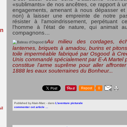
:
«sublimants» de nos ancêtres, ce rapport à u
engagements, amenant à nous dépasser et
non) à laisser une empreinte de notre pas
résister à l'amoindrissement, perpétuant 
l'homme à l'état de nature, qui animait a
in
compagnons…
Au milieu des cordages, éch
lanternes, briquets à amadou, burins et pitons
toile imperméable fabriqué par Osgood à Cre
Unis commandé spécialement par E-A Martel p
constitue l’arme suprême pour aller affronte
1888 les eaux souterraines du Bonheur...
Repost
0
Published by Alain-Marc
-
dans
L'aventure picturale
commenter cet article
…
il