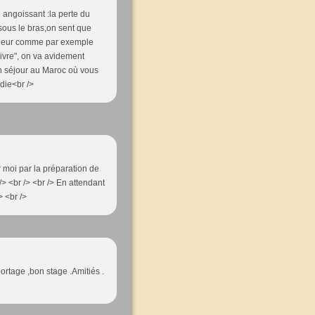
 angoissant :la perte du
 sous le bras,on sent que
onheur comme par exemple
ivre", on va avidement
bon séjour au Maroc où vous
ydie<br />
ur moi par la préparation de
 /> <br /> <br /> En attendant
> <br />
portage ,bon stage .Amitiés .