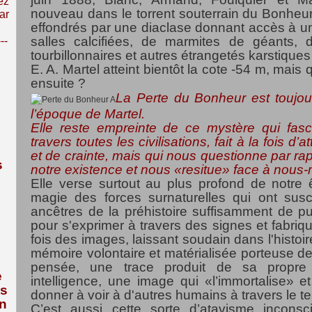
ez
nouveau dans le torrent souterrain du Bonheur
ar
effondrés par une diaclase donnant accès à un
salles calcifiées, de marmites de géants, d
---
tourbillonnaires et autres étrangetés karstique
E. A. Martel atteint bientôt la cote -54 m, mais 
ensuite ?
La Perte du Bonheur est toujo
l’époque de Martel.
Elle reste empreinte de ce mystère qui fa
travers toutes les civilisations, fait à la fois d’a
et de crainte, mais qui nous questionne par rapp
s
notre existence et nous «resitue» face à nou
Elle verse surtout au plus profond de notre êt
magie des forces surnaturelles qui ont sus
ancêtres de la préhistoire suffisamment de p
pour s'exprimer à travers des signes et fabriq
fois des images, laissant soudain dans l'histoi
mémoire volontaire et matérialisée porteuse de
pensée, une trace produit de sa propr
e
intelligence, une image qui «l’immortalise» et
us
donner à voir à d'autres humains à travers le t
n
C’est aussi cette sorte d’atavisme inconsc