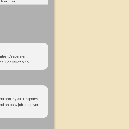
lleux,... >>
ntes. J'espère en
es. Continuez ainsi !
nt and thy all dissipates an
not an easy job to deliver