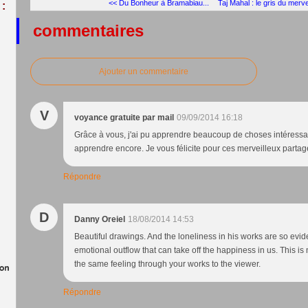
<< Du Bonheur à Bramabiau...
Taj Mahal : le gris du mervei
:
commentaires
Ajouter un commentaire
V
voyance gratuite par mail
09/09/2014 16:18
Grâce à vous, j'ai pu apprendre beaucoup de choses intéressa
apprendre encore. Je vous félicite pour ces merveilleux partag
Répondre
D
Danny Oreiel
18/08/2014 14:53
Beautiful drawings. And the loneliness in his works are so evide
emotional outflow that can take off the happiness in us. This is 
the same feeling through your works to the viewer.
Répondre