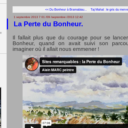
<< Du Bonheur à Bramabiau...
Taj Mahal : le gris du mervei
1 septembre 2013
7
01
/
09
/
septembre
/
2013
12:42
La Perte du Bonheur.
de
Il fallait plus que du courage pour se lance
Bonheur, quand on avait suivi son parco
imaginer où il allait nous emmener !