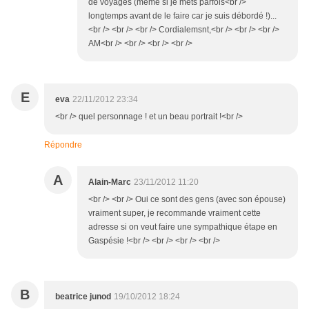
de voyages (même si je mets parfois<br />
longtemps avant de le faire car je suis débordé !)...
<br /> <br /> <br /> Cordialemsnt,<br /> <br /> <br />
AM<br /> <br /> <br /> <br />
E
eva
22/11/2012 23:34
<br /> quel personnage ! et un beau portrait !<br />
Répondre
A
Alain-Marc
23/11/2012 11:20
<br /> <br /> Oui ce sont des gens (avec son épouse)
vraiment super, je recommande vraiment cette
adresse si on veut faire une sympathique étape en
Gaspésie !<br /> <br /> <br /> <br />
B
beatrice junod
19/10/2012 18:24