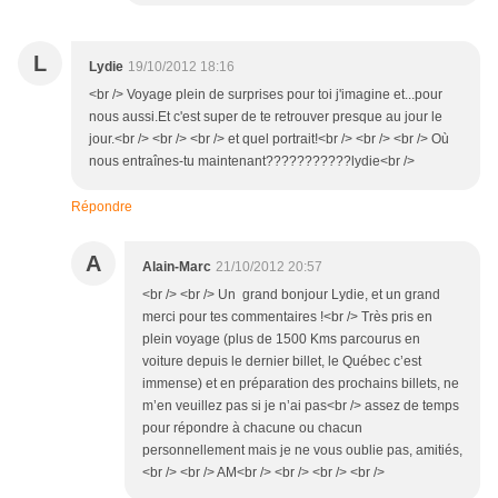
L
Lydie
19/10/2012 18:16
<br /> Voyage plein de surprises pour toi j'imagine et...pour
nous aussi.Et c'est super de te retrouver presque au jour le
jour.<br /> <br /> <br /> et quel portrait!<br /> <br /> <br /> Où
nous entraînes-tu maintenant???????????lydie<br />
Répondre
A
Alain-Marc
21/10/2012 20:57
<br /> <br /> Un grand bonjour Lydie, et un grand
merci pour tes commentaires !<br /> Très pris en
plein voyage (plus de 1500 Kms parcourus en
voiture depuis le dernier billet, le Québec c’est
immense) et en préparation des prochains billets, ne
m’en veuillez pas si je n’ai pas<br /> assez de temps
pour répondre à chacune ou chacun
personnellement mais je ne vous oublie pas, amitiés,
<br /> <br /> AM<br /> <br /> <br /> <br />