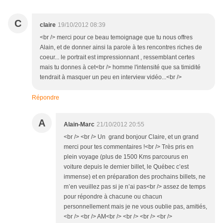
C
claire
19/10/2012 08:39
<br /> merci pour ce beau temoignage que tu nous offres
Alain, et de donner ainsi la parole à tes rencontres riches de
coeur... le portrait est impressionnant , ressemblant certes
mais tu donnes à cet<br /> homme l'intensité que sa timidité
tendrait à masquer un peu en interview vidéo...<br />
Répondre
A
Alain-Marc
21/10/2012 20:55
<br /> <br /> Un grand bonjour Claire, et un grand
merci pour tes commentaires !<br /> Très pris en
plein voyage (plus de 1500 Kms parcourus en
voiture depuis le dernier billet, le Québec c’est
immense) et en préparation des prochains billets, ne
m’en veuillez pas si je n’ai pas<br /> assez de temps
pour répondre à chacune ou chacun
personnellement mais je ne vous oublie pas, amitiés,
<br /> <br /> AM<br /> <br /> <br /> <br />