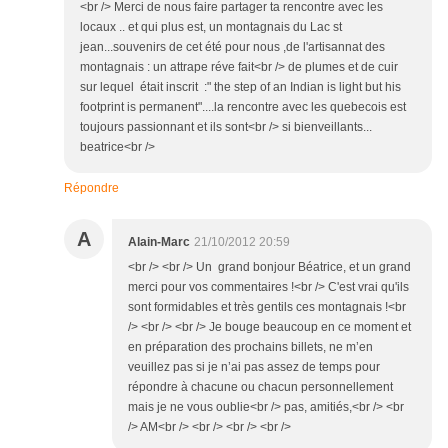
<br /> Merci de nous faire partager ta rencontre avec les
locaux .. et qui plus est, un montagnais du Lac st
jean...souvenirs de cet été pour nous ,de l'artisannat des
montagnais : un attrape réve fait<br /> de plumes et de cuir
sur lequel était inscrit :" the step of an Indian is light but his
footprint is permanent"....la rencontre avec les quebecois est
toujours passionnant et ils sont<br /> si bienveillants...
beatrice<br />
Répondre
A
Alain-Marc
21/10/2012 20:59
<br /> <br /> Un grand bonjour Béatrice, et un grand
merci pour vos commentaires !<br /> C'est vrai qu'ils
sont formidables et très gentils ces montagnais !<br
/> <br /> <br /> Je bouge beaucoup en ce moment et
en préparation des prochains billets, ne m’en
veuillez pas si je n’ai pas assez de temps pour
répondre à chacune ou chacun personnellement
mais je ne vous oublie<br /> pas, amitiés,<br /> <br
/> AM<br /> <br /> <br /> <br />