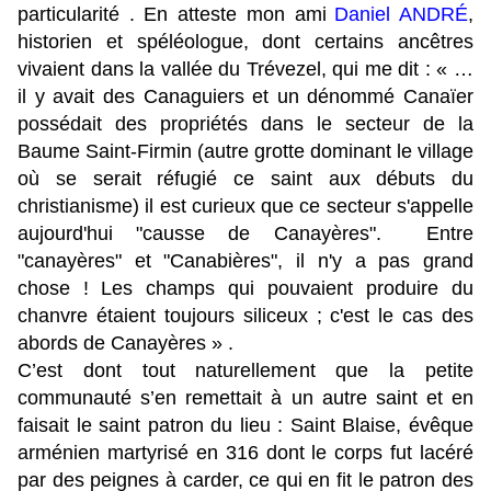
particularité . En atteste mon ami
Daniel ANDRÉ
,
historien et spéléologue, dont certains ancêtres
vivaient dans la vallée du Trévezel, qui me dit : « …
il y avait des Canaguiers et un dénommé Canaïer
possédait des propriétés dans le secteur de la
Baume Saint-Firmin (autre grotte dominant le village
où se serait réfugié ce saint aux débuts du
christianisme)
il est curieux que ce secteur s'appelle
aujourd'hui "causse de Canayères".
Entre
"canayères" et "Canabières", il n'y a pas grand
chose !
Les champs qui pouvaient produire du
chanvre étaient toujours siliceux ; c'est le cas des
abords de Canayères » .
C’est dont tout naturellement que la petite
communauté s’en remettait à un autre saint et en
faisait le saint patron du lieu : Saint Blaise, évêque
arménien martyrisé en 316 dont le corps fut lacéré
par des peignes à carder, ce qui en fit le patron des