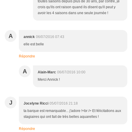
toutes saisons depuis plus de 30 ans, par contre, je
crois qu'ils ont raison quand ils disent qu'il peut y
avoir les 4 saisons dans une seule journée !
A
annick
06/07/2016 07:43
elle est belle
Répondre
A
Alain-Marc
06/07/2016 10:00
Merci Annick !
J
Jocelyne Ricci
05/07/2016 21:18
ta barque est remarquable... j'adore !<br /> Et félicitations aux
stagiaires qui ont fait de très belles aquarelles !
Répondre