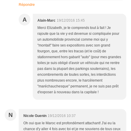
Répondre
A
Alain-Marc
19/12/2016 15:45
Merci Elizabeth, je te comprends tout à fait ! Je
rajoute que la vie y est devenue si compliquée pour
un automobiliste provincial comme moi qui y
"montait" faire ses expositions avec son grand
fourgon, que, entre les tracas (et le coût) de
stationnement hors gabarit "auto" (pour mes grandes
toiles je suis obligé d'avoir un véhicule qui ne rentre
pas dans la plupart des parkings souterrains), les
encombrements de toutes sortes, les interdictions
plus nombreuses encore, le harcèlement
"maréchauchesque" permanent, je ne suis pas prêt
d'exposer à nouveau dans la capitale !
N
Nicole Guenin
19/12/2016 10:37
Oh oui que le Maroc est profondément attachant! J'ai eu la
chance d'y aller 4 fois avec toi et je me souviens de tous ceux