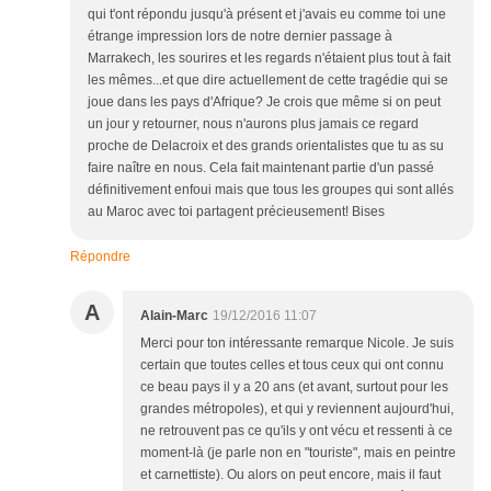
qui t'ont répondu jusqu'à présent et j'avais eu comme toi une
étrange impression lors de notre dernier passage à
Marrakech, les sourires et les regards n'étaient plus tout à fait
les mêmes...et que dire actuellement de cette tragédie qui se
joue dans les pays d'Afrique? Je crois que même si on peut
un jour y retourner, nous n'aurons plus jamais ce regard
proche de Delacroix et des grands orientalistes que tu as su
faire naître en nous. Cela fait maintenant partie d'un passé
définitivement enfoui mais que tous les groupes qui sont allés
au Maroc avec toi partagent précieusement! Bises
Répondre
A
Alain-Marc
19/12/2016 11:07
Merci pour ton intéressante remarque Nicole. Je suis
certain que toutes celles et tous ceux qui ont connu
ce beau pays il y a 20 ans (et avant, surtout pour les
grandes métropoles), et qui y reviennent aujourd'hui,
ne retrouvent pas ce qu'ils y ont vécu et ressenti à ce
moment-là (je parle non en "touriste", mais en peintre
et carnettiste). Ou alors on peut encore, mais il faut