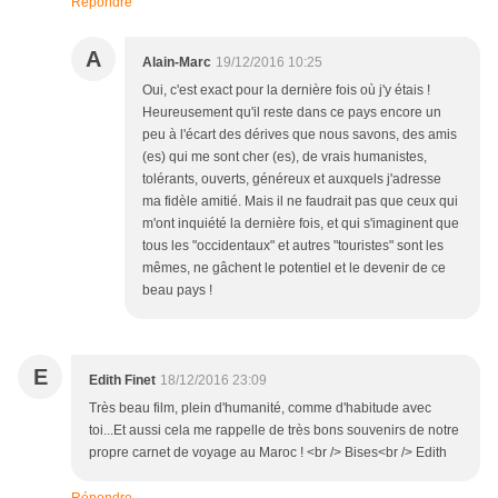
Répondre
A
Alain-Marc
19/12/2016 10:25
Oui, c'est exact pour la dernière fois où j'y étais !
Heureusement qu'il reste dans ce pays encore un
peu à l'écart des dérives que nous savons, des amis
(es) qui me sont cher (es), de vrais humanistes,
tolérants, ouverts, généreux et auxquels j'adresse
ma fidèle amitié. Mais il ne faudrait pas que ceux qui
m'ont inquiété la dernière fois, et qui s'imaginent que
tous les "occidentaux" et autres "touristes" sont les
mêmes, ne gâchent le potentiel et le devenir de ce
beau pays !
E
Edith Finet
18/12/2016 23:09
Très beau film, plein d'humanité, comme d'habitude avec
toi...Et aussi cela me rappelle de très bons souvenirs de notre
propre carnet de voyage au Maroc ! <br /> Bises<br /> Edith