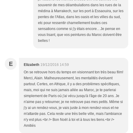
souvenir de mes déambulations dans les rues de la
médina à Marrakech, sur les port à Essaouira, sur les
pentes de l'Atlas, dans les oasis et les villes du sud,
etc pour ressentir charnellement toutes ces
sensations comme si j'y étais encore... Je pense en
vous lisant, que vos peintures du Maroc doivent être
belles !
E
Elizabeth
19/12/2016 14:59
On se retrouve hors du temps en visionnant ton très beau film!
Merci, Alain. Malheureusement, les mentalités évoluent
partout. Certes, en Afrique, il y a des problèmes spécifiques,
mais, moi qui ne suis jamais allée au Maroc, je te parlerai
simplement de Paris où j'ai vécu jusqu'à l'âge de 20 ans. Je
n'aime pas y retourner, je ne retrouve pas mes petits. Même si
j'y ai un rendez-vous, je vais juste à mon rendez-vous et ne
m'attarde pas. Cela reste une très belle ville, mais l'ambiance
n'y est plus.<br /> Bon Noël à toi et à tous les tiens.<br />
Amitiés