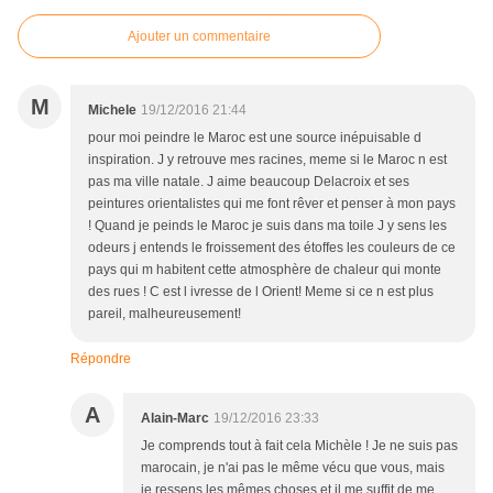
Ajouter un commentaire
M
Michele
19/12/2016 21:44
pour moi peindre le Maroc est une source inépuisable d
inspiration. J y retrouve mes racines, meme si le Maroc n est
pas ma ville natale. J aime beaucoup Delacroix et ses
peintures orientalistes qui me font rêver et penser à mon pays
! Quand je peinds le Maroc je suis dans ma toile J y sens les
odeurs j entends le froissement des étoffes les couleurs de ce
pays qui m habitent cette atmosphère de chaleur qui monte
des rues ! C est l ivresse de l Orient! Meme si ce n est plus
pareil, malheureusement!
Répondre
A
Alain-Marc
19/12/2016 23:33
Je comprends tout à fait cela Michèle ! Je ne suis pas
marocain, je n'ai pas le même vécu que vous, mais
je ressens les mêmes choses et il me suffit de me