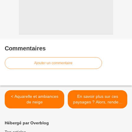
Commentaires
Ajouter un commentaire
< Aquarelle et ambiances
En savoir plus sur ces
de neige
paysages ? Alors, rendez-
vous sur https://alain-
marc.fr/2018/03/29/trois-
minutes-en-aquarelles-de-
Hébergé par Overblog
neige/ !!!! >