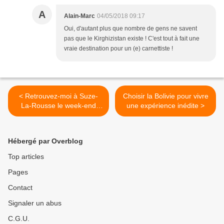
A
Alain-Marc
04/05/2018 09:17
Oui, d'autant plus que nombre de gens ne savent
pas que le Kirghizistan existe ! C'est tout à fait une
vraie destination pour un (e) carnettiste !
< Retrouvez-moi à Suze-
Choisir la Bolivie pour vivre
La-Rousse le week-end
une expérience inédite >
prochain !
Hébergé par Overblog
Top articles
Pages
Contact
Signaler un abus
C.G.U.