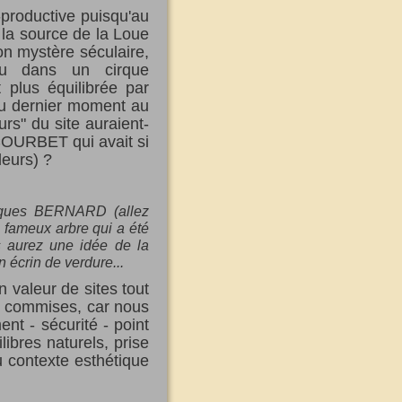
-productive puisqu'au
 la source de la Loue
son mystère séculaire,
du dans un cirque
 plus équilibrée par
au dernier moment au
rs" du site auraient-
 COURBET qui avait si
lleurs) ?
acques BERNARD (allez
le fameux arbre qui a été
s aurez une idée de la
n écrin de verdure...
n valeur de sites tout
té commises, car nous
t - sécurité - point
libres naturels, prise
u contexte esthétique