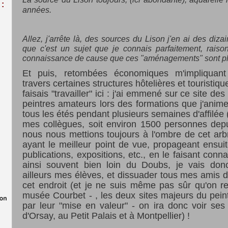
:
années.
Allez, j'arrête là, des sources du Lison j'en ai des di
que c'est un sujet que je connais parfaitement, raiso
connaissance de cause que ces "aménagements" sont plu
Et puis, retombées économiques m'impliquant
travers certaines structures hôtelières et touristiqu
faisais "travailler" ici : j'ai emmené sur ce site de
peintres amateurs lors des formations que j'anim
tous les étés pendant plusieurs semaines d'affilée
mes collègues, soit environ 1500 personnes depu
nous nous mettions toujours à l'ombre de cet arb
ayant le meilleur point de vue, propageant ensuit
publications, expositions, etc., en le faisant connaî
ainsi souvent bien loin du Doubs, je vais do
ailleurs mes élèves, et dissuader tous mes amis 
cet endroit (et je ne suis même pas sûr qu'on 
musée Courbet - , les deux sites majeurs du pein
par leur "mise en valeur" - on ira donc voir se
d'Orsay, au Petit Palais et à Montpellier) !