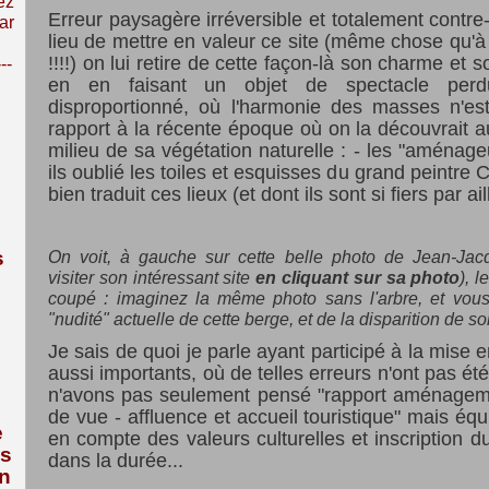
ez
Erreur paysagère irréversible et totalement contre
ar
lieu de mettre en valeur ce site (même chose qu'à
!!!!) on lui retire de cette façon-là son charme et 
---
en en faisant un objet de spectacle per
disproportionné, où l'harmonie des masses n'est
rapport à la récente époque où on la découvrait 
milieu de sa végétation naturelle : - les "aménageu
ils oublié les toiles et esquisses du grand peintre
bien traduit ces lieux (et dont ils sont si fiers par ai
s
On voit, à gauche sur cette belle photo de Jean-J
visiter son intéressant site
en cliquant sur sa photo
), 
coupé : imaginez la même photo sans l'arbre, et vou
"nudité" actuelle de cette berge, et de la disparition de so
Je sais de quoi je parle ayant participé à la mise e
aussi importants, où de telles erreurs n'ont pas é
n'avons pas seulement pensé "rapport aménagemen
de vue - affluence et accueil touristique" mais équi
e
en compte des valeurs culturelles et inscription d
us
dans la durée...
n