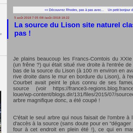
<< Découvrez Rhodes, pas à pas avec...
Un petit bonjour d
5 août 2018
7
05
/
08
/
août
/
2018
18:22
La source du Lison site naturel cla
pas !
de
Je plains beaucoup les Francs-Comtois du XXIe s
(un frêne ?) qui était situé rive droite à l'entrée 
bas de la source du Lison (à 100 m environ en av
rive droite dans le mur en bordure du Lison), à l'e
Courbet avait peint le plus connu de ses fameu
source (voir https://france3-regions.blog.francetv
loue/wp-content/blogs.dir/131/files/2015/07/sou
arbre magnifique donc, a été coupé !
C'était le seul arbre qui nous faisait de l'ombre à l
d'accès à la source (sans doute pour en "dégager l
four à cet endroit en plein été !), ce qui en ma