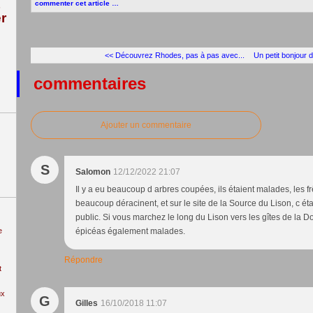
commenter cet article
…
r
<< Découvrez Rhodes, pas à pas avec...
Un petit bonjour d
commentaires
Ajouter un commentaire
S
Salomon
12/12/2022 21:07
Il y a eu beaucoup d arbres coupées, ils étaient malades, les f
beaucoup déracinent, et sur le site de la Source du Lison, c ét
public. Si vous marchez le long du Lison vers les gîtes de la 
e
épicéas également malades.
Répondre
t
ux
G
Gilles
16/10/2018 11:07