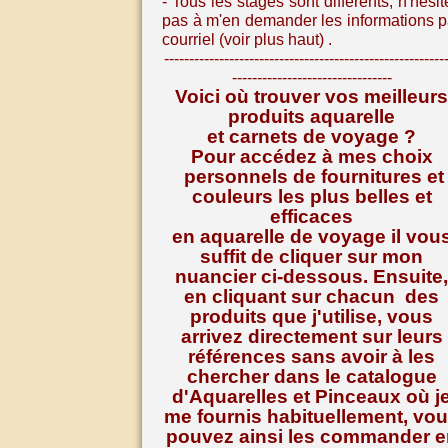
- Tous les stages sont différents, n
'hésit
pas à m'en demander les informations p
courriel (voir plus haut) .
--------------------------------------------------------
--------------------------------
Voici où trouver vos meilleurs
produits aquarelle
et carnets de voyage ?
Pour accédez à mes choix
personnels de fournitures et
couleurs les plus belles et
efficaces
en aquarelle de voyage il vou
suffit de cliquer sur mon
nuancier ci-dessous. Ensuite,
en cliquant sur chacun des
produits que j'utilise, vous
arrivez directement sur leurs
références
sans avoir à les
chercher dans le catalogue
d'Aquarelles et Pinceaux où j
me fournis habituellement, vo
pouvez ainsi les commander e