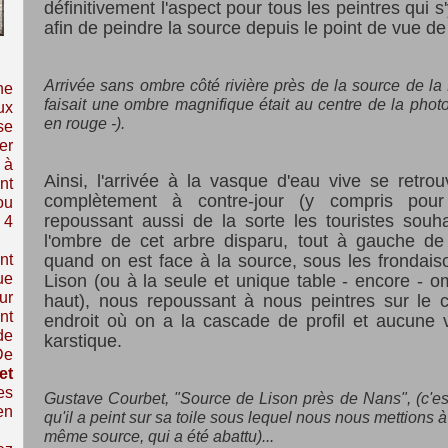
définitivement l'aspect pour tous les peintres qui s
afin de peindre la source depuis le point de vue d
Arrivée sans ombre côté rivière près de la source de la
ne
faisait une ombre magnifique était au centre de la photo -
ux
en rouge -).
se
er
 à
Ainsi, l'arrivée à la vasque d'eau vive se retrou
nt
complètement à contre-jour (y compris pour
ou
repoussant aussi de la sorte les touristes souha
 4
l'ombre de cet arbre disparu, tout à gauche de 
nt
quand on est face à la source, sous les frondais
ue
Lison (ou à la seule et unique table - encore - 
ur
haut), nous repoussant à nous peintres sur le 
nt
endroit où on a la cascade de profil et aucune 
de
karstique.
De
et
es
Gustave Courbet, "Source de Lison près de Nans", (c'e
en
qu'il a peint sur sa toile sous lequel nous nous mettions 
même source, qui a été abattu)...