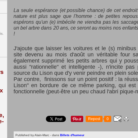
La seule espérance (et possible chance) de cet endroit
nature est plus sage que l'homme : de petites repouss
espérons qu'un (e) imbécile ne viendra pas les saccager
un bel arbre dans 20 ans, ce seront au moins nos enfants 
!
és.
J'ajoute que laisser les voitures et le (s) minibus
site devenu au mois d'août un véritable four 
également supprimé les petits arbres qui y pouss
aussi "rationnelle" et intelligente -), n'incite pas
rs
source du Lison que d'y venir peindre en plein sol
Par contre, finissons sur un point positif : la réu
Lison" en bordure de ce même parking, qui est 
ix
fonctionnelle (peut-être un peu chaud l'abri pique-n
e,
Repost
0
e-
Published by Alain-Marc
-
dans
Billets d'humeur