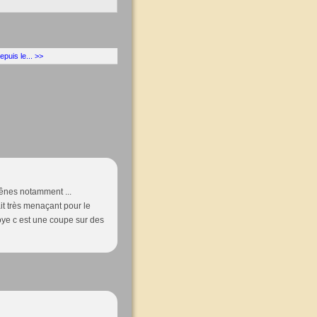
epuis le... >>
rênes notamment ...
ait très menaçant pour le
Doye c est une coupe sur des