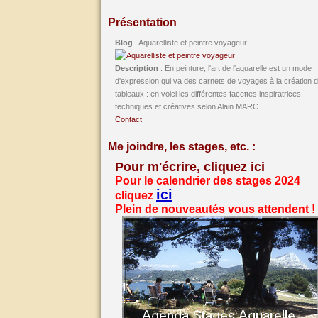
Présentation
Blog
: Aquarelliste et peintre voyageur
Description
: En peinture, l'art de l'aquarelle est un mode
d'expression qui va des carnets de voyages à la création 
tableaux : en voici les différentes facettes inspiratrices,
techniques et créatives selon Alain MARC ...
Contact
Me joindre, les stages, etc. :
Pour m'écrire, cliquez
ici
Pour le calendrier des stages 2024
ici
cliquez
Plein de nouveautés vous attendent !