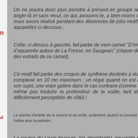
:
On ne pourra donc plus peindre à présent en groupe l
angle-là et sans recul, ce qui, avouons-le, a bien moins d
nous avons réalisé pendant des décennies de jolis motifs
aquarelles ci-dessous :
in
Celle, ci-dessus à gauche, fait partie de mon carnet "
D’hi
d’aquarelle autour de La Fresse, en Saugeais" (cliquer de
des extraits de ce carnet).
Ce motif fait partie des croquis de synthèse destinés à r
complexe en 10 mn maximum : un régal quand on est à
son sujet, une vraie galère dans le cas contraire (comme
même pas traduire la profondeur de la voûte, tant ell
difficilement perceptible de côté) !
Le porche d'entrée de la source et sa voûte, justement, quand on pouvait 
il
l'arbre pour la peindre...
La source du Lison toujours, (ici abondante), aquarelle 