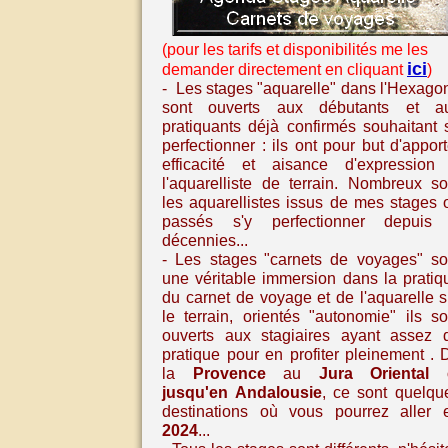
(pour les tarifs et disponibilités me les
ici
demander directement en cliquant
)
- Les stages "aquarelle" dans l'Hexago
sont ouverts aux débutants et a
pratiquants déjà confirmés souhaitant 
perfectionner : ils ont pour but d'apport
efficacité et aisance d'expression
l'aquarelliste de terrain. Nombreux so
les aquarellistes issus de mes stages 
passés s'y perfectionner depuis
décennies...
- Les stages
"carnets de voyages" so
une véritable immersion dans la pratiq
du carnet de voyage et de l'aquarelle
s
le terrain, orientés "autonomie" ils so
ouverts aux stagiaires ayant assez 
pratique pour en profiter pleinement
. 
la
Provence
au
Jura Oriental
jusqu'en
Andalousie
,
ce sont quelqu
destinations où vous pourrez aller 
2024
...