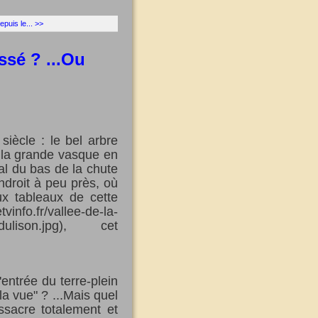
epuis le... >>
ssé ? ...Ou
iècle : le bel arbre
de la grande vasque en
al du bas de la chute
ndroit à peu près, où
x tableaux de cette
info.fr/vallee-de-la-
rcedulison.jpg), cet
'entrée du terre-plein
a vue" ? ...Mais quel
ssacre totalement et