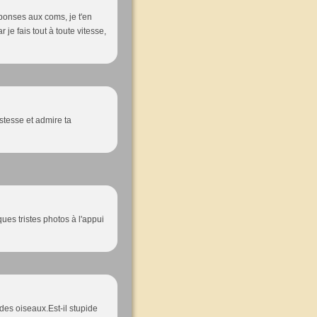
réponses aux coms, je t'en
je fais tout à toute vitesse,
istesse et admire ta
ues tristes photos à l'appui
 des oiseaux.Est-il stupide