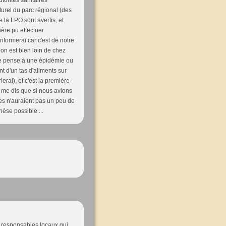
utorités sanitaires
urel du parc régional (des
la LPO sont avertis, et
père pu effectuer
informerai car c'est de notre
ion est bien loin de chez
 je pense à une épidémie ou
 d'un tas d'aliments sur
erai), et c'est la première
e me dis que si nous avions
tes n'auraient pas un peu de
hèse possible ...
es responsables locaux qui