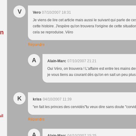
:
V
Vero
07/10/2007 18:31
Je viens de lire cet article mais aussi le suivant qui parle de ce
cette histoire. J'espère qu'on trouvera l'origine de cette situati
in
cela se reproduise. Véro
Répondre
A
Alain-Marc
07/10/2007 21:21
Oui Véro, on trouvera ! L'affaire est entre les mains d
je vous tiens au courant dès qu'on en sait un peu plus 
K
kriss
04/10/2007 11:39
"en fait les princes des cervidés"tu veux dire sans doute "corvidé
il
Répondre
A
Alain-Marc
04/10/2007 15:25