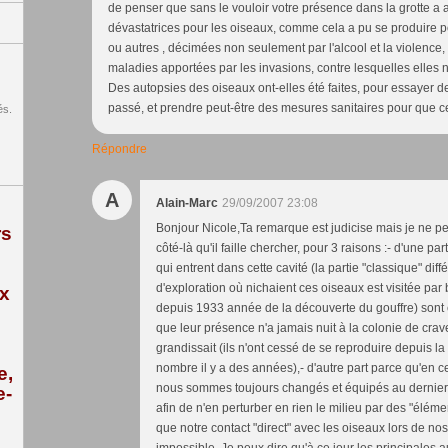
de penser que sans le vouloir votre présence dans la grotte a 
dévastatrices pour les oiseaux, comme cela a pu se produire p
ou autres , décimées non seulement par l'alcool et la violence,
maladies apportées par les invasions, contre lesquelles elles
Des autopsies des oiseaux ont-elles été faites, pour essayer d
passé, et prendre peut-être des mesures sanitaires pour que c
és.
Répondre
A
Alain-Marc
29/09/2007 23:08
Bonjour Nicole,Ta remarque est judicise mais je ne p
rs
côté-là qu'il faille chercher, pour 3 raisons :- d'une p
qui entrent dans cette cavité (la partie "classique" diff
d'exploration où nichaient ces oiseaux est visitée p
ix
depuis 1933 année de la découverte du gouffre) son
que leur présence n'a jamais nuit à la colonie de crav
grandissait (ils n'ont cessé de se reproduire depuis l
nombre il y a des années),- d'autre part parce qu'en 
e,
nous sommes toujours changés et équipés au dernier
e-
afin de n'en perturber en rien le milieu par des "éléme
que notre contact "direct" avec les oiseaux lors de nos