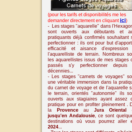
(pour les tarifs et disponibilités me les
ici
demander directement en cliquant
)
- Les stages "aquarelle" dans l'Hexago
sont ouverts aux débutants et a
pratiquants déjà confirmés souhaitant 
perfectionner : ils ont pour but d'apport
efficacité et aisance d'expression
l'aquarelliste de terrain. Nombreux so
les aquarellistes issus de mes stages 
passés s'y perfectionner depuis
décennies...
- Les stages
"carnets de voyages" so
une véritable immersion dans la pratiq
du carnet de voyage et de l'aquarelle
s
le terrain, orientés "autonomie" ils so
ouverts aux stagiaires ayant assez 
pratique pour en profiter pleinement
. 
la
Provence
au
Jura Oriental
jusqu'en
Andalousie
,
ce sont quelqu
destinations où vous pourrez aller 
2024
...