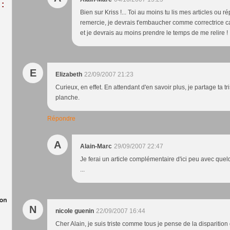
:
Bien sur Kriss !... Toi au moins tu lis mes articles ou 
remercie, je devrais t'embaucher comme correctrice car 
et je devrais au moins prendre le temps de me relire !
E
Elizabeth
22/09/2007 21:23
Curieux, en effet. En attendant d'en savoir plus, je partage ta tr
planche.
Répondre
A
Alain-Marc
29/09/2007 22:47
Je ferai un article complémentaire d'ici peu avec quelq
...
N
nicole guenin
22/09/2007 16:44
Cher Alain, je suis triste comme tous je pense de la disparition