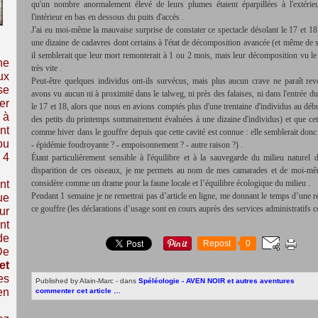
qu'un nombre anormalement élevé de leurs plumes étaient éparpillées à l'extérieur
l'intérieur en bas en dessous du puits d'accès .
J'ai eu moi-même la mauvaise surprise de constater ce spectacle désolant le 17 et 
une dizaine de cadavres dont certains à l'état de décomposition avancée (et même de s
il semblerait que leur mort remonterait à 1 ou 2 mois, mais leur décomposition vu le 
ne
très vite .
ux
Peut-être quelques individus ont-ils survécus, mais plus aucun crave ne paraît rev
se
avons vu aucun ni à proximité dans le talweg, ni près des falaises, ni dans l'entrée du
er
le 17 et 18, alors que nous en avions comptés plus d'une trentaine d'individus au débu
 à
des petits du printemps sommairement évaluées à une dizaine d'individus) et que cett
nt
comme hiver dans le gouffre depuis que cette cavité est connue : elle semblerait donc
ou
- épidémie foudroyante ? - empoisonnement ? - autre raison ?) .
 4
Étant particulièrement sensible à l'équilibre et à la sauvegarde du milieu naturel d
disparition de ces oiseaux, je me permets au nom de mes camarades et de moi-mêm
nt
considère comme un drame pour la faune locale et l’équilibre écologique du milieu .
Pendant 1 semaine je ne remettrai pas d’article en ligne, me donnant le temps d’une ré
ue
ce gouffre (les déclarations d’usage sont en cours auprès des services administratifs
ur
nt
de
Repost
0
De
et
es
Published by Alain-Marc
-
dans
Spéléologie - AVEN NOIR et autres aventures
en
commenter cet article
…