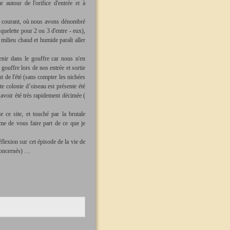
 autour de l'orifice d'entrée et à
18 courant, où nous avons dénombré
quelette pour 2 ou 3 d'entre - eux),
milieu chaud et humide paraît aller
enir dans le gouffre car nous n'en
 gouffre lors de nos entrée et sortie
t de l'été (sans compter les nichées
e colonie d’oiseau est présente été
 avoir été très rapidement décimée (
e ce site, et touché par la brutale
e de vous faire part de ce que je
flexion sur cet épisode de la vie de
 concernés) …