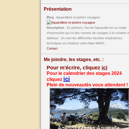
Présentation
Blog
: Aquarelliste et peintre voyageur
Description
: En peinture, l'art de l'aquarelle est un mode
d'expression qui va des carnets de voyages à la création 
tableaux : en voici les différentes facettes inspiratrices,
techniques et créatives selon Alain MARC ...
Contact
Me joindre, les stages, etc. :
Pour m'écrire, cliquez
ici
Pour le calendrier des stages 2024
ici
cliquez
Plein de nouveautés vous attendent !