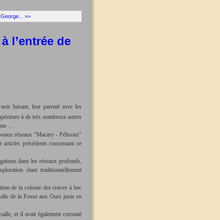
 George... >>
à l’entrée de
noir luisant, leur parenté avec les
 supérieure à de très nombreux autres
gone …
veaux réseaux "Macary - Pélissier"
 articles précédents concernant ce
ations dans les réseaux profonds,
loration étant traditionnellement
tion de la colonie des craves à bec
salle de la Fosse aux Ours juste en
alle, et il avait également constaté