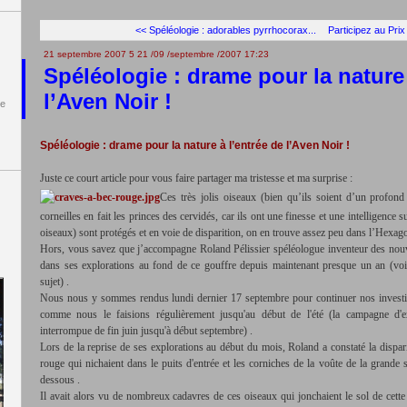
<< Spéléologie : adorables pyrrhocorax...
Participez au Prix
21 septembre 2007
5
21
/
09
/
septembre
/
2007
17:23
Spéléologie : drame pour la nature 
l’Aven Noir !
de
Spéléologie : drame pour la nature à l’entrée de l’Aven Noir !
Juste ce court article pour vous faire partager ma tristesse et ma surprise :
Ces très jolis oiseaux (bien qu’ils soient d’un profond 
corneilles en fait les princes des cervidés, car ils ont une finesse et une intelligence
oiseaux) sont protégés et en voie de disparition, on en trouve assez peu dans l’Hexa
Hors, vous savez que j’accompagne Roland Pélissier spéléologue inventeur des nou
dans ses explorations au fond de ce gouffre depuis maintenant presque un an (voir
sujet) .
Nous nous y sommes rendus lundi dernier 17 septembre pour continuer nos investig
comme nous le faisions régulièrement jusqu'au début de l'été (la campagne d'exp
interrompue de fin juin jusqu'à début septembre) .
Lors de la reprise de ses explorations au début du mois, Roland a constaté la dispari
rouge qui nichaient dans le puits d'entrée et les corniches de la voûte de la grande 
dessous .
Il avait alors vu de nombreux cadavres de ces oiseaux qui jonchaient le sol de cette s