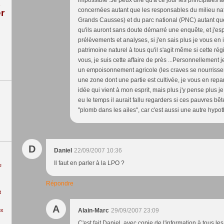
impossible .Je peux dire qu'à ce jour les principales a
concernées autant que les responsables du milieu nat
r
Grands Causses) et du parc national (PNC) autant que 
qu'ils auront sans doute démarré une enquête, et j'es
prélèvements et analyses, si j'en sais plus je vous en 
patrimoine naturel à tous qu'il s'agit même si cette rég
vous, je suis cette affaire de près ...Personnellement
un empoisonnement agricole (les craves se nourrissent
une zone dont une partie est cultivée, je vous en reparl
idée qui vient à mon esprit, mais plus j'y pense plus j
eu le temps il aurait fallu regarders si ces pauvres bê
"plomb dans les ailes", car c'est aussi une autre hypot
D
Daniel
22/09/2007 10:36
Il faut en parler à la LPO ?
e
Répondre
t
A
ux
Alain-Marc
29/09/2007 23:09
C'est fait Daniel, avec copie de l'information à tous l