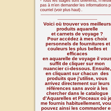
- Tous les stages sont différents, n
'hésit
pas à m'en demander les informations p
courriel (voir plus haut) .
--------------------------------------------------------
--------------------------------
Voici où trouver vos meilleurs
produits aquarelle
et carnets de voyage ?
Pour accédez à mes choix
personnels de fournitures et
couleurs les plus belles et
efficaces
en aquarelle de voyage il vou
suffit de cliquer sur mon
nuancier ci-dessous. Ensuite,
en cliquant sur chacun des
produits que j'utilise, vous
arrivez directement sur leurs
références
sans avoir à les
chercher dans le catalogue
d'Aquarelles et Pinceaux où j
me fournis habituellement, vo
pouvez ainsi les commander e