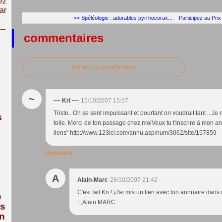
ez
ar
<< Spéléologie : adorables pyrrhocorax...
Participez au Prix
---
commentaires
Ajouter un commentaire
~
~~ Kri ~~
15/10/2007 15:07
Triste...On se sent impuissant et pourtant on voudrait tant ...J
s
toile. Merci de ton passage chez moiVeux tu t'inscrire à mon a
liens" http://www.123ici.com/annu.asp/num/3062/site/157859
Répondre
A
Alain-Marc
28/10/2007 21:42
C'est fait Kri ! jJ'ai mis un lien avec ton annuaire dans
e
+,Alain MARC
us
n