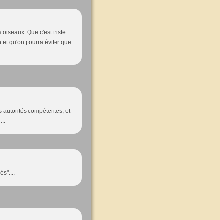
s oiseaux. Que c'est triste
on et qu'on pourra éviter que
es autorités compétentes, et
...
s"....