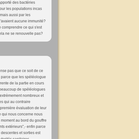
apporté des bactéries
our les populations incas
 mais aussi par les
 n'avaient aucune immunité?
e comprendre ce qui s'est
ela ne se renouvelle pas?
ense pas que ce soit de ce
art parce que les spéléologue
érente de la partie en cours
ar beaucoup de spéléologues
t extrèmement nombreux et
es qui au contraire
a première évaluation de leur
ce qui nous concerne nous
 moment au bord du gouffre
nts extérieurs",- enfin parce
 descentes et sorties est