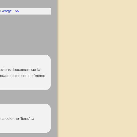
 George... >>
e reviens doucement sur la
nnuaire, il me sert de "mémo
 ma colonne "liens" .à