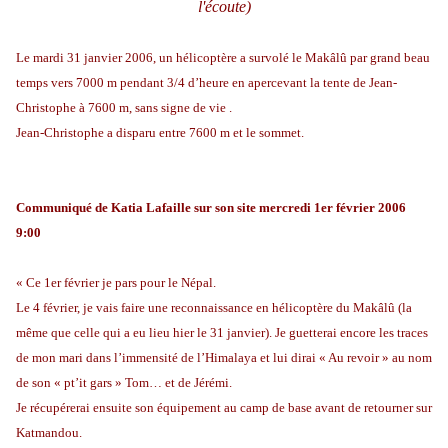
l'écoute)
Le mardi 31 janvier 2006, un hélicoptère a survolé le Makâlû par grand beau
temps vers 7000 m pendant 3/4 d’heure en apercevant la tente de Jean-
Christophe à 7600 m, sans signe de vie .
Jean-Christophe a disparu entre 7600 m et le sommet.
Communiqué de Katia Lafaille sur son site m
ercredi 1er février 2006
9:00
« Ce 1er février je pars pour le Népal.
Le 4 février, je vais faire une reconnaissance en hélicoptère du Makâlû (la
même que celle qui a eu lieu hier le 31 janvier). Je guetterai encore les traces
de mon mari dans l’immensité de l’Himalaya et lui dirai « Au revoir » au nom
de son « pt’it gars » Tom… et de Jérémi.
Je récupérerai ensuite son équipement au camp de base avant de retourner sur
Katmandou.