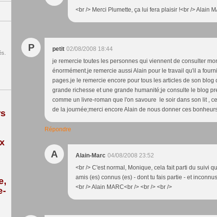
<br /> Merci Plumette, ça lui fera plaisir !<br /> Alain
P
petit
02/08/2008 18:44
és.
je remercie toutes les personnes qui viennent de consulter mo
énormément.je remercie aussi Alain pour le travail qu'il a fourn
pages.je le remercie encore pour tous les articles de son blog de
grande richesse et une grande humanité;je consulte le blog pr
comme un livre-roman que l'on savoure le soir dans son lit , ce
de la journée;merci encore Alain de nous donner ces bonheu
rs
Répondre
ix
A
Alain-Marc
04/08/2008 23:52
<br /> C'est normal, Monique, cela fait parti du suivi qu
amis (es) connus (es) - dont tu fais partie - et inconnus 
e,
<br /> Alain MARC<br /> <br /> <br />
e-