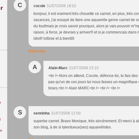
C
cocole
31/07/2008 18:02
r
bonjour, il est vraiment trés chouette ce carnet, en plus, trés
vacances, j'ai essayé de faire une aquarelle genre carnet de v
du tout!mais je crois savoir pourquoi, alors je vais pouvoir m"mp
raison, à force, je devrais y arriver!!! et si je commencais dans 
idiot!! lolbise et à bientôt
Répondre
A
Alain-Marc
31/07/2008 23:10
<br /> Alors on attend, Cocole, défonce-toi, tu fais des
pas qu'un de ces jours tui nous fasses un magnifique 
bises,<br /> Alain MARC<br /> <br /> <br />
e
S
senninha
31/07/2008 12:00
t
superbe carnet. Bravo Monique, très sincèrement. Et merci à ala
son blog, à de si talentueux(ses) aquarellistes.
ux