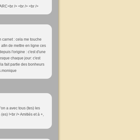
 MARC<br /> <br /> <br />
n carnet : cela me touche
i afin de mettre en ligne ces
puis l'origine : c'est d'une
esque chaque jour: c'est
la fait partie des bonheurs
rs.monique
'on a avec tous (tes) les
(es) !<br /> Amitiés et à +,