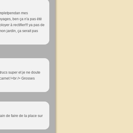
 completpendan mes
oyages, ben ça n'a pas été
loyer à rectifier!!! ya pas de
mon jardin, ça serait pas
 trucs super et je ne doute
carnet !<br /> Grosses
in de faire de la place sur