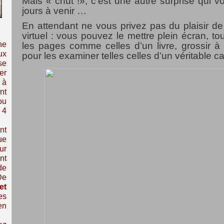
Mais « chut !», c’est une autre surprise qui v
jours à venir …
En attendant ne vous privez pas du plaisir de 
virtuel : vous pouvez le mettre plein écran, to
ne
les pages comme celles d’un livre, grossir à
ux
pour les examiner telles celles d’un véritable ca
se
er
 à
nt
ou
 4
nt
ue
ur
nt
de
De
et
es
en