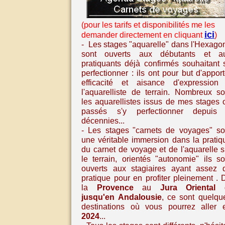
(pour les tarifs et disponibilités me les
ici
demander directement en cliquant
)
- Les stages "aquarelle" dans l'Hexago
sont ouverts aux débutants et a
pratiquants déjà confirmés souhaitant 
perfectionner : ils ont pour but d'apport
efficacité et aisance d'expression
l'aquarelliste de terrain. Nombreux so
les aquarellistes issus de mes stages 
passés s'y perfectionner depuis
décennies...
- Les stages
"carnets de voyages" so
une véritable immersion dans la pratiq
du carnet de voyage et de l'aquarelle
s
le terrain, orientés "autonomie" ils so
ouverts aux stagiaires ayant assez 
pratique pour en profiter pleinement
. 
la
Provence
au
Jura Oriental
jusqu'en
Andalousie
,
ce sont quelqu
destinations où vous pourrez aller 
2024
...