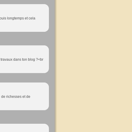
epuis longtemps et cela
s travaux dans ton blog ?<br
 de richesses et de