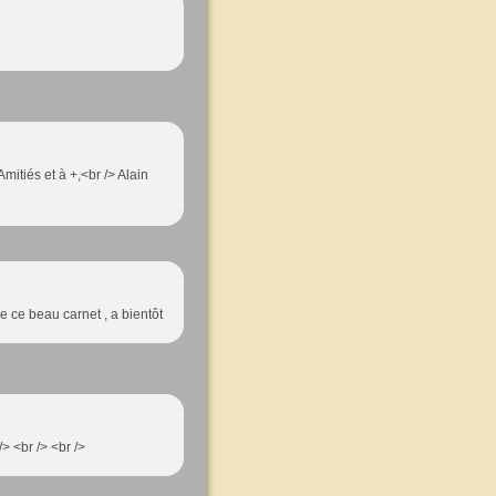
 Amitiés et à +,<br /> Alain
e ce beau carnet , a bientôt
> <br /> <br />