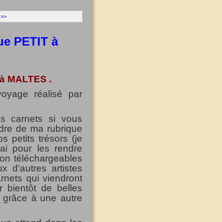
 >>
ue PETIT à
 à MALTES .
oyage réalisé par
s carnets si vous
adre de ma rubrique
 petits trésors (je
ai pour les rendre
on téléchargeables
x d’autres artistes
nets qui viendront
r bientôt de belles
 grâce à une autre