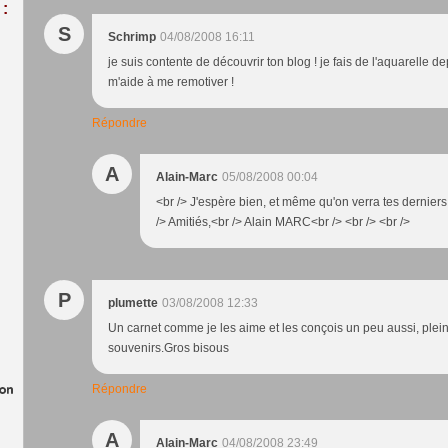
:
S
Schrimp
04/08/2008 16:11
je suis contente de découvrir ton blog ! je fais de l'aquarelle d
m'aide à me remotiver !
Répondre
A
Alain-Marc
05/08/2008 00:04
<br /> J'espère bien, et même qu'on verra tes dernier
/> Amitiés,<br /> Alain MARC<br /> <br /> <br />
P
plumette
03/08/2008 12:33
Un carnet comme je les aime et les conçois un peu aussi, plein
souvenirs.Gros bisous
Répondre
A
Alain-Marc
04/08/2008 23:49