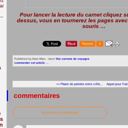
ez
ar
Pour lancer la lecture du carnet cliquez s
---
dessus, vous en tournerez les pages avec 
souris …
Repost
0
Published by Alain-Marc
-
dans
Vos carnets de voyages
commenter cet article
…
s
<< Plaisir de peindre entre crêts...
Appel pour Fati
commentaires
e
Ajouter un commentaire
us
n