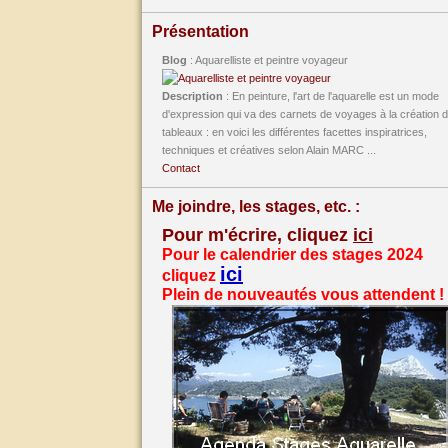
Présentation
Blog
: Aquarelliste et peintre voyageur
Description
: En peinture, l'art de l'aquarelle est un mode
d'expression qui va des carnets de voyages à la création 
tableaux : en voici les différentes facettes inspiratrices,
techniques et créatives selon Alain MARC ...
Contact
Me joindre, les stages, etc. :
Pour m'écrire, cliquez
ici
Pour le calendrier des stages 2024
ici
cliquez
Plein de nouveautés vous attendent !