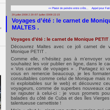
<< Plaisir de peindre entre crêts...
Appel pour Fati
29 juillet 2008
2
29
/
07
/
juillet
/
2008
22:15
Voyages d’été : le carnet de Moniq
MALTES .
de
Voyages d’été : le carnet de Monique PETIT
Découvrez Maltes avec ce joli carnet de v
Monique PETIT .
Comme elle, n’hésitez pas à m’envoyer vo
souhaitez les voir publier en ligne, dans le c
« Vos carnets de voyages » . Partagez ici vos
vous en remercie beaucoup, je les formater
consultables comme celui de Monique mais n
ni exploitables sur le web) et découvrez ceu
voyageurs, comme de superbes nouveaux car
se rajouter à celui-ci : je vous promets pou
balades du côté de Cuba et des Îles Vierges
talentueuse carnettiste !