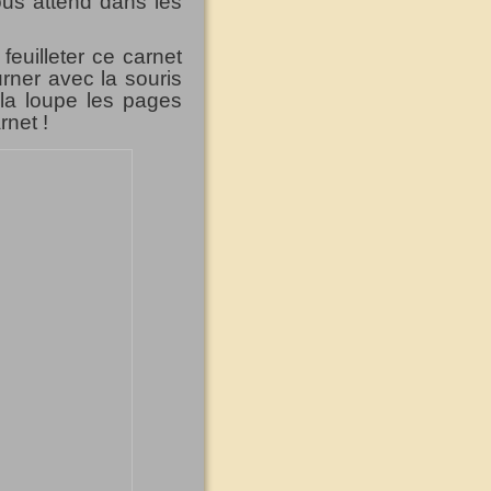
ous attend dans les
feuilleter ce carnet
urner avec la souris
 la loupe les pages
rnet !