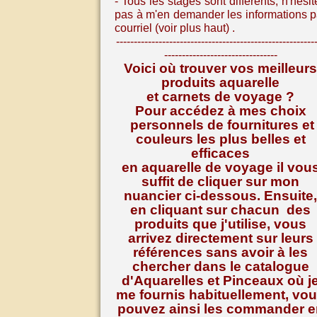
- Tous les stages sont différents, n
'hésit
pas à m'en demander les informations p
courriel (voir plus haut) .
--------------------------------------------------------
--------------------------------
Voici où trouver vos meilleurs
produits aquarelle
et carnets de voyage ?
Pour accédez à mes choix
personnels de fournitures et
couleurs les plus belles et
efficaces
en aquarelle de voyage il vou
suffit de cliquer sur mon
nuancier ci-dessous. Ensuite,
en cliquant sur chacun des
produits que j'utilise, vous
arrivez directement sur leurs
références
sans avoir à les
chercher dans le catalogue
d'Aquarelles et Pinceaux où j
me fournis habituellement, vo
pouvez ainsi les commander e