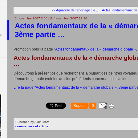
<< Aquarelle de reportage : le...
Actes fondamentaux de l
6 novembre 2007
2
06
/
11
/
novembre
/
2007
12:36
Actes fondamentaux de la « démarc
3ème partie …
de
Promotion pour la page "
Actes fondamentaux de la « démarche globale »,
Actes fondamentaux de la « démarche globa
…
Découvrons à présent ce que recherchent la plupart des peintres voyageu
démarche globale (voir les articles précédents concernant ses actes…
Lire la page "Actes fondamentaux de la « démarche globale », 3ème parti
Repost
0
Published by Alain-Marc
commenter cet article
…