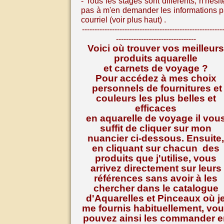
- Tous les stages sont différents, n
'hésit
pas à m'en demander les informations p
courriel (voir plus haut) .
--------------------------------------------------------
--------------------------------
Voici où trouver vos meilleurs
produits aquarelle
et carnets de voyage ?
Pour accédez à mes choix
personnels de fournitures et
couleurs les plus belles et
efficaces
en aquarelle de voyage il vou
suffit de cliquer sur mon
nuancier ci-dessous. Ensuite,
en cliquant sur chacun des
produits que j'utilise, vous
arrivez directement sur leurs
références
sans avoir à les
chercher dans le catalogue
d'Aquarelles et Pinceaux où j
me fournis habituellement, vo
pouvez ainsi les commander e