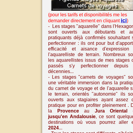
(pour les tarifs et disponibilités me les
ici
demander directement en cliquant
)
- Les stages "aquarelle" dans l'Hexago
sont ouverts aux débutants et a
pratiquants déjà confirmés souhaitant 
perfectionner : ils ont pour but d'apport
efficacité et aisance d'expression
l'aquarelliste de terrain. Nombreux so
les aquarellistes issus de mes stages 
passés s'y perfectionner depuis
décennies...
- Les stages
"carnets de voyages" so
une véritable immersion dans la pratiq
du carnet de voyage et de l'aquarelle
s
le terrain, orientés "autonomie" ils so
ouverts aux stagiaires ayant assez 
pratique pour en profiter pleinement
. 
la
Provence
au
Jura Oriental
jusqu'en
Andalousie
,
ce sont quelqu
destinations où vous pourrez aller 
2024
...