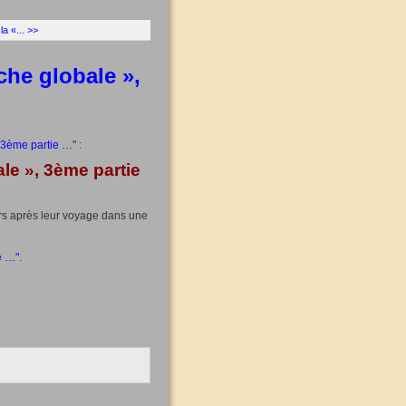
a «... >>
he globale »,
 3ème partie …
" :
le », 3
ème
partie
rs après leur voyage dans une
e …"
.