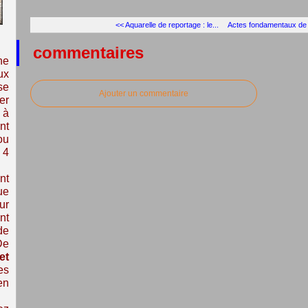
<< Aquarelle de reportage : le...
Actes fondamentaux de l
commentaires
ne
ux
se
Ajouter un commentaire
er
 à
nt
ou
 4
nt
ue
ur
nt
de
De
et
es
en