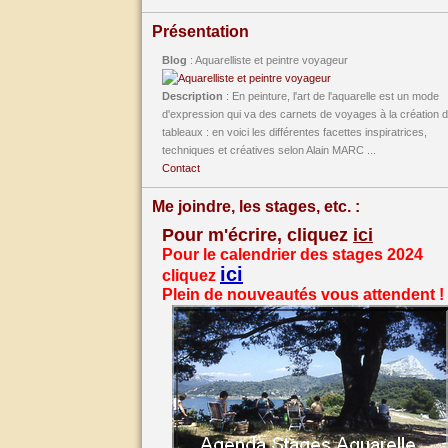
Présentation
Blog
: Aquarelliste et peintre voyageur
Description
: En peinture, l'art de l'aquarelle est un mode
d'expression qui va des carnets de voyages à la création 
tableaux : en voici les différentes facettes inspiratrices,
techniques et créatives selon Alain MARC ...
Contact
Me joindre, les stages, etc. :
Pour m'écrire, cliquez
ici
Pour le calendrier des stages 2024
ici
cliquez
Plein de nouveautés vous attendent !