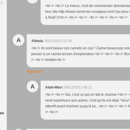
:
<br /> <br /> Le mieux, c'est de commander directeme
leur site http://www.carnet-du-voyageur.com/ (au plus 
à Noël !)<br /> <br /> <br /> <br /> <br /> <br /> <br />
A
Altheia
05/12/2013 10:20
<br /> Ils sont beaux ces carnets en cuir ! J'aime beaucoup celui
penser à un carnet ancien d'explorateur.<br /> <br /> <br /> Bo
/> <br /> Amitiés<br />
Répondre
A
Alain-Marc
06/12/2013 00:11
<br /> <br /> Oui, c'est ce qui en fait le charme !<br /> <
rend supérieurs aux autres, c'est qu'ils ont déjà "vécu" 
attentif avant d'arriver jusqu'à toi...<br /> <br /> <br /> 
/> <br />