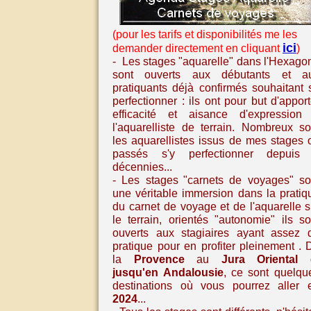
(pour les tarifs et disponibilités me les
ici
demander directement en cliquant
)
- Les stages "aquarelle" dans l'Hexago
sont ouverts aux débutants et a
pratiquants déjà confirmés souhaitant 
perfectionner : ils ont pour but d'apport
efficacité et aisance d'expression
l'aquarelliste de terrain. Nombreux so
les aquarellistes issus de mes stages 
passés s'y perfectionner depuis
décennies...
- Les stages
"carnets de voyages" so
une véritable immersion dans la pratiq
du carnet de voyage et de l'aquarelle
s
le terrain, orientés "autonomie" ils so
ouverts aux stagiaires ayant assez 
pratique pour en profiter pleinement
. 
la
Provence
au
Jura Oriental
jusqu'en
Andalousie
,
ce sont quelqu
destinations où vous pourrez aller 
2024
...