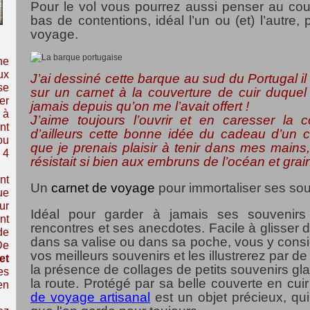
Pour le vol vous pourrez aussi penser au cou
bas de contentions, idéal l’un ou (et) l’autre,
voyage.
ne
ux
J’ai dessiné cette barque au sud du Portugal il
se
sur un carnet à la couverture de cuir duque
er
jamais depuis qu’on me l’avait offert !
 à
J’aime toujours l’ouvrir et en caresser la 
nt
d’ailleurs cette bonne idée du cadeau d’un c
ou
que je prenais plaisir à tenir dans mes mains, 
 4
résistait si bien aux embruns de l’océan et gr
nt
Un
carnet de voyage
pour immortaliser ses sou
ue
ur
Idéal pour garder à jamais ses souvenir
nt
rencontres et ses anecdotes. Facile à glisser 
de
dans sa valise ou dans sa poche, vous y cons
De
vos meilleurs souvenirs et les illustrerez par de
et
la présence de collages de petits souvenirs gl
es
la route. Protégé par sa belle couverte en cuir
en
de voyage artisanal
est un objet précieux, qui