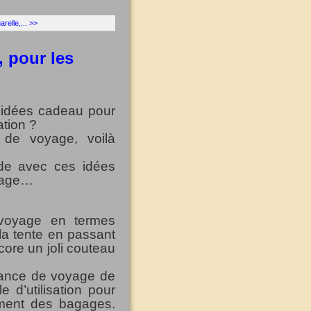
relle,... >>
 pour les
'idées cadeau pour
ation ?
 de voyage, voilà
guide avec ces idées
oyage…
 voyage en termes
la tente en passant
core un joli couteau
lance de voyage de
 d’utilisation pour
rement des bagages.