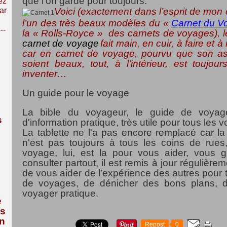
que l'on garde pour toujours.
ez
ar
Voici (exactement dans l’esprit de mon 
l’un des très beaux modèles du «
Carnet du V
---
la « Rolls-Royce » des carnets de voyages)
, 
carnet de voyage
fait main, en cuir, à faire et
car en carnet de voyage, pourvu que son as
soient beaux, tout, à l’intérieur, est toujou
inventer…
Un guide pour le voyage
La bible du voyageur, le guide de voya
s
d'information pratique, très utile pour tous les 
La tablette ne l'a pas encore remplacé car la
n'est pas toujours à tous les coins de rues
voyage, lui, est la pour vous aider, vous 
consulter partout, il est remis à jour régulière
de vous aider de l’expérience des autres pour 
de voyages, de dénicher des bons plans, 
voyager pratique.
e
us
n
Repost
0