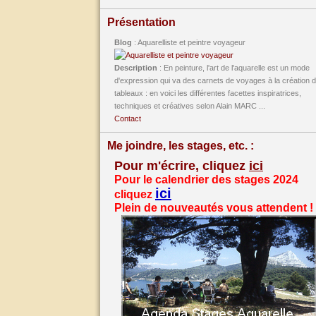
Présentation
Blog
: Aquarelliste et peintre voyageur
Description
: En peinture, l'art de l'aquarelle est un mode
d'expression qui va des carnets de voyages à la création 
tableaux : en voici les différentes facettes inspiratrices,
techniques et créatives selon Alain MARC ...
Contact
Me joindre, les stages, etc. :
Pour m'écrire, cliquez
ici
Pour le calendrier des stages 2024
ici
cliquez
Plein de nouveautés vous attendent !