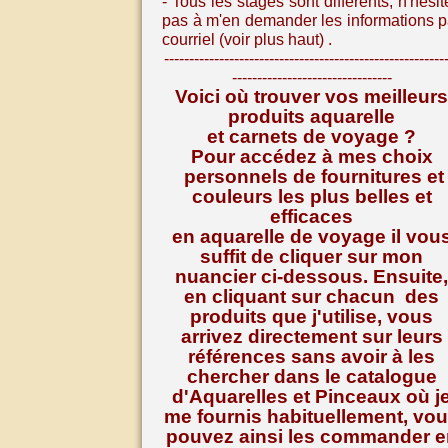
- Tous les stages sont différents, n
'hésit
pas à m'en demander les informations p
courriel (voir plus haut) .
--------------------------------------------------------
--------------------------------
Voici où trouver vos meilleurs
produits aquarelle
et carnets de voyage ?
Pour accédez à mes choix
personnels de fournitures et
couleurs les plus belles et
efficaces
en aquarelle de voyage il vou
suffit de cliquer sur mon
nuancier ci-dessous. Ensuite,
en cliquant sur chacun des
produits que j'utilise, vous
arrivez directement sur leurs
références
sans avoir à les
chercher dans le catalogue
d'Aquarelles et Pinceaux où j
me fournis habituellement, vo
pouvez ainsi les commander e