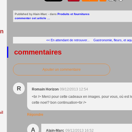
:
Published by Alain-Marc
-
dans
Produits et fournitures
commenter cet article
…
in
<< En attendant de retrouver...
Gastronomie, fleurs, et aqua
commentaires
Ajouter un commentaire
R
Romain Horizon
09/12/2013 12:54
<br /> Merci pour cette cadeaux en images. pour vous, où est l
cette noel? bon continuation<br />
il
Répondre
A
Alain-Marc
09/12/2013 16:52