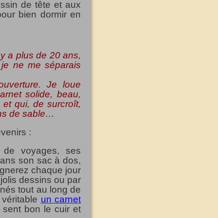
ssin de tête et aux
 pour bien dormir en
 y a plus de 20 ans,
l je ne me séparais
couverture. Je loue
arnet solide, beau,
et qui, de surcroît,
ains de sable…
venirs :
s de voyages, ses
dans son sac à dos,
ignerez chaque jour
 jolis dessins ou par
anés tout au long de
 véritable
un carnet
 sent bon le cuir et