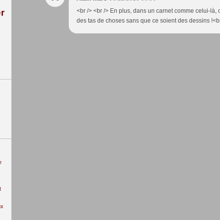
r
<br /> <br /> En plus, dans un carnet comme celui-là, 
des tas de choses sans que ce soient des dessins !<br 
e
t
ux