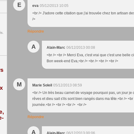
E
eva
05/12/2013 10:05
<br /> J'adore cette citation que j'ai trouvée chez ton artisan de
/>
Répondre
és.
A
Alain-Marc
06/12/2013 00:08
<br /> <br /> Merci Eva, c'est vrai que c'est une belle ci
Bon week-end Eva,<br /> <br /> <br /> <br />
rs
M
Marie Soleil
05/12/2013 08:59
ix
<br /> Un très beau carnet de voyage pourquoi pas, un jour je
rêves et dieu sait s'ils sont bien rangés dans ma tête.<br /> <br
journée.<br /> <br /> <br /> <br />
e,
e-
Répondre
A
Alain-Marc
06/12/2013 00:06