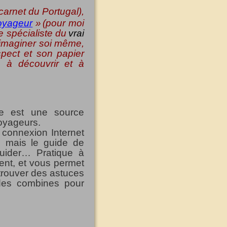
carnet du Portugal),
oyageur
»
(pour moi
le spécialiste du
vrai
 à imaginer soi même,
pect et son papier
rs à découvrir et à
ge est une source
voyageurs.
 connexion Internet
, mais le guide de
guider… Pratique à
ment, et vous permet
trouver des astuces
des combines pour