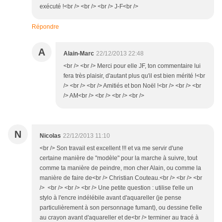
exécuté !<br /> <br /> <br /> J-F<br />
Répondre
A
Alain-Marc
22/12/2013 22:48
<br /> <br /> Merci pour elle JF, ton commentaire lui
fera très plaisir, d'autant plus qu'il est bien mérité !<br
/> <br /> <br /> Amitiés et bon Noël !<br /> <br /> <br
/> AM<br /> <br /> <br /> <br />
N
Nicolas
22/12/2013 11:10
<br /> Son travail est excellent !!! et va me servir d'une
certaine manière de "modèle" pour la marche à suivre, tout
comme ta manière de peindre, mon cher Alain, ou comme la
manière de faire de<br /> Christian Couteau.<br /> <br /> <br
/> <br /> <br /> <br /> Une petite question : utilise t'elle un
stylo à l'encre indélébile avant d'aquareller (je pense
particulièrement à son personnage fumant), ou dessine t'elle
au crayon avant d'aquareller et de<br /> terminer au tracé à