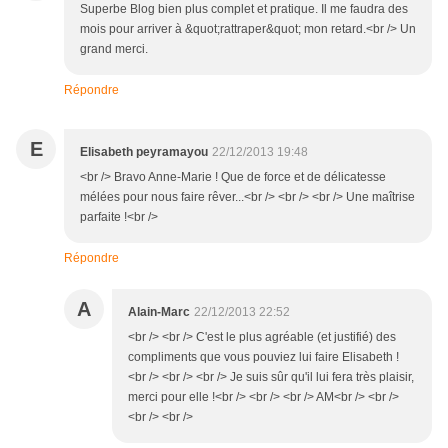
Superbe Blog bien plus complet et pratique. Il me faudra des
mois pour arriver à &quot;rattraper&quot; mon retard.<br /> Un
grand merci.
Répondre
E
Elisabeth peyramayou
22/12/2013 19:48
<br /> Bravo Anne-Marie ! Que de force et de délicatesse
mélées pour nous faire rêver...<br /> <br /> <br /> Une maîtrise
parfaite !<br />
Répondre
A
Alain-Marc
22/12/2013 22:52
<br /> <br /> C'est le plus agréable (et justifié) des
compliments que vous pouviez lui faire Elisabeth !
<br /> <br /> <br /> Je suis sûr qu'il lui fera très plaisir,
merci pour elle !<br /> <br /> <br /> AM<br /> <br />
<br /> <br />