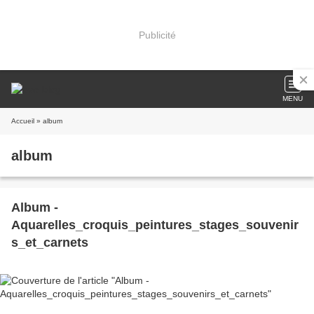
Publicité
MENU
Accueil
» album
album
Album -
Aquarelles_croquis_peintures_stages_souvenir
s_et_carnets