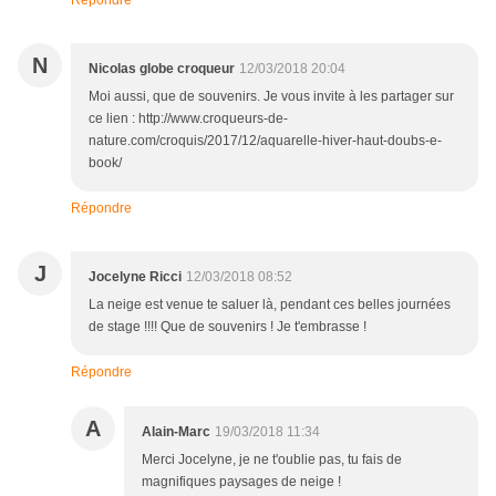
Répondre
N
Nicolas globe croqueur
12/03/2018 20:04
Moi aussi, que de souvenirs. Je vous invite à les partager sur
ce lien : http://www.croqueurs-de-
nature.com/croquis/2017/12/aquarelle-hiver-haut-doubs-e-
book/
Répondre
J
Jocelyne Ricci
12/03/2018 08:52
La neige est venue te saluer là, pendant ces belles journées
de stage !!!! Que de souvenirs ! Je t'embrasse !
Répondre
A
Alain-Marc
19/03/2018 11:34
Merci Jocelyne, je ne t'oublie pas, tu fais de
magnifiques paysages de neige !