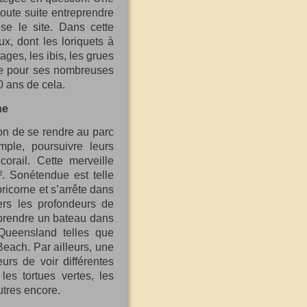
 toute suite entreprendre
se le site. Dans cette
x, dont les loriquets à
ages, les ibis, les grues
èbre pour ses nombreuses
0 ans de cela.
ne
n de se rendre au parc
ple, poursuivre leurs
orail. Cette merveille
. Sonétendue est telle
icorne et s’arrête dans
ers les profondeurs de
 prendre un bateau dans
 Queensland telles que
each. Par ailleurs, une
rs de voir différentes
es tortues vertes, les
utres encore.