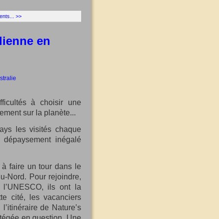
nts... >>
dienne en
ficultés à choisir une
lement sur la planète...
pays les visités chaque
un dépaysement inégalé
s à faire un tour dans le
du-Nord. Pour rejoindre,
 l’UNESCO, ils ont la
te cité, les vacanciers
 l’itinéraire de Nature’s
otégée en question. Une