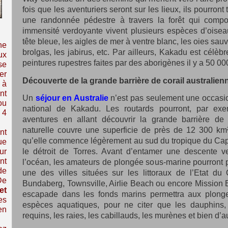
fois que les aventuriers seront sur les lieux, ils pourront
une randonnée pédestre à travers la forêt qui compo
immensité verdoyante vivent plusieurs espèces d’oiseau
tête bleue, les aigles de mer à ventre blanc, les oies sauv
ne
brolgas, les jabirus, etc. Par ailleurs, Kakadu est cél
ux
peintures rupestres faites par des aborigènes il y a 50 00
se
er
Découverte de la grande barrière de corail australien
 à
nt
Un
séjour en Australie
n’est pas seulement une occasio
ou
national de Kakadu. Les routards pourront, par exem
 4
aventures en allant découvrir la grande barrière de c
naturelle couvre une superficie de près de 12 300 km²
nt
qu’elle commence légèrement au sud du tropique du Capr
ue
le détroit de Torres. Avant d’entamer une descente v
ur
nt
l’océan, les amateurs de plongée sous-marine pourront
de
une des villes situées sur les littoraux de l’Etat du
De
Bundaberg, Townsville, Airlie Beach ou encore Mission B
et
escapade dans les fonds marins permettra aux plongeu
es
espèces aquatiques, pour ne citer que les dauphins, l
en
requins, les raies, les cabillauds, les murènes et bien d’a