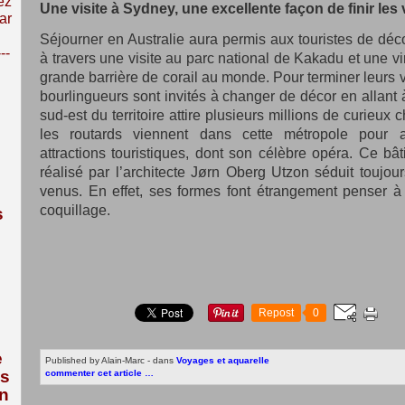
ez
Une visite à Sydney, une excellente façon de finir le
ar
Séjourner en Australie aura permis aux touristes de déc
---
à travers une visite au parc national de Kakadu et une v
grande barrière de corail au monde. Pour terminer leurs
bourlingueurs sont invités à changer de décor en allant 
sud-est du territoire attire plusieurs millions de curieux
les routards viennent dans cette métropole pour 
attractions touristiques, dont son célèbre opéra. Ce 
réalisé par l’architecte Jørn Oberg Utzon séduit toujou
venus. En effet, ses formes font étrangement penser à
coquillage.
s
Repost
0
e
Published by Alain-Marc
-
dans
Voyages et aquarelle
us
commenter cet article
…
n