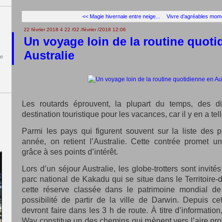
<< Magie hivernale entre neige...
Vivre d’agréables mome
22 février 2018
4
22
/
02
/
février
/
2018
12:06
Un voyage loin de la routine quoti
Australie
de
Les routards éprouvent, la plupart du temps, des dif
destination touristique pour les vacances, car il y en a tel
Parmi les pays qui figurent souvent sur la liste des 
année, on retient l’Australie. Cette contrée promet 
grâce à ses points d’intérêt.
Lors d’un séjour Australie, les globe-trotters sont invité
parc national de Kakadu qui se situe dans le Territoire-
cette réserve classée dans le patrimoine mondial de
possibilité de partir de la ville de Darwin. Depuis cet
devront faire dans les 3 h de route. À titre d’information,
Way constitue un des chemins qui mènent vers l’aire pr