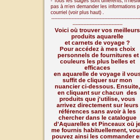
- Tous les stages sont différents, n
'hésit
pas à m'en demander les informations p
courriel (voir plus haut) .
--------------------------------------------------------
--------------------------------
Voici où trouver vos meilleurs
produits aquarelle
et carnets de voyage ?
Pour accédez à mes choix
personnels de fournitures et
couleurs les plus belles et
efficaces
en aquarelle de voyage il vou
suffit de cliquer sur mon
nuancier ci-dessous. Ensuite,
en cliquant sur chacun des
produits que j'utilise, vous
arrivez directement sur leurs
références
sans avoir à les
chercher dans le catalogue
d'Aquarelles et Pinceaux où j
me fournis habituellement, vo
pouvez ainsi les commander e