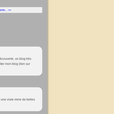
nts... >>
découverte. un blog très
iter mon blog (lien sur
, une vraie mine de belles