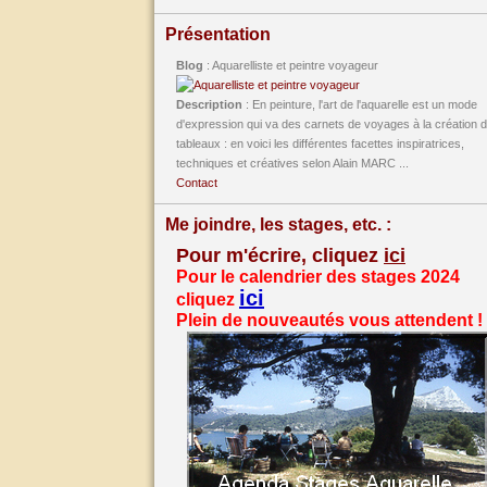
Présentation
Blog
: Aquarelliste et peintre voyageur
Description
: En peinture, l'art de l'aquarelle est un mode
d'expression qui va des carnets de voyages à la création 
tableaux : en voici les différentes facettes inspiratrices,
techniques et créatives selon Alain MARC ...
Contact
Me joindre, les stages, etc. :
Pour m'écrire, cliquez
ici
Pour le calendrier des stages 2024
ici
cliquez
Plein de nouveautés vous attendent !