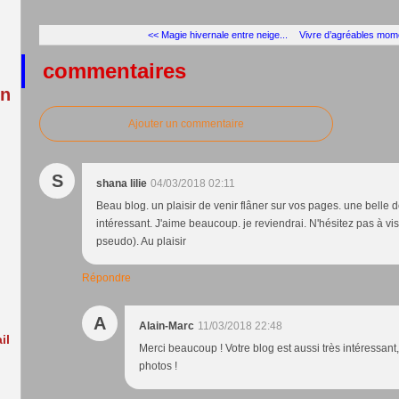
:
<< Magie hivernale entre neige...
Vivre d’agréables mome
commentaires
in
Ajouter un commentaire
S
shana lilie
04/03/2018 02:11
Beau blog. un plaisir de venir flâner sur vos pages. une belle 
intéressant. J'aime beaucoup. je reviendrai. N'hésitez pas à vis
pseudo). Au plaisir
Répondre
A
Alain-Marc
11/03/2018 22:48
il
Merci beaucoup ! Votre blog est aussi très intéressant
photos !