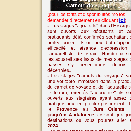
(pour les tarifs et disponibilités me les
ici
demander directement en cliquant
)
- Les stages "aquarelle" dans l'Hexago
sont ouverts aux débutants et a
pratiquants déjà confirmés souhaitant 
perfectionner : ils ont pour but d'apport
efficacité et aisance d'expression
l'aquarelliste de terrain. Nombreux so
les aquarellistes issus de mes stages 
passés s'y perfectionner depuis
décennies...
- Les stages
"carnets de voyages" so
une véritable immersion dans la pratiq
du carnet de voyage et de l'aquarelle
s
le terrain, orientés "autonomie" ils so
ouverts aux stagiaires ayant assez 
pratique pour en profiter pleinement
. 
la
Provence
au
Jura Oriental
jusqu'en
Andalousie
,
ce sont quelqu
destinations où vous pourrez aller 
2024
...