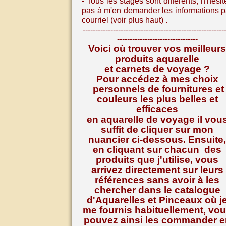
- Tous les stages sont différents, n
'hésit
pas à m'en demander les informations p
courriel (voir plus haut) .
--------------------------------------------------------
--------------------------------
Voici où trouver vos meilleurs
produits aquarelle
et carnets de voyage ?
Pour accédez à mes choix
personnels de fournitures et
couleurs les plus belles et
efficaces
en aquarelle de voyage il vou
suffit de cliquer sur mon
nuancier ci-dessous. Ensuite,
en cliquant sur chacun des
produits que j'utilise, vous
arrivez directement sur leurs
références
sans avoir à les
chercher dans le catalogue
d'Aquarelles et Pinceaux où j
me fournis habituellement, vo
pouvez ainsi les commander e