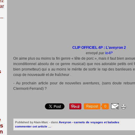
ez
ar
---
CLIP OFFICIEL 4P : L'aveyron 2
envoyé par
le4P
On aime plus ou moins la fin genre « tête de porc », mais il faut bien avoue
inconditionnel absolu de ce genre musical) que nos adorable petits ont fa
bien prometteur) qui a au moins le mérite de sortir le rap des banlieues 
s
coup de nouveauté et de fraîcheur .
- Au prochain article pour de nouvelles aventures, (sans doute retou
Clermont-Ferrand) ?
Repost
0
e
Published by Alain-Marc
-
dans
Aveyron - carnets de voyages et balades
us
commenter cet article
…
n