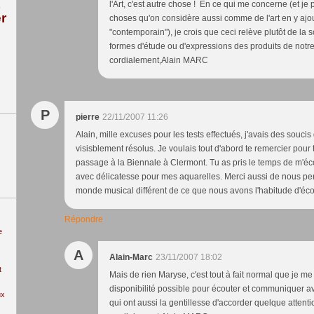
l'Art, c'est autre chose ! En ce qui me concerne (et 
r
choses qu'on considère aussi comme de l'art en y ajou
"contemporain"), je crois que ceci relève plutôt de la 
formes d'étude ou d'expressions des produits de notre 
cordialement,Alain MARC
P
pierre
22/11/2007 11:26
Alain, mille excuses pour les tests effectués, j'avais des soucis
visisblement résolus. Je voulais tout d'abord te remercier pour
passage à la Biennale à Clermont. Tu as pris le temps de m'é
avec délicatesse pour mes aquarelles. Merci aussi de nous pe
monde musical différent de ce que nous avons l'habitude d'éc
Répondre
e
A
Alain-Marc
23/11/2007 18:02
t
Mais de rien Maryse, c'est tout à fait normal que je
disponibilité possible pour écouter et communiquer a
ux
qui ont aussi la gentillesse d'accorder quelque attentio