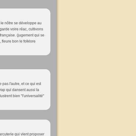
 le nôtre se développe au
ngarde voire réac, cultivons
française. (jugement qui se
, fleure bon le folklore
 pas l'autre, et ce qui est
 rap qui dansent aussi la
lustrent bien "l'universalité"
arcuterie qui vient proposer