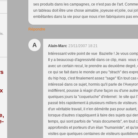
ses produits dans les campagnes, ce n'est pas de l'art. Comme 
un tableau doit être une chose aimable, joyeuse et jolie, oui jol
embêtantes dans la vie pour que nous n'en fabriquions pas enc
Répondre
és.
A
Alain-Marc
23/11/2007 18:21
Intéressant votre point de vue Bazielle ! Je vous comp
Il y a beaucoup d'agressivité dans ce clip, mais vous s
avec un certain recul, le prendre au deuxième degré, 
rs
ce qui se fait dans le monde un peu "strach" des expr
du hip hop, c'est finalement assez "sage" !En tout ca
intéressé dans ce sujet, hormis qu'il parle de l'Aveyron,
ix
indifférent, pousse à réagir d'une façon ou d'une autre
quelques jours la "coqueluche" d'internet : le site qui l
passé très rapidement à plusieurs millers de visiteurs pa
d'un véritable travail, il n'en démérite pas pour autant
e,
lorsque d'autres s'appliquent à faire des sujets qui
e-
temps, qui sont parfois de "vrais documents", en tout 
approfondis et porteurs d'un élan "humaniste", et qu'on
visites que quelques centaines de visiteurs quotidiens 