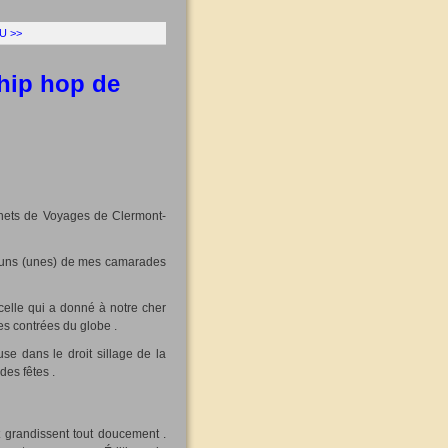
U >>
 hip hop de
ets de Voyages de Clermont-
s-uns (unes) de mes camarades
 celle qui a donné à notre cher
es contrées du globe .
se dans le droit sillage de la
des fêtes .
 grandissent tout doucement .