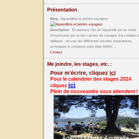
Présentation
Blog
: Aquarelliste et peintre voyageur
Description
: En peinture, l'art de l'aquarelle est un mode
d'expression qui va des carnets de voyages à la création 
tableaux : en voici les différentes facettes inspiratrices,
techniques et créatives selon Alain MARC ...
Contact
Me joindre, les stages, etc. :
Pour m'écrire, cliquez
ici
Pour le calendrier des stages 2024
ici
cliquez
Plein de nouveautés vous attendent !