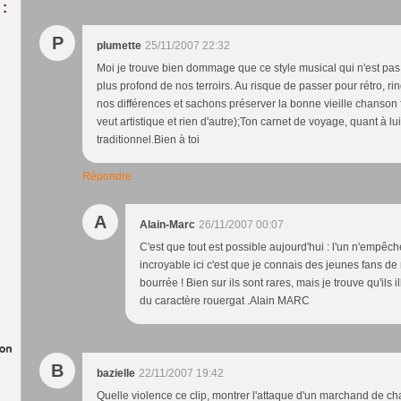
:
P
plumette
25/11/2007 22:32
Moi je trouve bien dommage que ce style musical qui n'est pas
plus profond de nos terroirs. Au risque de passer pour rétro, ri
nos différences et sachons préserver la bonne vieille chanson 
veut artistique et rien d'autre);Ton carnet de voyage, quant à lui
traditionnel.Bien à toi
Répondre
A
Alain-Marc
26/11/2007 00:07
C'est que tout est possible aujourd'hui : l'un n'empêche
incroyable ici c'est que je connais des jeunes fans de
bourrée ! Bien sur ils sont rares, mais je trouve qu'ils il
du caractère rouergat .Alain MARC
B
bazielle
22/11/2007 19:42
Quelle violence ce clip, montrer l'attaque d'un marchand de ch