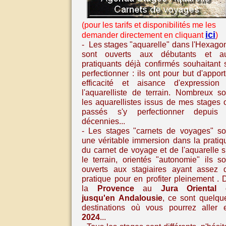
(pour les tarifs et disponibilités me les
ici
demander directement en cliquant
)
- Les stages "aquarelle" dans l'Hexago
sont ouverts aux débutants et a
pratiquants déjà confirmés souhaitant 
perfectionner : ils ont pour but d'apport
efficacité et aisance d'expression
l'aquarelliste de terrain. Nombreux so
les aquarellistes issus de mes stages 
passés s'y perfectionner depuis
décennies...
- Les stages
"carnets de voyages" so
une véritable immersion dans la pratiq
du carnet de voyage et de l'aquarelle
s
le terrain, orientés "autonomie" ils so
ouverts aux stagiaires ayant assez 
pratique pour en profiter pleinement
. 
la
Provence
au
Jura Oriental
jusqu'en
Andalousie
,
ce sont quelqu
destinations où vous pourrez aller 
2024
...