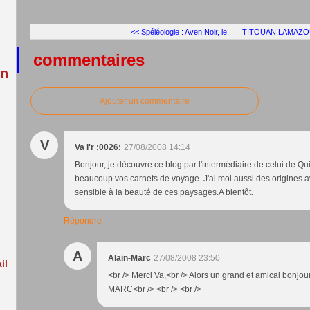
:
<< Spéléologie : Aven Noir, le...
TITOUAN LAMAZO
commentaires
in
Ajouter un commentaire
V
Va l'r :0026:
27/08/2008 14:14
Bonjour, je découvre ce blog par l'intermédiaire de celui de Qui
beaucoup vos carnets de voyage. J'ai moi aussi des origines a
sensible à la beauté de ces paysages.A bientôt.
Répondre
A
Alain-Marc
27/08/2008 23:50
il
<br /> Merci Va,<br /> Alors un grand et amical bonjou
MARC<br /> <br /> <br />