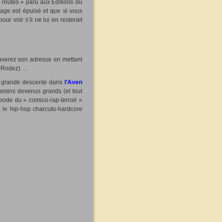
 routes » paru aux Éditions du
rage est épuisé et que si vous
ur voir s’il ne lui en resterait
ouverez son adresse en mettant
 à Rodez) …
le grande descente dans
l’Aven
 gamins devenus grands (et tout
mode du « comico-rap-terroir »
 le hip-hop charcuto-hardcore