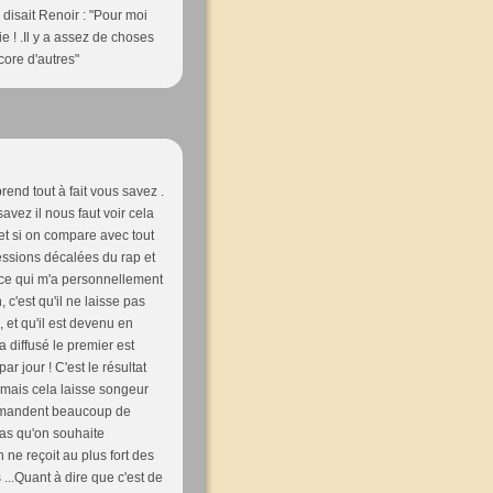
disait Renoir : "Pour moi
ie ! .Il y a assez de choses
ore d'autres"
rend tout à fait vous savez .
avez il nous faut voir cela
et si on compare avec tout
essions décalées du rap et
s ce qui m'a personnellement
 c'est qu'il ne laisse pas
, et qu'il est devenu en
'a diffusé le premier est
r jour ! C'est le résultat
, mais cela laisse songeur
 demandent beaucoup de
cas qu'on souhaite
 ne reçoit au plus fort des
...Quant à dire que c'est de