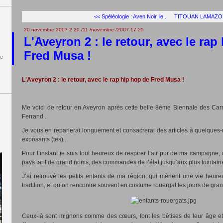
<< Spéléologie : Aven Noir, le...
TITOUAN LAMAZO
20 novembre 2007
2
20
/
11
/
novembre
/
2007
17:25
L'Aveyron 2 : le retour, avec le rap
Fred Musa !
de
L'Aveyron 2 : le retour, avec le rap hip hop de Fred Musa !
Me voici de retour en Aveyron après cette belle 8
ème
Biennale des Carn
Ferrand .
Je vous en reparlerai longuement et consacrerai des articles à quelque
exposants (tes) .
Pour l’instant je suis tout heureux de respirer l’air pur de ma campagne,
pays tant de grand noms, des commandes de l’état jusqu’aux plus lointain
J’ai retrouvé les petits enfants de ma région, qui mènent une vie heureu
tradition, et qu’on rencontre souvent en costume rouergat les jours de gran
Ceux-là sont mignons comme des cœurs, font les bêtises de leur âge et