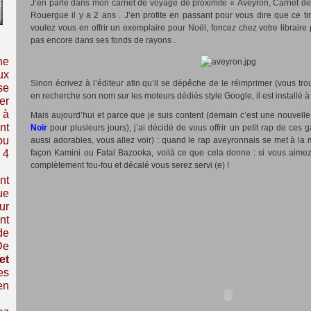
J’en parle dans mon carnet de voyage de proximité « Aveyron, Carnet de
Rouergue il y a 2 ans . J’en profite en passant pour vous dire que ce ti
voulez vous en offrir un exemplaire pour Noël, foncez chez votre libraire po
pas encore dans ses fonds de rayons .
ne
ux
Sinon écrivez à l’éditeur afin qu’il se dépêche de le réimprimer (vous tr
se
en recherche son nom sur les moteurs dédiés style Google, il est installé
er
 à
Mais aujourd’hui et parce que je suis content (demain c’est une nouvel
nt
Noir
pour plusieurs jours), j’ai décidé de vous offrir un petit rap de ces
ou
aussi adorables, vous allez voir) : quand le rap aveyronnais se met à la 
 4
façon Kamini ou Fatal Bazooka, voilà ce que cela donne : si vous aimez
complètement fou-fou et décalé vous serez servi (e) !
nt
ue
ur
nt
de
De
et
es
en