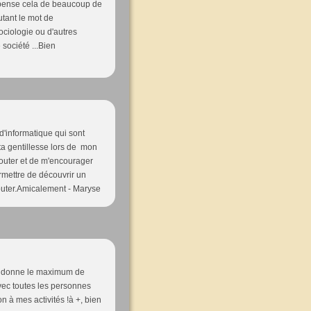
je pense cela de beaucoup de
tant le mot de
sociologie ou d'autres
société ...Bien
 d'informatique qui sont
 ta gentillesse lors de mon
couter et de m'encourager
rmettre de découvrir un
outer.Amicalement - Maryse
 me donne le maximum de
vec toutes les personnes
n à mes activités !à +, bien