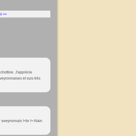
U >>
chottine. J'apprécie
veyronnaises et suis très
r aveyronnais !<br /> Alain