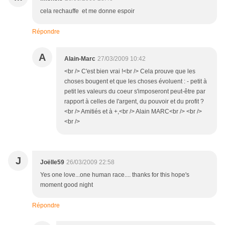
cela rechauffe et me donne espoir
Répondre
A
Alain-Marc
27/03/2009 10:42
<br /> C'est bien vrai !<br /> Cela prouve que les
choses bougent et que les choses évoluent : - petit à
petit les valeurs du coeur s'imposeront peut-être par
rapport à celles de l'argent, du pouvoir et du profit ?
<br /> Amitiés et à +,<br /> Alain MARC<br /> <br />
<br />
J
Joëlle59
26/03/2009 22:58
Yes one love...one human race.... thanks for this hope's
moment good night
Répondre