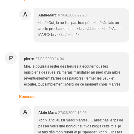
A
Alain-Marc
07/04/2009 22:23
<br /> Oui, tu ne t'es pas trompée !<br /> Je fais un
article prochainement ...<br /> à bientôt,<br /> Alain
MARC<br /> <br /> <br />
P
pierre
27/03/2009 14:04
Moi, je pourrais rester des heures à écouter tous les
musiciens des rues, j'aimerais m'installer au pied d'un arbre
(éventuellement l'arbre des palabres) fermer les yeux et
écouter, tout simplement..Merci de ce moment choisiMaryse
Répondre
A
Alain-Marc
27/03/2009 15:03
<br /> à toi aussi merci Maryse, ... allez pas le tps de
passer vous dire bonjour sur vos blogs cette fois, je
le fais dès mon retour et je "speede" !<br /> Grosses