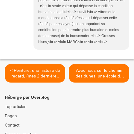
peut aussi se transcender à travers la musique et l'art
: c'est la seule valeur qui dépasse la condition
humaine et qui lui<br /> survit !<br /> Affronter le
monde dans sa réalité c'est aussi dépasser cette
réalité pour essayer (tout en apportant sa
contribution pour la rendre plus humaine et moins
douloureuse) de la transcender .<br /> Grosses
bises,<br /> Alain MARC<br /> <br /> <br />
< Peinture, une histoire de
Avec nous sur le chemin
regard, (mes 2 dernières
des dunes, une école de
toiles) .
Vendée . >
Hébergé par Overblog
Top articles
Pages
Contact