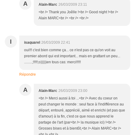
A
Alain-Marc
26/03/2009 23:11
<br /> Thank you Joêlle !<br /> Good night !<br />
Alain MARC<br /> <br /> <br />
I
isaquarel
26/03/2009 22:41
oui!!! c'est bien comme ça... ce n'est pas ce qu'on voit au
premier abord qui est important... mais en grattant un peu...
.........;!!!!!;o)))))en tous cas: merci!!!!!
Répondre
A
Alain-Marc
26/03/2009 23:00
<br /> Merci aussi à toi ...<br /> Avec du coeur on
peut changer le monde : seul face à l'indifférence au
départ, entouré, apprécié, aimé et enrichi (et pas que
d'amour) à la fin, c'est ce que nous apprend le
partage de l'art (par<br /> la musique ici) !<br />
Grosses bises et à bientôt,<br /> Alain MARC<br />
<br /> <br />