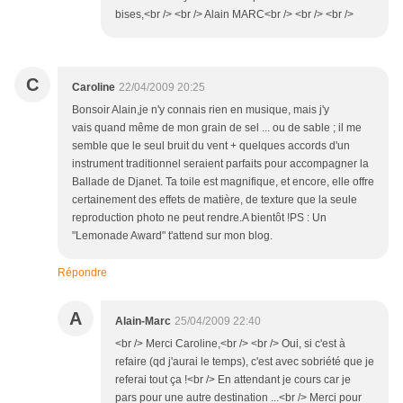
bises,<br /> <br /> Alain MARC<br /> <br /> <br />
C
Caroline
22/04/2009 20:25
Bonsoir Alain,je n'y connais rien en musique, mais j'y
vais quand même de mon grain de sel ... ou de sable ; il me
semble que le seul bruit du vent + quelques accords d'un
instrument traditionnel seraient parfaits pour accompagner la
Ballade de Djanet. Ta toile est magnifique, et encore, elle offre
certainement des effets de matière, de texture que la seule
reproduction photo ne peut rendre.A bientôt !PS : Un
"Lemonade Award" t'attend sur mon blog.
Répondre
A
Alain-Marc
25/04/2009 22:40
<br /> Merci Caroline,<br /> <br /> Oui, si c'est à
refaire (qd j'aurai le temps), c'est avec sobriété que je
referai tout ça !<br /> En attendant je cours car je
pars pour une autre destination ...<br /> Merci pour