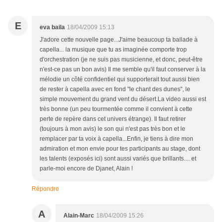
E
eva baila
18/04/2009 15:13
J'adore cette nouvelle page...J'aime beaucoup ta ballade à
capella... la musique que tu as imaginée comporte trop
d'orchestration (je ne suis pas musicienne, et donc, peut-être
n'est-ce pas un bon avis) Il me semble qu'il faut conserver à la
mélodie un côté confidentiel qui supporterait tout aussi bien
de rester à capella avec en fond "le chant des dunes", le
simple mouvement du grand vent du désert.La video aussi est
très bonne (un peu tourmentée comme il convient à cette
perte de repère dans cet univers étrange). Il faut retirer
(toujours à mon avis) le son qui n'est pas très bon et le
remplacer par ta voix à capella...Enfin, je tiens à dire mon
admiration et mon envie pour tes participants au stage, dont
les talents (exposés ici) sont aussi variés que brillants.... et
parle-moi encore de Djanet, Alain !
Répondre
A
Alain-Marc
18/04/2009 15:26