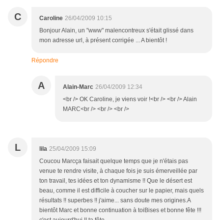
C
Caroline
26/04/2009 10:15
Bonjour Alain, un "www" malencontreux s'était glissé dans
mon adresse url, à présent corrigée ... A bientôt !
Répondre
A
Alain-Marc
26/04/2009 12:34
<br /> OK Caroline, je viens voir !<br /> <br /> Alain
MARC<br /> <br /> <br />
L
lila
25/04/2009 15:09
Coucou Marcça faisait quelque temps que je n'étais pas
venue te rendre visite, à chaque fois je suis émerveillée par
ton travail, tes idées et ton dynamisme !! Que le désert est
beau, comme il est difficile à coucher sur le papier, mais quels
résultats !! superbes !! j'aime... sans doute mes origines.A
bientôt Marc et bonne continuation à toiBises et bonne fête !!!