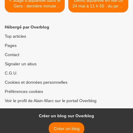
< Stage d’aquarelle dans le
Démo aquarelle en live ce
Gers : dernière minute
24 mai à 11 h 55 : du jardin
places libres !
de grand-mère … >
Hébergé par Overblog
Top articles
Pages
Contact
Signaler un abus
C.G.U.
Cookies et données personnelles
Préférences cookies
Voir le profil de Alain-Marc sur le portail Overblog
Créer un blog sur Overblog
Créer un blog