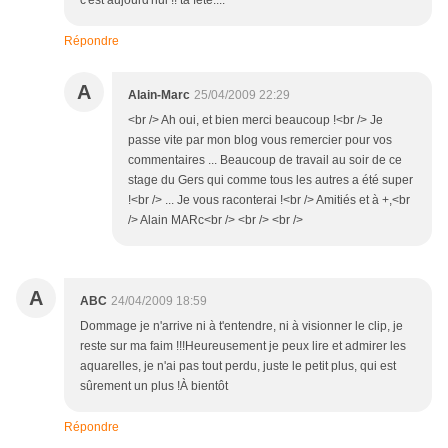
c'est aujourd'hui !! ta fête....
Répondre
A
Alain-Marc
25/04/2009 22:29
<br /> Ah oui, et bien merci beaucoup !<br /> Je
passe vite par mon blog vous remercier pour vos
commentaires ... Beaucoup de travail au soir de ce
stage du Gers qui comme tous les autres a été super
!<br /> ... Je vous raconterai !<br /> Amitiés et à +,<br
/> Alain MARc<br /> <br /> <br />
A
ABC
24/04/2009 18:59
Dommage je n'arrive ni à t'entendre, ni à visionner le clip, je
reste sur ma faim !!!Heureusement je peux lire et admirer les
aquarelles, je n'ai pas tout perdu, juste le petit plus, qui est
sûrement un plus !À bientôt
Répondre