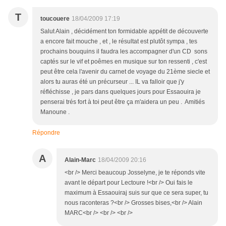
T
toucouere
18/04/2009 17:19
Salut Alain , décidément ton formidable appétit de découverte
a encore fait mouche , et , le résultat est plutôt sympa , tes
prochains bouquins il faudra les accompagner d'un CD sons
captés sur le vif et poêmes en musique sur ton ressenti , c'est
peut être cela l'avenir du carnet de voyage du 21ème siecle et
alors tu auras été un précurseur ... IL va falloir que j'y
réfléchisse , je pars dans quelques jours pour Essaouira je
penserai trés fort à toi peut être ça m'aidera un peu . Amitiés
Manoune .
Répondre
A
Alain-Marc
18/04/2009 20:16
<br /> Merci beaucoup Josselyne, je te réponds vite
avant le départ pour Lectoure !<br /> Oui fais le
maximum à Essaouiraj suis sur que ce sera super, tu
nous raconteras ?<br /> Grosses bises,<br /> Alain
MARC<br /> <br /> <br />