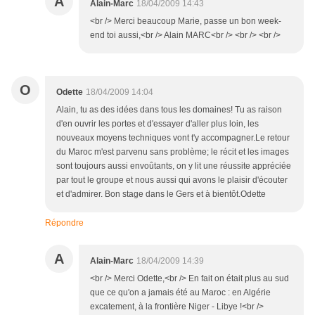
A
Alain-Marc
18/04/2009 14:43
<br /> Merci beaucoup Marie, passe un bon week-
end toi aussi,<br /> Alain MARC<br /> <br /> <br />
O
Odette
18/04/2009 14:04
Alain, tu as des idées dans tous les domaines! Tu as raison
d'en ouvrir les portes et d'essayer d'aller plus loin, les
nouveaux moyens techniques vont t'y accompagner.Le retour
du Maroc m'est parvenu sans problème; le récit et les images
sont toujours aussi envoûtants, on y lit une réussite appréciée
par tout le groupe et nous aussi qui avons le plaisir d'écouter
et d'admirer. Bon stage dans le Gers et à bientôt.Odette
Répondre
A
Alain-Marc
18/04/2009 14:39
<br /> Merci Odette,<br /> En fait on était plus au sud
que ce qu'on a jamais été au Maroc : en Algérie
excatement, à la frontière Niger - Libye !<br />