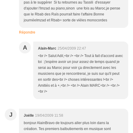
pas à te suggérer Si tu retournes au Tassili d'essayer
d'ajouter l'Imzad au piano,sinon une fois au Maroc,je pense
que le Rbab des Raïs pourrait faire l'affaire.Bonne
journéeImzad et Rbab= sorte de vièles monocordes
Répondre
A
Alain-Marc
25/04/2009 22:47
<br /> Salut Adil,<br /> <br /> Tout à fait d'accord avec
toi : j'espère avoir un jour assez de temps quand je
serai au Maroc pour voir ça directement avec les
musiciens que je rencontrerai, je suis sur qu'il peut
en sortir des<br /> choses intéressantes !<br />
Amitiés et à +,<br /> <br /> Alain MARC<br /> <br />
<br />
J
Joëlle
19/04/2009 11:58
bonjour AlainBravo de toujours aller plus loin dans la
création. Tes premiers balbutiements en musique sont