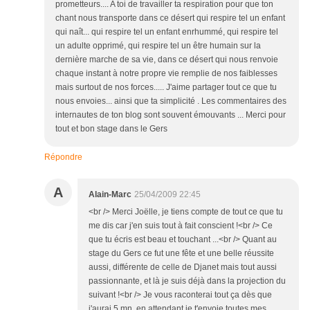
prometteurs.... A toi de travailler ta respiration pour que ton
chant nous transporte dans ce désert qui respire tel un enfant
qui naît... qui respire tel un enfant enrhummé, qui respire tel
un adulte opprimé, qui respire tel un être humain sur la
dernière marche de sa vie, dans ce désert qui nous renvoie
chaque instant à notre propre vie remplie de nos faiblesses
mais surtout de nos forces..... J'aime partager tout ce que tu
nous envoies... ainsi que ta simplicité . Les commentaires des
internautes de ton blog sont souvent émouvants ... Merci pour
tout et bon stage dans le Gers
Répondre
A
Alain-Marc
25/04/2009 22:45
<br /> Merci Joëlle, je tiens compte de tout ce que tu
me dis car j'en suis tout à fait conscient !<br /> Ce
que tu écris est beau et touchant ...<br /> Quant au
stage du Gers ce fut une fête et une belle réussite
aussi, différente de celle de Djanet mais tout aussi
passionnante, et là je suis déjà dans la projection du
suivant !<br /> Je vous raconterai tout ça dès que
j'aurai 5 mn, en attendant je t'envoie toutes mes