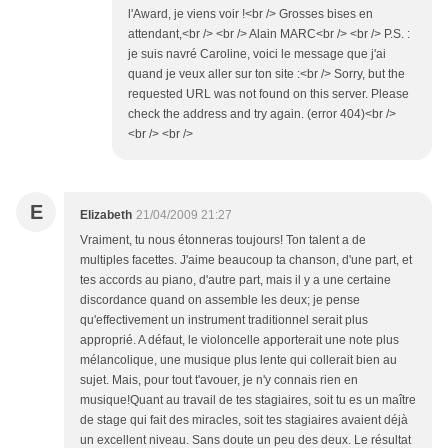
l'Award, je viens voir !<br /> Grosses bises en
attendant,<br /> <br /> Alain MARC<br /> <br /> P.S. :
je suis navré Caroline, voici le message que j'ai
quand je veux aller sur ton site :<br /> Sorry, but the
requested URL was not found on this server. Please
check the address and try again. (error 404)<br />
<br /> <br />
E
Elizabeth
21/04/2009 21:27
Vraiment, tu nous étonneras toujours! Ton talent a de
multiples facettes. J'aime beaucoup ta chanson, d'une part, et
tes accords au piano, d'autre part, mais il y a une certaine
discordance quand on assemble les deux; je pense
qu'effectivement un instrument traditionnel serait plus
approprié. A défaut, le violoncelle apporterait une note plus
mélancolique, une musique plus lente qui collerait bien au
sujet. Mais, pour tout t'avouer, je n'y connais rien en
musique!Quant au travail de tes stagiaires, soit tu es un maître
de stage qui fait des miracles, soit tes stagiaires avaient déjà
un excellent niveau. Sans doute un peu des deux. Le résultat