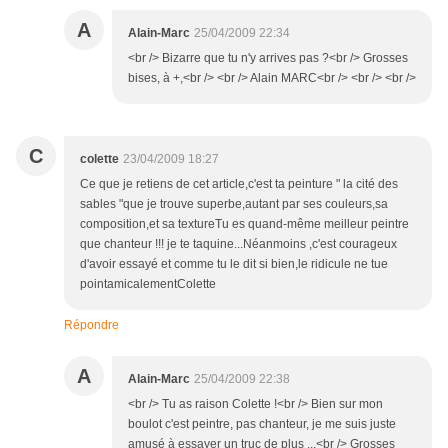
A
Alain-Marc
25/04/2009 22:34
<br /> Bizarre que tu n'y arrives pas ?<br /> Grosses
bises, à +,<br /> <br /> Alain MARC<br /> <br /> <br />
C
colette
23/04/2009 18:27
Ce que je retiens de cet article,c'est ta peinture " la cité des
sables "que je trouve superbe,autant par ses couleurs,sa
composition,et sa textureTu es quand-même meilleur peintre
que chanteur !!! je te taquine...Néanmoins ,c'est courageux
d'avoir essayé et comme tu le dit si bien,le ridicule ne tue
pointamicalementColette
Répondre
A
Alain-Marc
25/04/2009 22:38
<br /> Tu as raison Colette !<br /> Bien sur mon
boulot c'est peintre, pas chanteur, je me suis juste
amusé à essayer un truc de plus ...<br /> Grosses