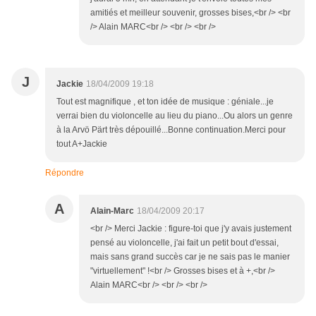
amitiés et meilleur souvenir, grosses bises,<br /> <br
/> Alain MARC<br /> <br /> <br />
J
Jackie
18/04/2009 19:18
Tout est magnifique , et ton idée de musique : géniale...je
verrai bien du violoncelle au lieu du piano...Ou alors un genre
à la Arvö Pärt très dépouillé...Bonne continuation.Merci pour
tout A+Jackie
Répondre
A
Alain-Marc
18/04/2009 20:17
<br /> Merci Jackie : figure-toi que j'y avais justement
pensé au violoncelle, j'ai fait un petit bout d'essai,
mais sans grand succès car je ne sais pas le manier
"virtuellement" !<br /> Grosses bises et à +,<br />
Alain MARC<br /> <br /> <br />