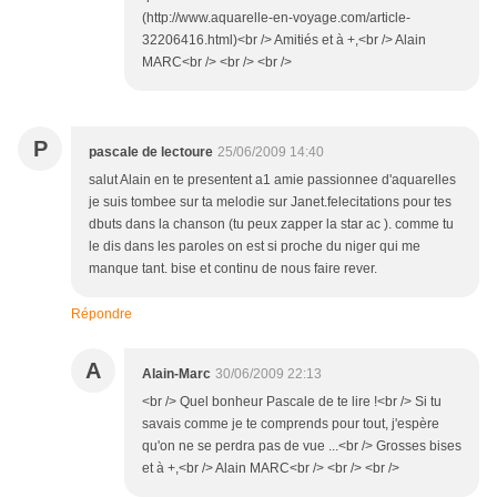
(http://www.aquarelle-en-voyage.com/article-
32206416.html)<br /> Amitiés et à +,<br /> Alain
MARC<br /> <br /> <br />
P
pascale de lectoure
25/06/2009 14:40
salut Alain en te presentent a1 amie passionnee d'aquarelles
je suis tombee sur ta melodie sur Janet.felecitations pour tes
dbuts dans la chanson (tu peux zapper la star ac ). comme tu
le dis dans les paroles on est si proche du niger qui me
manque tant. bise et continu de nous faire rever.
Répondre
A
Alain-Marc
30/06/2009 22:13
<br /> Quel bonheur Pascale de te lire !<br /> Si tu
savais comme je te comprends pour tout, j'espère
qu'on ne se perdra pas de vue ...<br /> Grosses bises
et à +,<br /> Alain MARC<br /> <br /> <br />