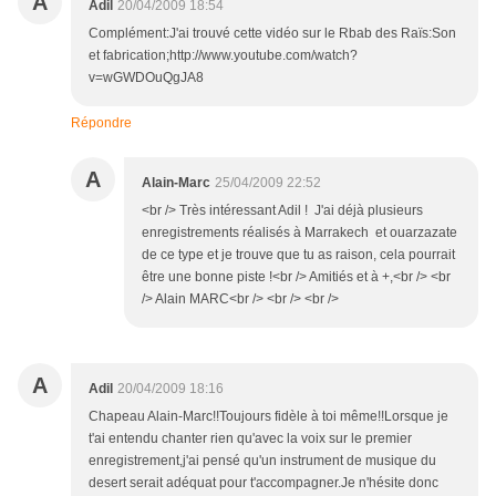
A
Adil
20/04/2009 18:54
Complément:J'ai trouvé cette vidéo sur le Rbab des Raïs:Son
et fabrication;http://www.youtube.com/watch?
v=wGWDOuQgJA8
Répondre
A
Alain-Marc
25/04/2009 22:52
<br /> Très intéressant Adil ! J'ai déjà plusieurs
enregistrements réalisés à Marrakech et ouarzazate
de ce type et je trouve que tu as raison, cela pourrait
être une bonne piste !<br /> Amitiés et à +,<br /> <br
/> Alain MARC<br /> <br /> <br />
A
Adil
20/04/2009 18:16
Chapeau Alain-Marc!!Toujours fidèle à toi même!!Lorsque je
t'ai entendu chanter rien qu'avec la voix sur le premier
enregistrement,j'ai pensé qu'un instrument de musique du
desert serait adéquat pour t'accompagner.Je n'hésite donc