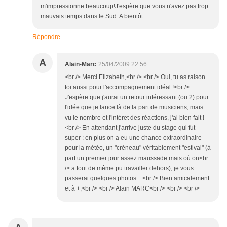
m'impressionne beaucoup!J'espère que vous n'avez pas trop
mauvais temps dans le Sud. A bientôt.
Répondre
A
Alain-Marc
25/04/2009 22:56
<br /> Merci Elizabeth,<br /> <br /> Oui, tu as raison
toi aussi pour l'accompagnement idéal !<br />
J'espère que j'aurai un retour intéressant (ou 2) pour
l'idée que je lance là de la part de musiciens, mais
vu le nombre et l'intéret des réactions, j'ai bien fait !
<br /> En attendant j'arrive juste du stage qui fut
super : en plus on a eu une chance extraordinaire
pour la météo, un "créneau" véritablement "estival" (à
part un premier jour assez maussade mais où on<br
/> a tout de même pu travailler dehors), je vous
passerai quelques photos ...<br /> Bien amicalement
et à +,<br /> <br /> Alain MARC<br /> <br /> <br />