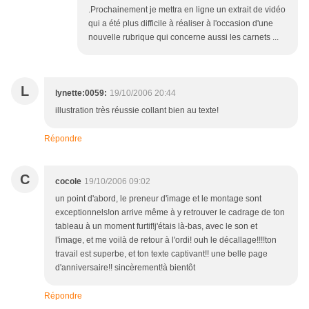
.Prochainement je mettra en ligne un extrait de vidéo
qui a été plus difficile à réaliser à l'occasion d'une
nouvelle rubrique qui concerne aussi les carnets ...
L
lynette:0059:
19/10/2006 20:44
illustration très réussie collant bien au texte!
Répondre
C
cocole
19/10/2006 09:02
un point d'abord, le preneur d'image et le montage sont
exceptionnels!on arrive même à y retrouver le cadrage de ton
tableau à un moment furtif!j'étais là-bas, avec le son et
l'image, et me voilà de retour à l'ordi! ouh le décallage!!!!ton
travail est superbe, et ton texte captivant!! une belle page
d'anniversaire!! sincèrement!à bientôt
Répondre