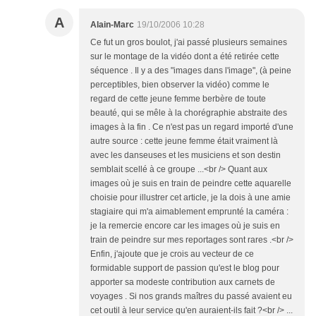
A
Alain-Marc
19/10/2006 10:28
Ce fut un gros boulot, j'ai passé plusieurs semaines
sur le montage de la vidéo dont a été retirée cette
séquence . Il y a des "images dans l'image", (à peine
perceptibles, bien observer la vidéo) comme le
regard de cette jeune femme berbère de toute
beauté, qui se mêle à la chorégraphie abstraite des
images à la fin . Ce n'est pas un regard importé d'une
autre source : cette jeune femme était vraiment là
avec les danseuses et les musiciens et son destin
semblait scellé à ce groupe ...<br /> Quant aux
images où je suis en train de peindre cette aquarelle
choisie pour illustrer cet article, je la dois à une amie
stagiaire qui m'a aimablement emprunté la caméra :
je la remercie encore car les images où je suis en
train de peindre sur mes reportages sont rares .<br />
Enfin, j'ajoute que je crois au vecteur de ce
formidable support de passion qu'est le blog pour
apporter sa modeste contribution aux carnets de
voyages . Si nos grands maîtres du passé avaient eu
cet outil à leur service qu'en auraient-ils fait ?<br /> ...