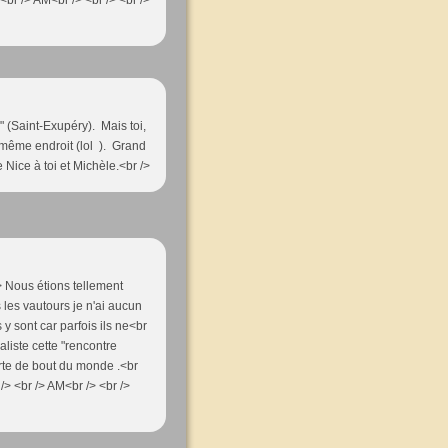
<br /> AM<br /> <br /> <br />
 (Saint-Exupéry). Mais toi,
même endroit (lol ). Grand
Nice à toi et Michèle.<br />
 /> Nous étions tellement
s les vautours je n'ai aucun
s y sont car parfois ils ne<br
éaliste cette "rencontre
rte de bout du monde .<br
/> <br /> AM<br /> <br />