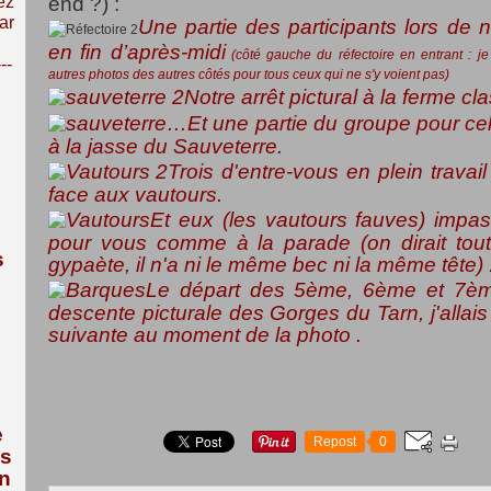
ez
end ?) :
ar
Une partie des participants lors de
en fin d’après-midi
(côté gauche du réfectoire en entrant : je
---
autres photos des autres côtés pour tous ceux qui ne s'y voient pas)
Notre arrêt pictural à la ferme cl
…Et une partie du groupe pour celu
à la jasse du Sauveterre.
Trois d'entre-vous en plein trava
face aux vautours.
Et eux (les vautours fauves) impas
pour vous comme à la parade (on dirait tout 
s
gypaète, il n'a ni le même bec ni la même tête) 
Le départ des 5ème, 6ème et 7èm
descente picturale des Gorges du Tarn, j'allai
suivante au moment de la photo .
e
Repost
0
us
n