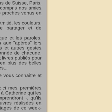
us de Suisse, Paris,
y compris nos amies
lus proches venus en
mitié, les couleurs,
de partager et de
que et les paroles,
s aux "apéros" lors
s et autres gestes
tionnée de chacune,
livres publiés pour
en plus des belles
s...
e vous connaître et
oici mes premières
 à Catherine qui les
prendront -, qu’ils
vres réalisées en
ortages de ce week-