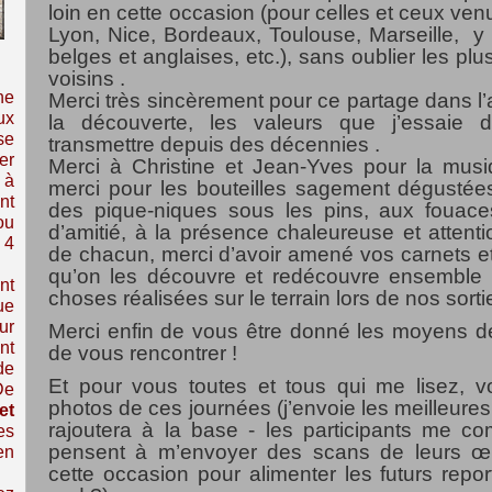
loin en cette occasion (pour celles et ceux ven
Lyon, Nice, Bordeaux, Toulouse, Marseille, 
belges et anglaises, etc.), sans oublier les p
voisins .
ne
Merci très sincèrement pour ce partage dans l’a
ux
la découverte, les valeurs que j’essaie 
se
transmettre depuis des décennies .
er
Merci à Christine et Jean-Yves pour la musi
 à
merci pour les bouteilles sagement dégustée
nt
des pique-niques sous les pins, aux fouace
ou
d’amitié, à la présence chaleureuse et atten
 4
de chacun, merci d’avoir amené vos carnets et 
qu’on les découvre et redécouvre ensemble 
nt
choses réalisées sur le terrain lors de nos sortie
ue
ur
Merci enfin de vous être donné les moyens d
nt
de vous rencontrer !
de
Et pour vous toutes et tous qui me lisez, v
De
photos de ces journées (j’envoie les meilleures
et
rajoutera à la base - les participants me com
es
pensent à m’envoyer des scans de leurs œu
en
cette occasion pour alimenter les futurs rep