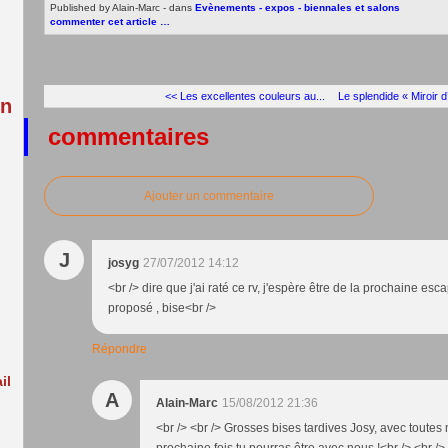
:
Published by Alain-Marc
-
dans
Evènements - expos - biennales et salons
commenter cet article
…
<< Les excellentes couleurs au...
Le splendide « Miroir d
in
commentaires
Ajouter un commentaire
J
josyg
27/07/2012 14:12
<br /> dire que j'ai raté ce rv, j'espère être de la prochaine es
proposé , bise<br />
Répondre
il
A
Alain-Marc
15/08/2012 21:36
<br /> <br /> Grosses bises tardives Josy, avec toutes 