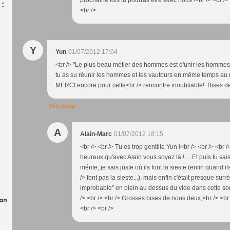
prochaine fois tu pourras être avec nous !<br /> <br /> 
:
<br />
Y
Yun
01/07/2012 17:04
<br /> "Le plus beau métier des hommes est d'unir les hommes"
tu as su réunir les hommes et les vautours en même temps au 
MERCI encore pour cette<br /> rencontre inoubliable! Bises de 
Répondre
A
Alain-Marc
01/07/2012 18:15
<br /> <br /> Tu es trop gentille Yun !<br /> <br /> <br
heureux qu'avec Alain vous soyez là ! ... Et puis tu sai
mérite, je sais juste où ils font la sieste (enfin quand il
/> font pas la sieste...), mais enfin c'était presque surr
improbable" en plein au dessus du vide dans cette so
/> <br /> <br /> Grosses bises de nous deux,<br /> <br 
<br /> <br />