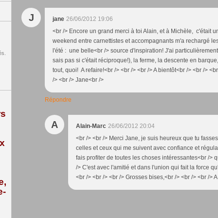
J
jane
26/06/2012 19:06
<br /> Encore un grand merci à toi Alain, et à Michèle, c'était 
weekend entre carnettistes et accompagnants m'a rechargé les 
l'été : une belle<br /> source d'inspiration! J'ai particulièremen
és.
sais pas si c'était réciproque!), la ferme, la descente en barque,
tout, quoi! A refaire!<br /> <br /> <br /> A bientôt<br /> <br /> <
/> <br /> Jane<br />
Répondre
rs
A
Alain-Marc
26/06/2012 20:04
<br /> <br /> Merci Jane, je suis heureux que tu fasse
ix
celles et ceux qui me suivent avec confiance et régular
fais profiter de toutes les choses intéressantes<br /> q
/> C'est avec l'amitié et dans l'union qui fait la force q
<br /> <br /> <br /> Grosses bises,<br /> <br /> <br /> A
e,
e-