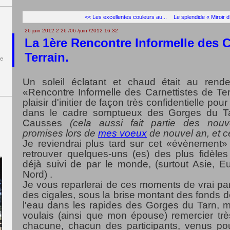
<< Les excellentes couleurs au...
Le splendide « Miroir d
26 juin 2012
2
26
/
06
/
juin
/
2012
16:32
La 1ère Rencontre Informelle des C
Terrain.
de
Un soleil éclatant et chaud était au rend
«Rencontre Informelle des Carnettistes de Terr
plaisir d'initier de façon très confidentielle pou
dans le cadre somptueux des Gorges du T
Causses
(cela aussi fait partie des nouv
promises lors de
mes voeux
de nouvel an, et ce 
Je reviendrai plus tard sur cet «évènement»
retrouver quelques-uns (es) des plus fidèle
déjà suivi de par le monde, (surtout Asie, E
Nord) .
Je vous reparlerai de ces moments de vrai pa
des cigales, sous la brise montant des fonds de
l'eau dans les rapides des Gorges du Tarn, m
voulais (ainsi que mon épouse) remercier tr
chacune, chacun des participants, venus pou