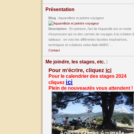
Présentation
Blog
: Aquarelliste et peintre voyageur
Description
: En peinture, l'art de l'aquarelle est un mode
d'expression qui va des carnets de voyages à la création 
tableaux : en voici les différentes facettes inspiratrices,
techniques et créatives selon Alain MARC ...
Contact
Me joindre, les stages, etc. :
Pour m'écrire, cliquez
ici
Pour le calendrier des stages 2024
ici
cliquez
Plein de nouveautés vous attendent !