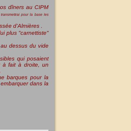
 nos dîners au CIPM
 transmettrai pour la base les
assée d’Almières .
i plus "carnettiste"
il au dessus du vide
sibles qui posaient
à fait à droite, un
.
e barques pour la
s embarquer dans la