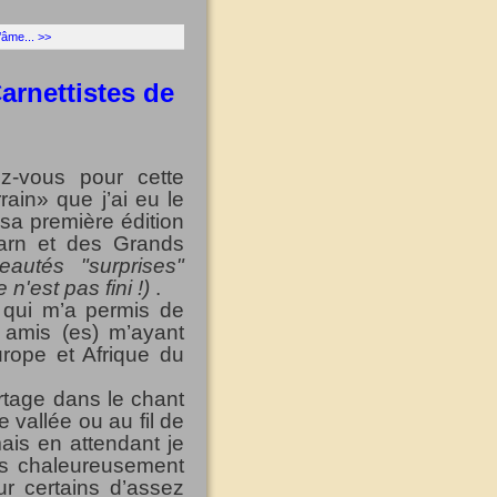
’âme... >>
arnettistes de
ez-vous pour cette
ain» que j’ai eu le
r sa première édition
arn et des Grands
eautés "surprises"
n'est pas fini !)
.
 qui m’a permis de
s amis (es) m’ayant
urope et Afrique du
rtage dans le chant
 vallée ou au fil de
ais en attendant je
ès chaleureusement
r certains d’assez