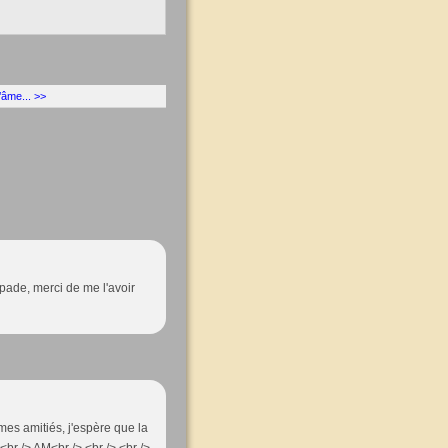
’âme... >>
capade, merci de me l'avoir
mes amitiés, j'espère que la