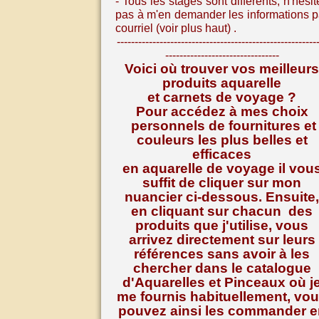
- Tous les stages sont différents, n
'hésit
pas à m'en demander les informations p
courriel (voir plus haut) .
--------------------------------------------------------
--------------------------------
Voici où trouver vos meilleurs
produits aquarelle
et carnets de voyage ?
Pour accédez à mes choix
personnels de fournitures et
couleurs les plus belles et
efficaces
en aquarelle de voyage il vou
suffit de cliquer sur mon
nuancier ci-dessous. Ensuite,
en cliquant sur chacun des
produits que j'utilise, vous
arrivez directement sur leurs
références
sans avoir à les
chercher dans le catalogue
d'Aquarelles et Pinceaux où j
me fournis habituellement, vo
pouvez ainsi les commander e