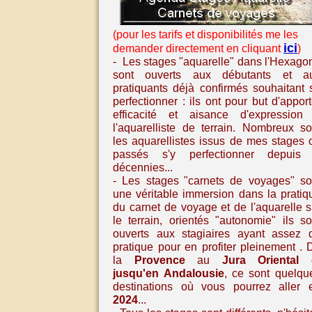
(pour les tarifs et disponibilités me les
ici
demander directement en cliquant
)
- Les stages "aquarelle" dans l'Hexago
sont ouverts aux débutants et a
pratiquants déjà confirmés souhaitant 
perfectionner : ils ont pour but d'apport
efficacité et aisance d'expression
l'aquarelliste de terrain. Nombreux so
les aquarellistes issus de mes stages 
passés s'y perfectionner depuis
décennies...
- Les stages
"carnets de voyages" so
une véritable immersion dans la pratiq
du carnet de voyage et de l'aquarelle
s
le terrain, orientés "autonomie" ils so
ouverts aux stagiaires ayant assez 
pratique pour en profiter pleinement
. 
la
Provence
au
Jura Oriental
jusqu'en
Andalousie
,
ce sont quelqu
destinations où vous pourrez aller 
2024
...