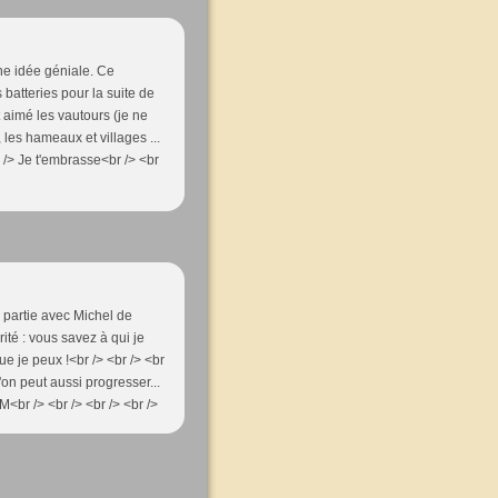
une idée géniale. Ce
batteries pour la suite de
t aimé les vautours (je ne
 les hameaux et villages ...
br /> Je t'embrasse<br /> <br
s partie avec Michel de
ité : vous savez à qui je
ue je peux !<br /> <br /> <br
u'on peut aussi progresser...
M<br /> <br /> <br /> <br />