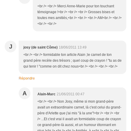
<br /> <br /> Merci Anne-Marie pour ton touchant
témoignage !<br /> <br /> <br /> Grosses bises et
toutes mes amitiés,<br /> <br /> <br /> AM<br /> <br />
<br /> <br />
J
josy (de saint Côme)
18/06/2011 13:49
<br /> <br /> formidable ton article Alain ;le carnet de ton
grand père recèle des trésors ; quel coup de crayon ! "tu as de
qui tenir ! "comme on dit chez nous<br /> <br /> <br /> <br />
Répondre
A
Alain-Marc
21/06/2011 00:47
<br /> <br /> Non Josy, même si mon grand-père
avait un extraordinaire carnet, là c'est celui du grand-
père d'Arlette que j'ai mis "à la une"!<br /> <br /> <br
/> ...Et c'est vrai il avait un formidable coup de crayon
ce grand-père-là aussi, et un humour étonnant en
plus !<br /> <br /> <br /> Amitiés, à +<br /> <br /> <br