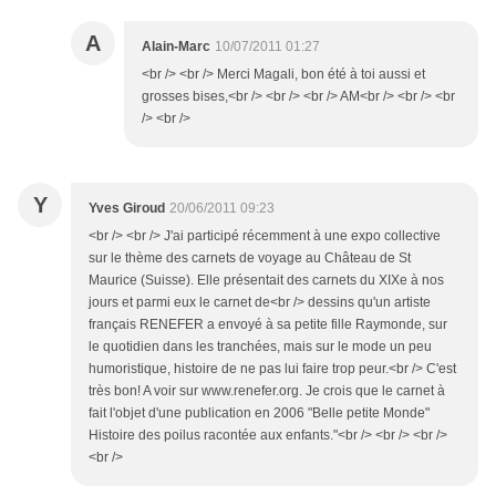
A
Alain-Marc
10/07/2011 01:27
<br /> <br /> Merci Magali, bon été à toi aussi et
grosses bises,<br /> <br /> <br /> AM<br /> <br /> <br
/> <br />
Y
Yves Giroud
20/06/2011 09:23
<br /> <br /> J'ai participé récemment à une expo collective
sur le thème des carnets de voyage au Château de St
Maurice (Suisse). Elle présentait des carnets du XIXe à nos
jours et parmi eux le carnet de<br /> dessins qu'un artiste
français RENEFER a envoyé à sa petite fille Raymonde, sur
le quotidien dans les tranchées, mais sur le mode un peu
humoristique, histoire de ne pas lui faire trop peur.<br /> C'est
très bon! A voir sur www.renefer.org. Je crois que le carnet à
fait l'objet d'une publication en 2006 "Belle petite Monde"
Histoire des poilus racontée aux enfants."<br /> <br /> <br />
<br />