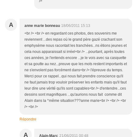
/>
A
anne marie bonneau
18/06/2011 15:13
<br /> <br /> en regardant ces photos, des souvenirs me
reviennent ...des repas où le grand père gazé crachant son
emphysème nous racontait les tranchées...ns étions jeunes et
cela nous apparaissait si irréel<br /> ...pourtant, après toutes
ces années, je l'entends encore ...je le vois avec sa casquette
et sa goutte au nez...preuve que les mots restent importants et
ne s'envolent pas forcément dans<br /> l'épreuve du temps.
Merci pour ce rappel...qui nous fait prendre conscience qu'il
ne faut jamais trop vouloir préserver les enfants mais qu'il faut
leur dire une vérité qu'ils sont capables<br /> d'entendre...ces
dessins sont magnifiques ...qu'aurions nous fait comme dit
Alain dans la ^même situation???anne marie<br /> <br /> <br
/> <br />
Répondre
A
Alain-Marc
21/06/2011 00:48