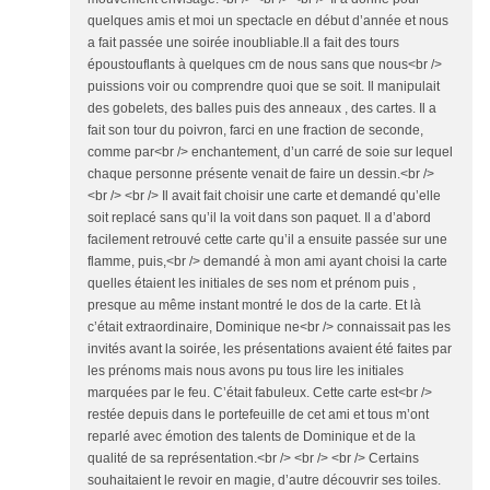
quelques amis et moi un spectacle en début d’année et nous
a fait passée une soirée inoubliable.Il a fait des tours
époustouflants à quelques cm de nous sans que nous<br />
puissions voir ou comprendre quoi que se soit. Il manipulait
des gobelets, des balles puis des anneaux , des cartes. Il a
fait son tour du poivron, farci en une fraction de seconde,
comme par<br /> enchantement, d’un carré de soie sur lequel
chaque personne présente venait de faire un dessin.<br />
<br /> <br /> Il avait fait choisir une carte et demandé qu’elle
soit replacé sans qu’il la voit dans son paquet. Il a d’abord
facilement retrouvé cette carte qu’il a ensuite passée sur une
flamme, puis,<br /> demandé à mon ami ayant choisi la carte
quelles étaient les initiales de ses nom et prénom puis ,
presque au même instant montré le dos de la carte. Et là
c’était extraordinaire, Dominique ne<br /> connaissait pas les
invités avant la soirée, les présentations avaient été faites par
les prénoms mais nous avons pu tous lire les initiales
marquées par le feu. C’était fabuleux. Cette carte est<br />
restée depuis dans le portefeuille de cet ami et tous m’ont
reparlé avec émotion des talents de Dominique et de la
qualité de sa représentation.<br /> <br /> <br /> Certains
souhaitaient le revoir en magie, d’autre découvrir ses toiles.