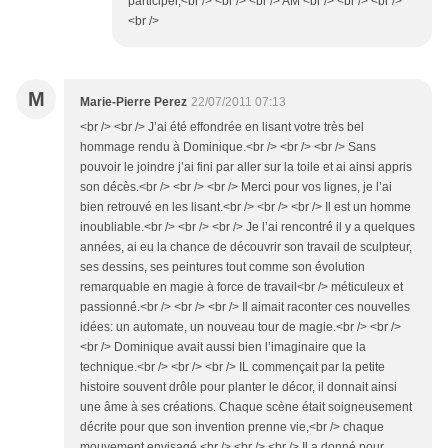
participer,<br /> <br /> <br /> AM <br /> <br /> <br />
<br />
M
Marie-Pierre Perez
22/07/2011 07:13
<br /> <br /> J’ai été effondrée en lisant votre très bel
hommage rendu à Dominique.<br /> <br /> <br /> Sans
pouvoir le joindre j’ai fini par aller sur la toile et ai ainsi appris
son décès.<br /> <br /> <br /> Merci pour vos lignes, je l’ai
bien retrouvé en les lisant.<br /> <br /> <br /> Il est un homme
inoubliable.<br /> <br /> <br /> Je l’ai rencontré il y a quelques
années, ai eu la chance de découvrir son travail de sculpteur,
ses dessins, ses peintures tout comme son évolution
remarquable en magie à force de travail<br /> méticuleux et
passionné.<br /> <br /> <br /> Il aimait raconter ces nouvelles
idées: un automate, un nouveau tour de magie.<br /> <br />
<br /> Dominique avait aussi bien l’imaginaire que la
technique.<br /> <br /> <br /> IL commençait par la petite
histoire souvent drôle pour planter le décor, il donnait ainsi
une âme à ses créations. Chaque scène était soigneusement
décrite pour que son invention prenne vie,<br /> chaque
mouvement envisagé.<br /> <br /> <br /> Il a donné pour