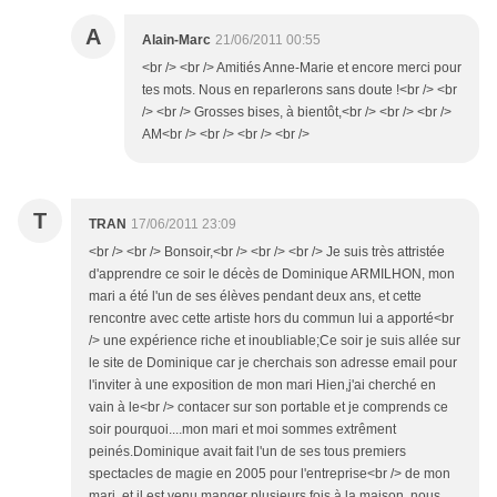
A
Alain-Marc
21/06/2011 00:55
<br /> <br /> Amitiés Anne-Marie et encore merci pour
tes mots. Nous en reparlerons sans doute !<br /> <br
/> <br /> Grosses bises, à bientôt,<br /> <br /> <br />
AM<br /> <br /> <br /> <br />
T
TRAN
17/06/2011 23:09
<br /> <br /> Bonsoir,<br /> <br /> <br /> Je suis très attristée
d'apprendre ce soir le décès de Dominique ARMILHON, mon
mari a été l'un de ses élèves pendant deux ans, et cette
rencontre avec cette artiste hors du commun lui a apporté<br
/> une expérience riche et inoubliable;Ce soir je suis allée sur
le site de Dominique car je cherchais son adresse email pour
l'inviter à une exposition de mon mari Hien,j'ai cherché en
vain à le<br /> contacer sur son portable et je comprends ce
soir pourquoi....mon mari et moi sommes extrêment
peinés.Dominique avait fait l'un de ses tous premiers
spectacles de magie en 2005 pour l'entreprise<br /> de mon
mari, et il est venu manger plusieurs fois à la maison, nous