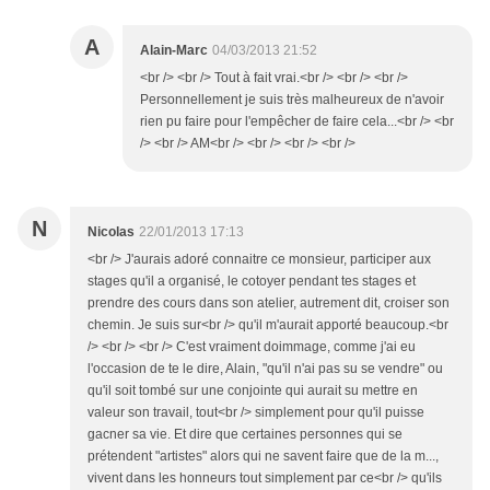
A
Alain-Marc
04/03/2013 21:52
<br /> <br /> Tout à fait vrai.<br /> <br /> <br />
Personnellement je suis très malheureux de n'avoir
rien pu faire pour l'empêcher de faire cela...<br /> <br
/> <br /> AM<br /> <br /> <br /> <br />
N
Nicolas
22/01/2013 17:13
<br /> J'aurais adoré connaitre ce monsieur, participer aux
stages qu'il a organisé, le cotoyer pendant tes stages et
prendre des cours dans son atelier, autrement dit, croiser son
chemin. Je suis sur<br /> qu'il m'aurait apporté beaucoup.<br
/> <br /> <br /> C'est vraiment doimmage, comme j'ai eu
l'occasion de te le dire, Alain, "qu'il n'ai pas su se vendre" ou
qu'il soit tombé sur une conjointe qui aurait su mettre en
valeur son travail, tout<br /> simplement pour qu'il puisse
gacner sa vie. Et dire que certaines personnes qui se
prétendent "artistes" alors qui ne savent faire que de la m...,
vivent dans les honneurs tout simplement par ce<br /> qu'ils