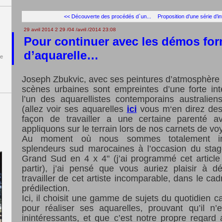
<< Découverte des procédés d`un...
Proposition d’une série d’i
29 avril 2014
2
29
/
04
/
avril
/
2014
23:08
Pour continuer avec les démos for
d’aquarelle…
de
Joseph Zbukvic, avec ses peintures d’atmosphère où
scènes urbaines sont empreintes d’une forte inte
l’un des aquarellistes contemporains australien
(allez voir ses aquarelles
ici
vous m‘en direz des 
façon de travailler a une certaine parenté 
appliquons sur le terrain lors de nos carnets de vo
Au moment où nous sommes totalement i
splendeurs sud marocaines à l’occasion du stag
Grand Sud en 4 x 4" (j’ai programmé cet articl
partir), j’ai pensé que vous auriez plaisir à d
travailler de cet artiste incomparable, dans le c
prédilection.
Ici, il choisit une gamme de sujets du quotidien
pour réaliser ses aquarelles, prouvant qu’il n’
inintéressants, et que c’est notre propre regard 