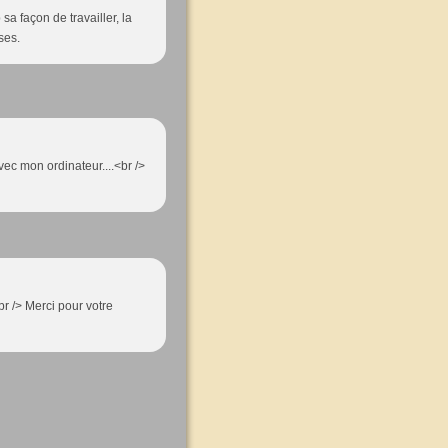
a façon de travailler, la
ses.
vec mon ordinateur....<br />
<br /> Merci pour votre