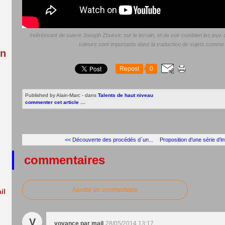
:
Intéréssant de suivre Joseph Zbukvic sur le terrain, et de voir combien les jeux
valeurs sont importants dans la traduction de sujets comme l
in
Repost
0
Published by Alain-Marc
-
dans
Talents de haut niveau
commenter cet article
…
<< Découverte des procédés d`un...
Proposition d’une série d’i
commentaires
Ajouter un commentaire
il
V
voyance par mail
28/05/2014 13:17