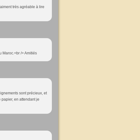
raiment très agréable à lire
au Maroc.<br /> Amitiés
eignements sont précieux, et
e papier, en attendant je