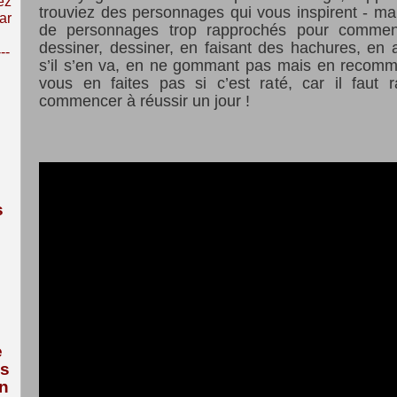
ez
trouviez des personnages qui vous inspirent - mai
ar
de personnages trop rapprochés pour commenc
dessiner, dessiner, en faisant des hachures, en 
---
s’il s’en va, en ne gommant pas mais en recomm
vous en faites pas si c’est raté, car il faut 
commencer à réussir un jour !
s
e
us
n