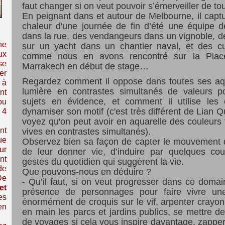
faut changer si on veut pouvoir s’émerveiller de tou
En peignant dans et autour de Melbourne, il captur
chaleur d'une journée de fin d’été une équipe de
dans la rue, des vendangeurs dans un vignoble, des
ne
sur un yacht dans un chantier naval, et des cui
ux
comme nous en avons rencontré sur la Pla
se
Marrakech en début de stage…
er
Regardez comment il oppose dans toutes ses aqu
 à
lumière en contrastes simultanés de valeurs p
nt
sujets en évidence
,
et comment il utilise les 
ou
dynamiser son motif
(c'est très différent de
Lian Q
 4
voyez qu'on peut avoir en aquarelle des couleurs
nt
vives en contrastes simultanés)
.
ue
Observez bien sa façon de capter le mouvement 
ur
de leur donner vie, d’induire par quelques co
nt
gestes du quotidien qui suggèrent la vie.
de
Que pouvons-nous en déduire ?
De
- Qu’il faut, si on veut progresser dans ce domai
et
présence de personnages pour faire vivre une 
es
énormément de croquis sur le vif, arpenter crayon
en
en main les parcs et jardins publics, se mettre de
de voyages si cela vous inspire davantage, zappe