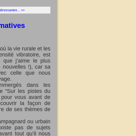
ntéressantes... >>
matives
 la vie rurale et les
nsité vibratoire, est
s que j’aime le plus
nouvelles !), car sa
avec celle que nous
yage.
mmergés dans les
e "Sur les pistes du
e pour vous avant de
écouvrir la façon de
adre de ses thèmes de
 campagnard ou urbain
existe pas de sujets
avant tout qu’il nous