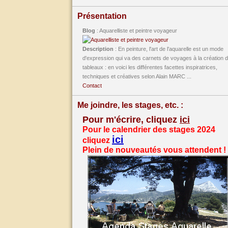
Présentation
Blog
: Aquarelliste et peintre voyageur
Description
: En peinture, l'art de l'aquarelle est un mode
d'expression qui va des carnets de voyages à la création 
tableaux : en voici les différentes facettes inspiratrices,
techniques et créatives selon Alain MARC ...
Contact
Me joindre, les stages, etc. :
Pour m'écrire, cliquez
ici
Pour le calendrier des stages 2024
ici
cliquez
Plein de nouveautés vous attendent !