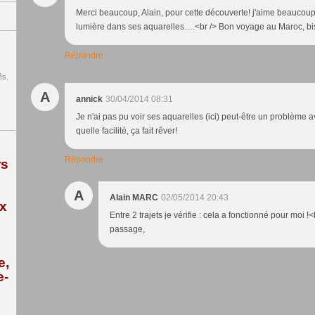
Merci beaucoup, Alain, pour cette découverte! j'aime beaucoup s
lumière dans ses aquarelles….<br /> Bon voyage au Maroc, bi
Répondre
és.
A
annick
30/04/2014 08:31
Je n'ai pas pu voir ses aquarelles (ici) peut-être un problème a
quelle facilité, ça fait rêver!
Répondre
rs
A
Alain MARC
02/05/2014 20:43
ix
Entre 2 trajets je vérifie : cela a fonctionné pour moi !
passage,
e,
e-