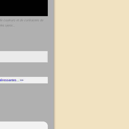
 de couleurs et de contrastes de
es siens...
ntéressantes... >>