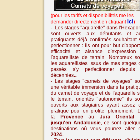
(pour les tarifs et disponibilités me les
ici
demander directement en cliquant
)
- Les stages "aquarelle" dans l'Hexago
sont ouverts aux débutants et a
pratiquants déjà confirmés souhaitant 
perfectionner : ils ont pour but d'apport
efficacité et aisance d'expression
l'aquarelliste de terrain. Nombreux so
les aquarellistes issus de mes stages 
passés s'y perfectionner depuis
décennies...
- Les stages
"carnets de voyages" so
une véritable immersion dans la pratiq
du carnet de voyage et de l'aquarelle
s
le terrain, orientés "autonomie" ils so
ouverts aux stagiaires ayant assez 
pratique pour en profiter pleinement
. 
la
Provence
au
Jura Oriental
jusqu'en
Andalousie
,
ce sont quelqu
destinations où vous pourrez aller 
2024
...