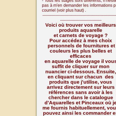
- Tous les stages sont différents, n
'hésit
pas à m'en demander les informations p
courriel (voir plus haut) .
--------------------------------------------------------
--------------------------------
Voici où trouver vos meilleurs
produits aquarelle
et carnets de voyage ?
Pour accédez à mes choix
personnels de fournitures et
couleurs les plus belles et
efficaces
en aquarelle de voyage il vou
suffit de cliquer sur mon
nuancier ci-dessous. Ensuite,
en cliquant sur chacun des
produits que j'utilise, vous
arrivez directement sur leurs
références
sans avoir à les
chercher dans le catalogue
d'Aquarelles et Pinceaux où j
me fournis habituellement, vo
pouvez ainsi les commander e