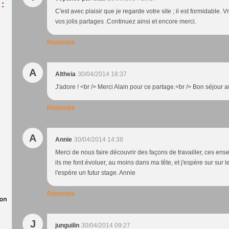
:
C'est avec plaisir que je regarde votre site ; il est formidable. V
vos jolis partages .Continuez ainsi et encore merci.
Répondre
A
Altheia
30/04/2014 18:37
J'adore ! <br /> Merci Alain pour ce partage.<br /> Bon séjour 
Répondre
A
Annie
30/04/2014 14:38
Merci de nous faire découvrir des façons de travailler, ces ens
ils me font évoluer, au moins dans ma tête, et j'espère sur sur l
l'espère un futur stage. Annie
Répondre
J
junguilin
30/04/2014 09:27