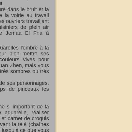
t.
e dans le bruit et la
 la voirie au travail
 ouvriers travaillant
siniers de plein air
ce Jemaa El Fna à
arelles l'ombre à la
our bien mettre ses
couleurs vives pour
uan Zhen, mais
vous
 très sombres ou très
de ses personnages,
ups de pinceaux les
ne si important de la
aquarelle, réaliser
 et carnet de croquis
vant la télé (chaînes
r jusqu’à ce que vous