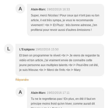
A
Alain-Marc
19/02/2016 16:33
Super, merci Nicolas ! Pour ceux qui n'ont pas vu ton
article, il est très sympa, je vous le recommande
vivement ! <br /> Et Pluzz : très bonne adresse, j'en
profiterai pour revoir aussi d'autres émissions !
L
L'Espigaou
19/02/2016 15:50
Et bien on programmer le réveil.<br /> Je viens de regarder ta
vidéo et ton article, j'ai vraiment envie de connaitre cette
jeune personne aux multiples talents.<br /> Peut-être cet été,
je suis frileuse.<br /> Merci de l'info.<br /> Mary
Répondre
A
Alain-Marc
19/02/2016 17:11
Tu ne le regretteras pas ! En plus, en été il faut en
principe moins froid qu'en hiver, comme aurait dit