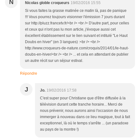
N
Nicolas globle croqueurs
19/02/2016 15:55
Si vous faites la grasse matinée ce matin là, pas de panique
!!! Vous pourrez toujours visionner l'émission 7 jours durant
sur http://pluzz.francetv.fr/<br /> <br /> D'autre part, pour celles
et ceux qui n'ont pas lu mon article, j'évoque aussi cet
éxcellent établissement sur le lien suivant et intitulé "Le Haut
Doubs en hiver" (en 3 langues) :<br /> <br />
http://www.croqueurs-de-nature.com/croquis/2014/01/le-haut-
doubs-en-hiver/<br /> <br /> ... et cela en attendant de publier
un autre récit sur un séjour estival.
Répondre
J
Jo.
19/02/2016 17:58
C'est super pour Christiane que d'être diffusée à la
télévision durant cette tranche horaire... Merci de
nous prévenir, nous aurons ainsi l'occasion de nous
immerger à nouveau dans ce lieu magique, tout à fait
exceptionnel, là où le temps s'arrête ... (un paradoxe
au pays de la montre !)