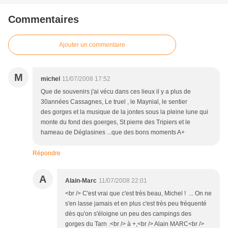
Commentaires
Ajouter un commentaire
M
michel
11/07/2008 17:52
Que de souvenirs j'ai vécu dans ces lieux il y a plus de
30années Cassagnes, Le truel , le Maynial, le sentier
des gorges et la musique de la jontes sous la pleine lune qui
monte du fond des goerges, St pierre des Tripiers et le
hameau de Déglasines ...que des bons moments A+
Répondre
A
Alain-Marc
11/07/2008 22:01
<br /> C'est vrai que c'est très beau, Michel ! ... On ne
s'en lasse jamais et en plus c'est très peu fréquenté
dès qu'on s'éloigne un peu des campings des
gorges du Tarn .<br /> à +,<br /> Alain MARC<br />