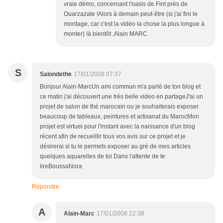
vraie démo, concernant l'oasis de Fint près de
Ouarzazate !Alors à demain peut-être (si j'ai fini le
montage, car c'est la vidéo la chose la plus longue à
monter) !à bientôt ,Alain MARC
S
Salondethe
17/01/2008 07:37
Bonjour Alain-MarcUn ami commun m'a parlé de ton blog et
ce matin j'ai découvert une très belle video en partageJ'ai un
projet de salon de thé marocain ou je souhaiterais exposer
beaucoup de tableaux, peintures et artisanat du MarocMon
projet est virtuel pour l'instant avec la naissance d'un blog
récent afin de recueillir tous vos avis sur ce projet et je
désirerai si tu le permets exposer au gré de mes articles
quelques aquarelles de toi Dans l'attente de te
lireBoussaNora
Répondre
A
Alain-Marc
17/01/2008 22:38