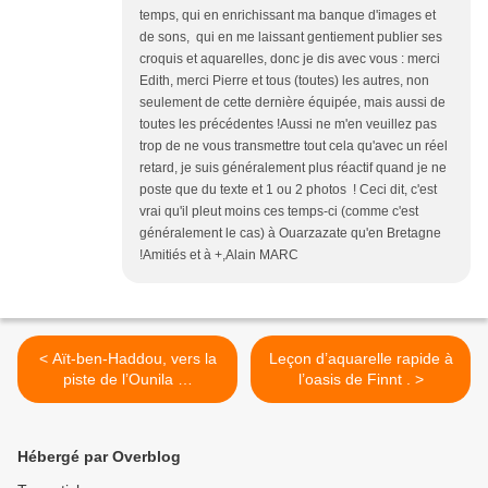
temps, qui en enrichissant ma banque d'images et
de sons, qui en me laissant gentiement publier ses
croquis et aquarelles, donc je dis avec vous : merci
Edith, merci Pierre et tous (toutes) les autres, non
seulement de cette dernière équipée, mais aussi de
toutes les précédentes !Aussi ne m'en veuillez pas
trop de ne vous transmettre tout cela qu'avec un réel
retard, je suis généralement plus réactif quand je ne
poste que du texte et 1 ou 2 photos ! Ceci dit, c'est
vrai qu'il pleut moins ces temps-ci (comme c'est
généralement le cas) à Ouarzazate qu'en Bretagne
!Amitiés et à +,Alain MARC
< Aït-ben-Haddou, vers la
Leçon d’aquarelle rapide à
piste de l’Ounila …
l’oasis de Finnt . >
Hébergé par Overblog