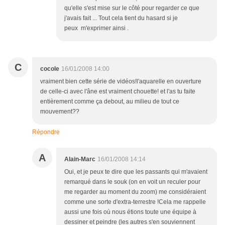
qu'elle s'est mise sur le côté pour regarder ce que
j'avais fait ... Tout cela tient du hasard si je
peux m'exprimer ainsi .
C
cocole
16/01/2008 14:00
vraiment bien cette série de vidéos!l'aquarelle en ouverture
de celle-ci avec l'âne est vraiment chouette! et l'as tu faite
entièrement comme ça debout, au milieu de tout ce
mouvement??
Répondre
A
Alain-Marc
16/01/2008 14:14
Oui, et je peux te dire que les passants qui m'avaient
remarqué dans le souk (on en voit un reculer pour
me regarder au moment du zoom) me considéraient
comme une sorte d'extra-terrestre !Cela me rappelle
aussi une fois où nous étions toute une équipe à
dessiner et peindre (les autres s'en souviennent