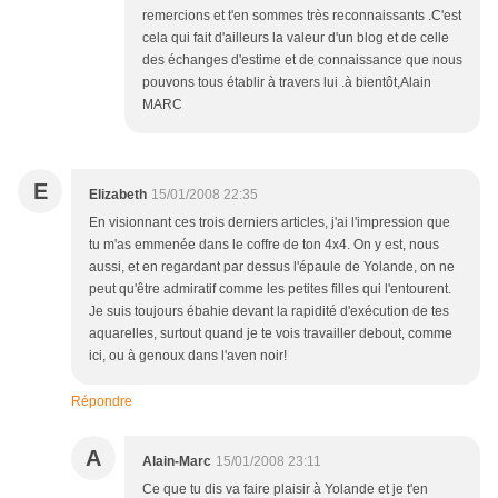
remercions et t'en sommes très reconnaissants .C'est
cela qui fait d'ailleurs la valeur d'un blog et de celle
des échanges d'estime et de connaissance que nous
pouvons tous établir à travers lui .à bientôt,Alain
MARC
E
Elizabeth
15/01/2008 22:35
En visionnant ces trois derniers articles, j'ai l'impression que
tu m'as emmenée dans le coffre de ton 4x4. On y est, nous
aussi, et en regardant par dessus l'épaule de Yolande, on ne
peut qu'être admiratif comme les petites filles qui l'entourent.
Je suis toujours ébahie devant la rapidité d'exécution de tes
aquarelles, surtout quand je te vois travailler debout, comme
ici, ou à genoux dans l'aven noir!
Répondre
A
Alain-Marc
15/01/2008 23:11
Ce que tu dis va faire plaisir à Yolande et je t'en