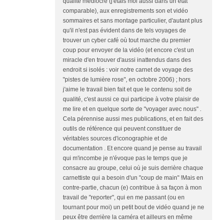
qualité médiocre (j'étais moi aussi dans un état
comparable), aux enregistrements son et vidéo
sommaires et sans montage particulier, d'autant plus
qu'il n'est pas évident dans de tels voyages de
trouver un cyber café où tout marche du premier
coup pour envoyer de la vidéo (et encore c'est un
miracle d'en trouver d'aussi inattendus dans des
endroit si isolés : voir notre carnet de voyage des
"pistes de lumière rose", en octobre 2006) ; hors
j'aime le travail bien fait et que le contenu soit de
qualité, c'est aussi ce qui participe à votre plaisir de
me lire et en quelque sorte de "voyager avec nous" .
Cela pérennise aussi mes publications, et en fait des
outils de référence qui peuvent constituer de
véritables sources d'iconographie et de
documentation . Et encore quand je pense au travail
qui m'incombe je n'évoque pas le temps que je
consacre au groupe, celui où je suis derrière chaque
carnettiste qui a besoin d'un "coup de main" !Mais en
contre-partie, chacun (e) contribue à sa façon à mon
travail de "reporter", qui en me passant (ou en
tournant pour moi) un petit bout de vidéo quand je ne
peux être derrière la caméra et ailleurs en même