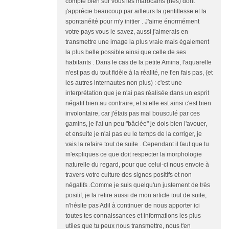
compte bien sur vous les marocains (nes) dont
j'apprécie beaucoup par ailleurs la gentillesse et la
spontanéité pour m'y initier . J'aime énormément
votre pays vous le savez, aussi j'aimerais en
transmettre une image la plus vraie mais également
la plus belle possible ainsi que celle de ses
habitants . Dans le cas de la petite Amina, l'aquarelle
n'est pas du tout fidèle à la réalité, ne t'en fais pas, (et
les autres internautes non plus) : c'est une
interprétation que je n'ai pas réalisée dans un esprit
négatif bien au contraire, et si elle est ainsi c'est bien
involontaire, car j'étais pas mal bousculé par ces
gamins, je l'ai un peu "bâclée" je dois bien l'avouer,
et ensuite je n'ai pas eu le temps de la corriger, je
vais la refaire tout de suite . Cependant il faut que tu
m'expliques ce que doit respecter la morphologie
naturelle du regard, pour que celui-ci nous envoie à
travers votre culture des signes positifs et non
négatifs .Comme je suis quelqu'un justement de très
positif, je la retire aussi de mon article tout de suite,
n'hésite pas Adil à continuer de nous apporter ici
toutes tes connaissances et informations les plus
utiles que tu peux nous transmettre, nous t'en