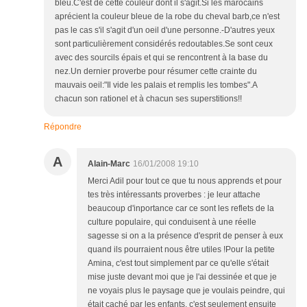
bleu.C'est de cette couleur dont il s'agit.Si les marocains
aprécient la couleur bleue de la robe du cheval barb,ce n'est
pas le cas s'il s'agit d'un oeil d'une personne.-D'autres yeux
sont particulièrement considérés redoutables.Se sont ceux
avec des sourcils épais et qui se rencontrent à la base du
nez.Un dernier proverbe pour résumer cette crainte du
mauvais oeil:"Il vide les palais et remplis les tombes".A
chacun son rationel et à chacun ses superstitions!!
Répondre
A
Alain-Marc
16/01/2008 19:10
Merci Adil pour tout ce que tu nous apprends et pour
tes très intéressants proverbes : je leur attache
beaucoup d'inportance car ce sont les reflets de la
culture populaire, qui conduisent à une réelle
sagesse si on a la présence d'esprit de penser à eux
quand ils pourraient nous être utiles !Pour la petite
Amina, c'est tout simplement par ce qu'elle s'était
mise juste devant moi que je l'ai dessinée et que je
ne voyais plus le paysage que je voulais peindre, qui
était caché par les enfants, c'est seulement ensuite