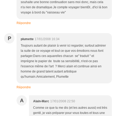
souhaite une bonne continuation sans moi donc, mais cela
n'a rien de dramatique.Je compte voyager bientôt...d'ici là bon
voyage à bord du "vaisseau vie"
Répondre
P
plumette
17/01/2008 16:34
Toujours autant de plaisir à venir ici regarder, surtout admirer
la suite de ce voyage et tout ce que vos émotions nous font
partager.Dans ces aquarelles chacun se" traduit " et
imprègne le papier de toute sa sensibilité, n'est-ce pas
l'essence même de l'art ? Merci alain et continue ainsi en
homme de grand talent autant artistique
qu'humain.Amicalement, Plumette
Répondre
A
Alain-Marc
17/01/2008 22:50
Comme ce que tu me dis (et les autres aussi) est très
gentil, je vais préparer pour vous toutes et tous une