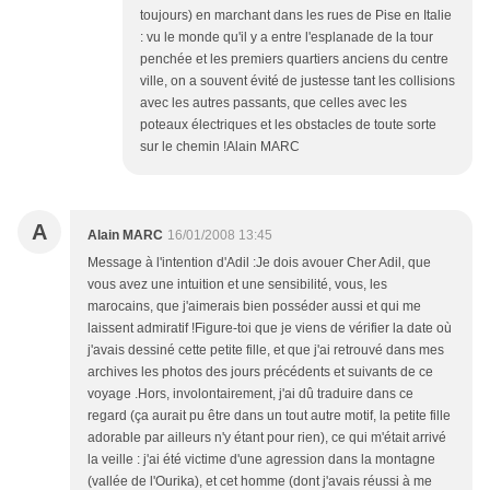
toujours) en marchant dans les rues de Pise en Italie
: vu le monde qu'il y a entre l'esplanade de la tour
penchée et les premiers quartiers anciens du centre
ville, on a souvent évité de justesse tant les collisions
avec les autres passants, que celles avec les
poteaux électriques et les obstacles de toute sorte
sur le chemin !Alain MARC
A
Alain MARC
16/01/2008 13:45
Message à l'intention d'Adil :Je dois avouer Cher Adil, que
vous avez une intuition et une sensibilité, vous, les
marocains, que j'aimerais bien posséder aussi et qui me
laissent admiratif !Figure-toi que je viens de vérifier la date où
j'avais dessiné cette petite fille, et que j'ai retrouvé dans mes
archives les photos des jours précédents et suivants de ce
voyage .Hors, involontairement, j'ai dû traduire dans ce
regard (ça aurait pu être dans un tout autre motif, la petite fille
adorable par ailleurs n'y étant pour rien), ce qui m'était arrivé
la veille : j'ai été victime d'une agression dans la montagne
(vallée de l'Ourika), et cet homme (dont j'avais réussi à me