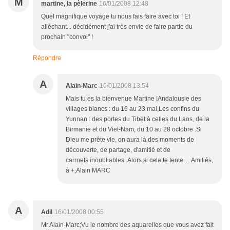
M
martine, la pèlerine
16/01/2008 12:48
Quel magnifique voyage tu nous fais faire avec toi ! Et
alléchant... décidément j'ai très envie de faire partie du
prochain "convoi" !
Répondre
A
Alain-Marc
16/01/2008 13:54
Mais tu es la bienvenue Martine !Andalousie des
villages blancs : du 16 au 23 mai,Les confins du
Yunnan : des portes du Tibet à celles du Laos, de la
Birmanie et du Viet-Nam, du 10 au 28 octobre .Si
Dieu me prête vie, on aura là des moments de
découverte, de partage, d'amitié et de
carrnets inoubliables .Alors si cela te tente ... Amitiés,
à +,Alain MARC
A
Adil
16/01/2008 00:55
Mr Alain-Marc;Vu le nombre des aquarelles que vous avez fait