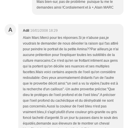
Mais bien-sur, pas de problème puisque tu me le
demandes ainsi !Cordialement et à +,Alain MARC
A
Adil
16/01/2008 18:29
Alain Marc:Merci pour tes réponses.Si je n'abuse pas,je
voudrais te demander de nous dévoiler la raison qui t'as attiré
pour peindre le portrait de la petite Amina??Par ailleurs,je n'ai
aucune prétention pour t'expliquer toutes les subtilités de la
culture marocains.Ce n'est qu'en se frottant intiment aux gens
qui la portent qu'on décèle ses nuances et ses multiples
facettes.Mais voici certains aspects de l'oeil qu'on considère
redoutable:-Des yeux anormalement distants l'un de l'autre
que le proverbe décrit ainsi:"un oeil a vu la vipère,l'autre est à
la recherche d'un caillous".-Un autre proverbe précise:"Que
dieu te protèges de l'oeil profond et de l'oeil bleu".A préciser
que l'oeil profond du cachéctique et du déshydraté ne sont
pas concernés.Aussi la couleur de l'oeil bleu n'est pas
vraiment bleu,il s'agit plutôt d'une couleur gris-granite ou gris
foncé tacheté d'argenté.Si un jour tu passes dans le souk des
équidés,demande aux éleveurx de te montrer un cheval