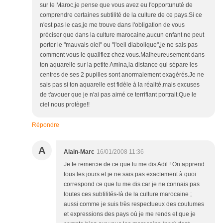
sur le Maroc,je pense que vous avez eu l'opportunuté de
comprendre certaines subtilité de la culture de ce pays.Si ce
n'est pas le cas,je me trouve dans l'obligation de vous
préciser que dans la culture marocaine,aucun enfant ne peut
porter le "mauvais oiel" ou "l'oeil diabolique",je ne sais pas
comment vous le qualifiez chez vous.Malheureusement dans
ton aquarelle sur la petite Amina,la distance qui sépare les
centres de ses 2 pupilles sont anormalement exagérés.Je ne
sais pas si ton aquarelle est fidèle à la réalité,mais excuses
de t'avouer que je n'ai pas aimé ce terrifiant portrait.Que le
ciel nous protège!!
Répondre
A
Alain-Marc
16/01/2008 11:36
Je te remercie de ce que tu me dis Adil ! On apprend
tous les jours et je ne sais pas exactement à quoi
correspond ce que tu me dis car je ne connais pas
toutes ces subtilités-là de la culture marocaine ;
aussi comme je suis très respectueux des coutumes
et expressions des pays où je me rends et que je