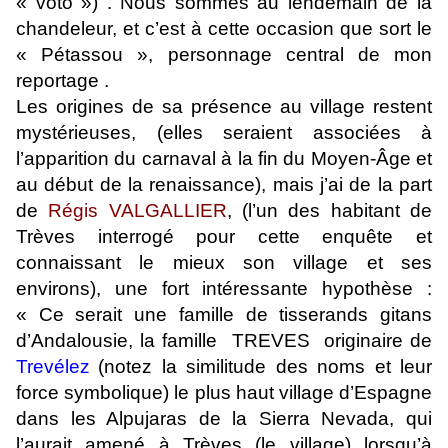
« voto ») . Nous sommes au lendemain de la
chandeleur, et c’est à cette occasion que sort le
« Pétassou », personnage central de mon
reportage .
Les origines de sa présence au village restent
mystérieuses, (elles seraient associées à
l’apparition du carnaval à la fin du Moyen-Âge et
au début de la renaissance), mais j’ai de la part
de
Régis VALGALLIER
, (l’un des habitant de
Trèves interrogé pour cette enquête et
connaissant le mieux son village et ses
environs), une fort intéressante hypothèse :
« Ce serait une famille de tisserands gitans
d’Andalousie, la famille TREVES originaire de
Trevélez
(notez la similitude des noms et leur
force symbolique) le plus haut village d’Espagne
dans les Alpujaras de la Sierra Nevada, qui
l’aurait amené à Trèves (le village) lorsqu’à