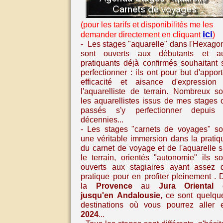
(pour les tarifs et disponibilités me les
ici
demander directement en cliquant
)
- Les stages "aquarelle" dans l'Hexago
sont ouverts aux débutants et a
pratiquants déjà confirmés souhaitant 
perfectionner : ils ont pour but d'apport
efficacité et aisance d'expression
l'aquarelliste de terrain. Nombreux so
les aquarellistes issus de mes stages 
passés s'y perfectionner depuis
décennies...
- Les stages
"carnets de voyages" so
une véritable immersion dans la pratiq
du carnet de voyage et de l'aquarelle
s
le terrain, orientés "autonomie" ils so
ouverts aux stagiaires ayant assez 
pratique pour en profiter pleinement
. 
la
Provence
au
Jura Oriental
jusqu'en
Andalousie
,
ce sont quelqu
destinations où vous pourrez aller 
2024
...