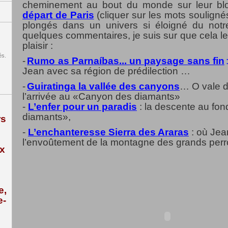
cheminement au bout du monde sur leur bl
départ de Paris
(cliquer sur les mots souligné
plongés dans un univers si éloigné du notre
quelques commentaires, je suis sur que cela l
plaisir :
és.
-
Rumo as Parnaíbas... un paysage sans fin
Jean avec sa région de prédilection …
-
Guiratinga la vallée des canyons
… O vale d
l’arrivée au «Canyon des diamants»
-
L’enfer pour un paradis
: la descente au fo
diamants»,
rs
-
L’enchanteresse Sierra des Araras
: où Jea
l’envoûtement de la montagne des grands per
ix
e,
e-