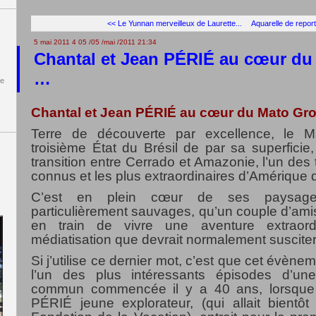
<< Le Yunnan merveilleux de Laurette...
Aquarelle de reporta
5 mai 2011
4
05
/
05
/
mai
/
2011
21:34
Chantal et Jean PÉRIÉ au cœur du
…
de
Chantal et Jean PÉRIÉ au cœur du Mato Gr
Terre de découverte par excellence, le 
troisième État du Brésil de par sa superfic
transition entre Cerrado et Amazonie, l’un des t
connus et les plus extraordinaires d’Amérique 
C’est en plein cœur de ses paysage
particulièrement sauvages, qu’un couple d’am
en train de vivre une aventure extraord
médiatisation que devrait normalement susciter
Si j’utilise ce dernier mot, c’est que cet évènem
l’un des plus intéressants épisodes d’une
commun commencée il y a 40 ans, lorsqu
P
É
RI
É
jeune explorateur, (qui allait bientôt