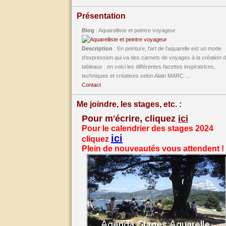
Présentation
Blog
: Aquarelliste et peintre voyageur
Description
: En peinture, l'art de l'aquarelle est un mode
d'expression qui va des carnets de voyages à la création 
tableaux : en voici les différentes facettes inspiratrices,
techniques et créatives selon Alain MARC ...
Contact
Me joindre, les stages, etc. :
Pour m'écrire, cliquez
ici
Pour le calendrier des stages 2024
ici
cliquez
Plein de nouveautés vous attendent !