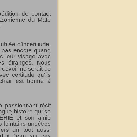
pédition de contact
mazonienne du Mato
:
oublée d'incertitude,
ns pas encore quand
ns leur visage avec
res étranges. Nous
cevoir ne serait-ce
c certitude qu'ils
chair est bonne à
e passionnant récit
ongue histoire qui se
É
RI
É
et son amie
s lointains ancêtres
ers un tout aussi
nduit Jean sur ces