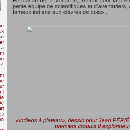
Fondation de la Vocation), entrait pour la pre
petite équipe de scientifiques et d’aventuriers,
fameux indiens aux «lèvres de bois» .
ne
ux
se
er
 à
nt
ou
 4
nt
ue
ur
nt
de
De
et
es
en
«Indiens à plateau», dessin pour Jean P
É
RI
É
premiers croquis d’explorateur