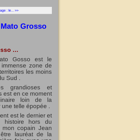
ge : le... >>
 Mato Grosso
osso …
Mato Gosso est le
ie, immense zone de
erritoires les moins
du Sud .
s grandioses et
is est en ce moment
inaire loin de la
 une telle épopée .
ent est le dernier et
 histoire hors du
e mon copain Jean
 être lauréat de la