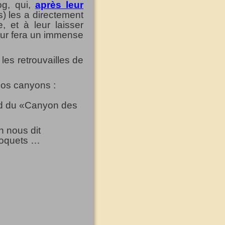
og, qui,
après leur
s) les a directement
, et à leur laisser
eur fera un immense
:
les retrouvailles de
os canyons :
nd du «Canyon des
n nous dit
roquets …