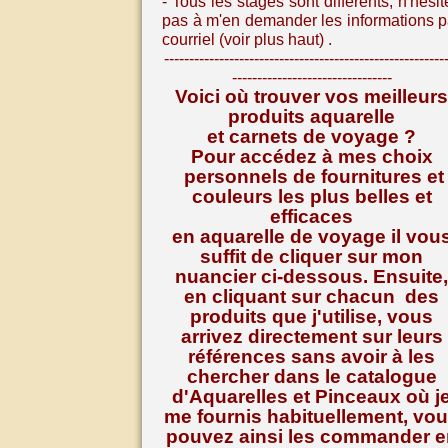
- Tous les stages sont différents, n
'hésit
pas à m'en demander les informations p
courriel (voir plus haut) .
--------------------------------------------------------
--------------------------------
Voici où trouver vos meilleurs
produits aquarelle
et carnets de voyage ?
Pour accédez à mes choix
personnels de fournitures et
couleurs les plus belles et
efficaces
en aquarelle de voyage il vou
suffit de cliquer sur mon
nuancier ci-dessous. Ensuite,
en cliquant sur chacun des
produits que j'utilise, vous
arrivez directement sur leurs
références
sans avoir à les
chercher dans le catalogue
d'Aquarelles et Pinceaux où j
me fournis habituellement, vo
pouvez ainsi les commander e