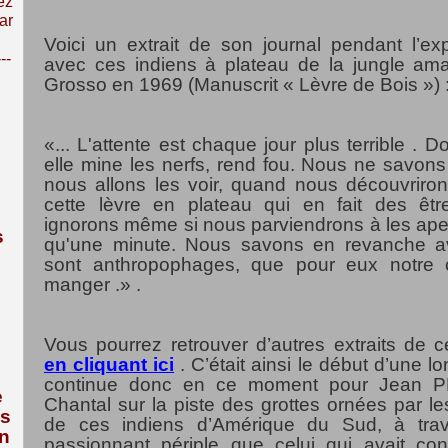
ez
ar
Voici un extrait de son journal pendant l’ex
---
avec ces indiens à plateau de la jungle a
Grosso en 1969 (Manuscrit « Lèvre de Bois ») 
«... L'attente est chaque jour plus terrible . D
elle mine les nerfs, rend fou. Nous ne savo
nous allons les voir, quand nous découvriro
cette lèvre en plateau qui en fait des êt
ignorons même si nous parviendrons à les aper
s
qu'une minute. Nous savons en revanche ave
sont anthropophages, que pour eux notre 
manger .» .
Vous pourrez retrouver d’autres extraits de c
en cliquant ici
.
C’était ainsi le début d’une l
continue donc en ce moment pour Jean P
e
Chantal sur la piste des grottes ornées par le
us
de ces indiens d’Amérique du Sud, à trav
n
passionnant périple que celui qui avait co