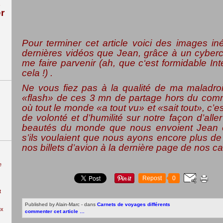
r
Pour terminer cet article voici des images iné
dernières vidéos que Jean, grâce à un cyberc
me faire parvenir (ah, que c‘est formidable In
cela !) .
Ne vous fiez pas à la qualité de ma maladro
«flash» de ces 3 mn de partage hors du co
où tout le monde «a tout vu» et «sait tout», c’
de volonté et d’humilité sur notre façon d’alle
beautés du monde que nous envoient Jean 
s’ils voulaient que nous ayons encore plus de
nos billets d’avion à la dernière page de nos 
e
Repost
0
t
Published by Alain-Marc
-
dans
Carnets de voyages différents
ux
commenter cet article
…