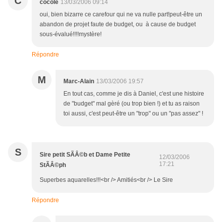
C
cocole
13/03/2006 09:14
oui, bien bizarre ce carefour qui ne va nulle part!peut-être un
abandon de projet faute de budget, ou à cause de budget
sous-évalué!!!!mystère!
Répondre
M
Marc-Alain
13/03/2006 19:57
En tout cas, comme je dis à Daniel, c'est une histoire
de "budget" mal gèré (ou trop bien !) et tu as raison
toi aussi, c'est peut-être un "trop" ou un "pas assez" !
S
Sire petit SÃÂ©b et Dame Petite
12/03/2006
17:21
StÃÂ©ph
Superbes aquarelles!!!<br /> Amitiés<br /> Le Sire
Répondre