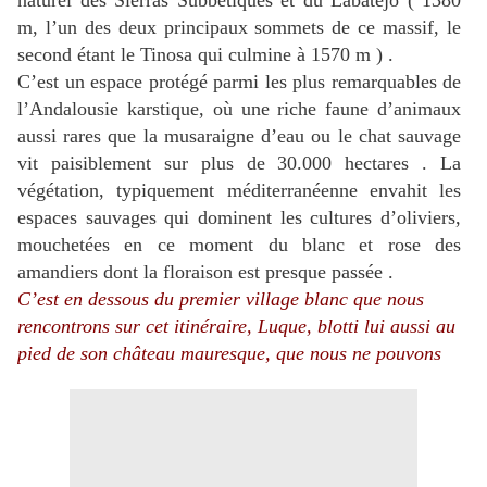
naturel des Sierras Subbétiques et du Labatéjo ( 1380
m, l’un des deux principaux sommets de ce massif, le
second étant le Tinosa qui culmine à 1570 m ) .
C’est un espace protégé parmi les plus remarquables de
l’Andalousie karstique, où une riche faune d’animaux
aussi rares que la musaraigne d’eau ou le chat sauvage
vit paisiblement sur plus de 30.000 hectares . La
végétation, typiquement méditerranéenne envahit les
espaces sauvages qui dominent les cultures d’oliviers,
mouchetées en ce moment du blanc et rose des
amandiers dont la floraison est presque passée .
C’est en dessous du premier village blanc que nous
rencontrons sur cet itinéraire, Luque, blotti lui aussi au
pied de son château mauresque, que nous ne pouvons
résister à une séance d’aquarelle tant le contraste est
grand entre les tendres couleurs des amandiers et
l’aspect sombre et hautin de la place forte à contre-jour
.
(photo Alain MARC)