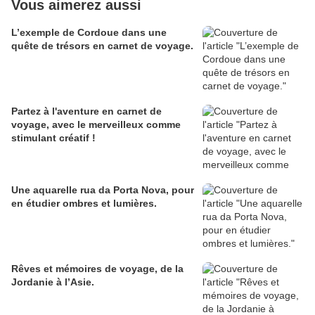
peut-être comme nous jamais vu cela .
Vous aimerez aussi
L’exemple de Cordoue dans une
quête de trésors en carnet de voyage.
Étrange carrefour, flambant neuf, avec une route qui ne
mène qu’à quelques mètres dans un talus ! Aucun
piquetage n’indique plus loin qu’une voie va être
ouverte ici, et aucune route autre que la nationale dans
Partez à l'aventure en carnet de
les environs, nous nous posons de nombreuses
voyage, avec le merveilleux comme
stimulant créatif !
questions : - exercice d’examen pour les ingénieurs des
ponts et chaussées locaux ? - vestiges d’un décor de
tournage ? - matériaux et budget à « épuiser » sur ce
Une aquarelle rua da Porta Nova, pour
secteur lors du « re-goudronnage » de la nationale ?
en étudier ombres et lumières.
Si quelque un connaît la réponse, qu’il nous en fasse
part !
Rêves et mémoires de voyage, de la
Jordanie à l’Asie.