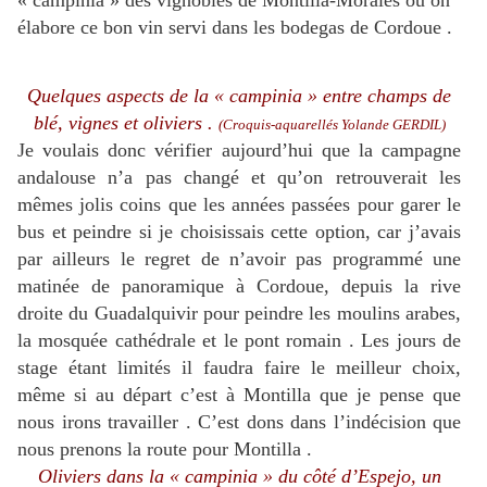
« campinia » des vignobles de Montilla-Moralès où on
élabore ce bon vin servi dans les bodegas de Cordoue .
Quelques aspects de la « campinia » entre champs de
blé, vignes et oliviers .
(Croquis-aquarellés Yolande GERDIL)
Je voulais donc vérifier aujourd’hui que la campagne
andalouse n’a pas changé et qu’on retrouverait les
mêmes jolis coins que les années passées pour garer le
bus et peindre si je choisissais cette option, car j’avais
par ailleurs le regret de n’avoir pas programmé une
matinée de panoramique à Cordoue, depuis la rive
droite du Guadalquivir pour peindre les moulins arabes,
la mosquée cathédrale et le pont romain . Les jours de
stage étant limités il faudra faire le meilleur choix,
même si au départ c’est à Montilla que je pense que
nous irons travailler . C’est dons dans l’indécision que
nous prenons la route pour Montilla .
Oliviers dans la « campinia » du côté d’Espejo, un