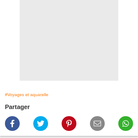
Nous quittons donc sans regrets ses parages pour revoir
Espejo au milieu des oliviers . Mais là aussi nous avons
beau tourner des heures autour du joli village blanc,
aucun point de vue sécurisé et facile d’accès n’existe ici
. Nous battons encore la campagne quand le soleil se
couche, drapé de nuages flamboyants comme des capes
de toreros tournoyant au dessus des oliviers .
Il est encore très tard et nous rentrons convaincus que
c’est bien le panoramique de Cordoue qui s’avère le
thème de travail le plus intéressant !
Le même village sous un autre angle par Yolande .
(Aquarelle Yolande GERDIL)
#Voyages et aquarelle
Le ciel change sans arrêt, éclairant la campagne des
premiers feux du soir …
Partager
(Aquarelle Yolande GERDIL)
Le soleil couchant ce soir sur l’Andalousie .
(Photo Alain
MARC)
Vous pouvez découvrir l'ensemble de ce voyage pictural
en allant dans les catégories "Voyages et aquarelle"