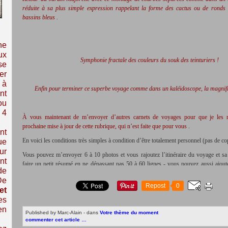
réduite à sa plus simple expression rappelant la forme des cactus ou de ronds 
bassins bleus .
ne
ux
Symphonie fractale des couleurs du souk des teinturiers !
se
er
 à
Enfin pour terminer ce superbe voyage comme dans un kaléidoscope, la magnif
nt
ou
 4
À
vous maintenant de m’envoyer d’autres carnets de voyages pour que je les 
prochaine mise à jour de cette rubrique, qui n’est faite que pour vous .
nt
En voici les conditions très simples à condition d’être totalement personnel (pas de cop
ue
ur
Vous pouvez m’envoyer 6 à 10 photos et vous rajoutez l’itinéraire du voyage et s
nt
faire un petit résumé en ne dépassant pas 50 à 60 lignes - vous pouvez aussi ajoute
de
votre création avec les photos si elle est simple, explicite et lisible, gare au format qui 
De
possible -) Notez bien : vos œuvres scannées ou photographiées (attention je ne pub
Repost
0
et
de mauvaise qualité ou mal cadrées), vous en réduisez le format dans votre logiciel p
es
480 pixels pour une résolution de 72 pixels / pouce (je n’ai pas l’ADSL et je serai 
en
fichiers lourds) ; vous me l’adressez ensuite en fichier joint à l’adresse de mon e-ma
Published by Marc-Alain
-
dans
Votre thème du moment
colonne de droite) .
commenter cet article
…