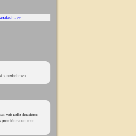
arrakech... >>
est superbebravo
 pas voir cette deuxième
ois premières sont mes