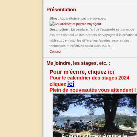
Présentation
Blog
: Aquarelliste et peintre voyageur
Description
: En peinture, l'art de l'aquarelle est un mode
d'expression qui va des carnets de voyages à la création 
tableaux : en voici les différentes facettes inspiratrices,
techniques et créatives selon Alain MARC ...
Contact
Me joindre, les stages, etc. :
Pour m'écrire, cliquez
ici
Pour le calendrier des stages 2024
ici
cliquez
Plein de nouveautés vous attendent !