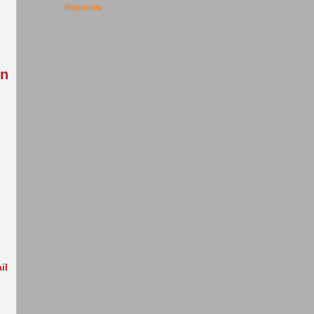
:
Répondre
in
il