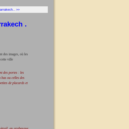
arrakech... >>
rakech .
nt des images, où les
cette ville
t des portes : les
 bas ou celles des
etites de placards et
itrail, en arabesque