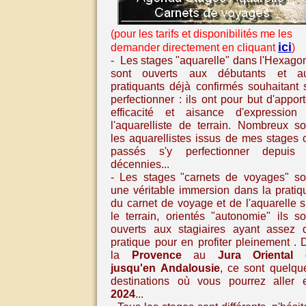
(pour les tarifs et disponibilités me les
ici
demander directement en cliquant
)
- Les stages "aquarelle" dans l'Hexago
sont ouverts aux débutants et a
pratiquants déjà confirmés souhaitant 
perfectionner : ils ont pour but d'apport
efficacité et aisance d'expression
l'aquarelliste de terrain. Nombreux so
les aquarellistes issus de mes stages 
passés s'y perfectionner depuis
décennies...
- Les stages
"carnets de voyages" so
une véritable immersion dans la pratiq
du carnet de voyage et de l'aquarelle
s
le terrain, orientés "autonomie" ils so
ouverts aux stagiaires ayant assez 
pratique pour en profiter pleinement
. 
la
Provence
au
Jura Oriental
jusqu'en
Andalousie
,
ce sont quelqu
destinations où vous pourrez aller 
2024
...