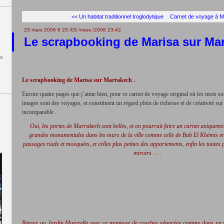
<< Un habitat traditionnel troglodytique
Carnet de voyage à M
25 mars 2006
6
25
/
03
/
mars
/
2006
23:42
Le scrapbooking de Marisa sur Mar
de
Le scrapbooking de Marisa sur Marrakech .
Encore quatre pages que j’aime bien, pour ce carnet de voyage original où les mots so
images sont des voyages, et constituent un regard plein de richesse et de créativité sur 
incomparable .
Oui, les portes de Marrakech sont belles, et on pourrait faire un carnet uniquemen
grandes monumentales dans les murs de la ville comme celle de Bab El Khémis en
passages riads et mosquées, et celles plus petites des appartements, enfin les toutes p
miroirs … .
Retour au Jardin Majorelle avec ce montage de courbes séparées comme dans un v