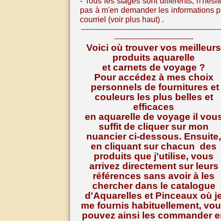
- Tous les stages sont différents, n
'hésit
pas à m'en demander les informations p
courriel (voir plus haut) .
--------------------------------------------------------
--------------------------------
Voici où trouver vos meilleurs
produits aquarelle
et carnets de voyage ?
Pour accédez à mes choix
personnels de fournitures et
couleurs les plus belles et
efficaces
en aquarelle de voyage il vou
suffit de cliquer sur mon
nuancier ci-dessous. Ensuite,
en cliquant sur chacun des
produits que j'utilise, vous
arrivez directement sur leurs
références
sans avoir à les
chercher dans le catalogue
d'Aquarelles et Pinceaux où j
me fournis habituellement, vo
pouvez ainsi les commander e