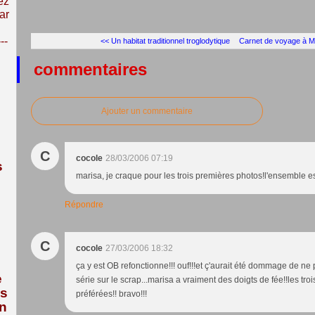
ez
ar
---
<< Un habitat traditionnel troglodytique
Carnet de voyage à M
commentaires
Ajouter un commentaire
C
cocole
28/03/2006 07:19
s
marisa, je craque pour les trois premières photos!l'ensemble 
Répondre
C
cocole
27/03/2006 18:32
ça y est OB refonctionne!!! ouf!!!et ç'aurait été dommage de ne
e
série sur le scrap...marisa a vraiment des doigts de fée!!les tr
us
préférées!! bravo!!!
n