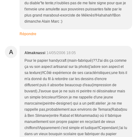
du diable"te tente,n'oublies pas de me faire signe pour que je
t'envoie une amulette aux pouvoires puissantes faite par le
plus grand marabout-exorciste de Méknès!!Hahahah!!Bon
dimanche Alain Marc :)
Répondre
A
Almaknassi
14/05/2006 18:05
Pour le papier handycraft (main-fabriqué)??J'ai dis ça comme
ça vu son aspect artisanal sur ta photo(j'adore son aspect et
sa texture)!!Côté expérience de ses caractéristiques;une fois il
m'a donné du fil à retordre car les dessins d'encre
diffusent puis il absorbe beaucoup d'eau(impression de
buvard).J'avoue que je ne suis ni peintre ni déssinateur mais
un simple bricoleur!!Sinon je me rappelle d'une jeune
marocaine(peintre-designer) qui a un petit atelier ,je ne me
rappelle pas,probablement aux environs de Temara(Rabat)ou
à Ben Slimane(entre Rabat et Mohammadia) où il fabrique
manuellement son propre papier en recyclant de vieux
chiffons!!Apparement c'est simple et ludique!!Cependant j'ai lu
dans un vieux bouquin scolaire que fabriquer du papier