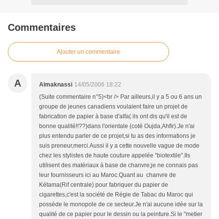
Commentaires
Ajouter un commentaire
A
Almaknassi
14/05/2006 18:22
(Suite commentaire n°5)<br /> Par ailleurs,il y a 5 ou 6 ans un
groupe de jeunes canadiens voulaient faire un projet de
fabrication de papier à base d'alfa( ils ont dis qu'il est de
bonne qualité!!??)dans l'orientale (coté Oujda,Ahfir).Je n'ai
plus entendu parler de ce projet,si tu as des informations je
suis preneur,merci.Aussi il y a cette nouvelle vague de mode
chez les stylistes de haute couture appelée "biotextile".Ils
utilisent des matériaux à base de chanvre;je ne connais pas
leur fournisseurs ici au Maroc.Quant au chanvre de
Kétama(Rif centrale) pour fabriquer du papier de
cigarettes,c'est la société de Régie de Tabac du Maroc qui
possède le monopole de ce secteur.Je n'ai aucune idée sur la
qualité de ce papier pour le dessin ou la peinture.Si le "metier