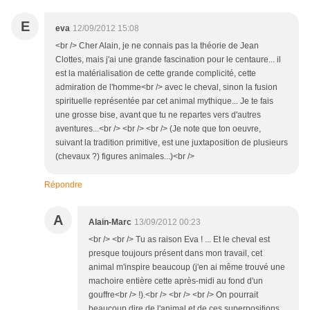
E
eva
12/09/2012 15:08
<br /> Cher Alain, je ne connais pas la théorie de Jean
Clottes, mais j'ai une grande fascination pour le centaure... il
est la matérialisation de cette grande complicité, cette
admiration de l'homme<br /> avec le cheval, sinon la fusion
spirituelle représentée par cet animal mythique... Je te fais
une grosse bise, avant que tu ne repartes vers d'autres
aventures...<br /> <br /> <br /> (Je note que ton oeuvre,
suivant la tradition primitive, est une juxtaposition de plusieurs
(chevaux ?) figures animales...)<br />
Répondre
A
Alain-Marc
13/09/2012 00:23
<br /> <br /> Tu as raison Eva ! ... Et le cheval est
presque toujours présent dans mon travail, cet
animal m'inspire beaucoup (j'en ai même trouvé une
machoire entière cette après-midi au fond d'un
gouffre<br /> !).<br /> <br /> <br /> On pourrait
beaucoup dire de l'animal et de ces superpositions,