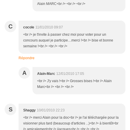
Alain MARC<br /> <br /> <br />
C
cocole
11/01/2010 09:07
<br /> je t'invite à passer chez moi pour voter pour un
concours auquel je participe....merci !<br /> bise et bonne
semaine !<br /> <br /> <br />
Répondre
A
Alain-Marc
12/01/2010 17:05
<br /> J'y vais !<br /> Grosses bises !<br /> Alain
Marc<br /> <br /> <br />
S
Shaggy
10/01/2010 22:23
<br /> merci Alain pour la doc<br /> je l'ai téléchargée pour la
visionner plus tard (beaucoup d'articles ...)<br /> à bientôt<br
/> amicalement<br /> jjacques<br /> <br /> <br />