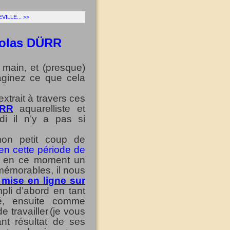
VILLE... >>
colas DÜRR
 main, et (presque)
maginez ce que cela
xtrait à travers ces
ÜRR
aquarelliste et
i il n’y a pas si
mon petit coup de
en cette période de
 en ce moment un
 mémorables, il nous
 mise en ligne sur
pli d’abord en tant
né, ensuite comme
 travailler
(je vous
ant résultat de ses