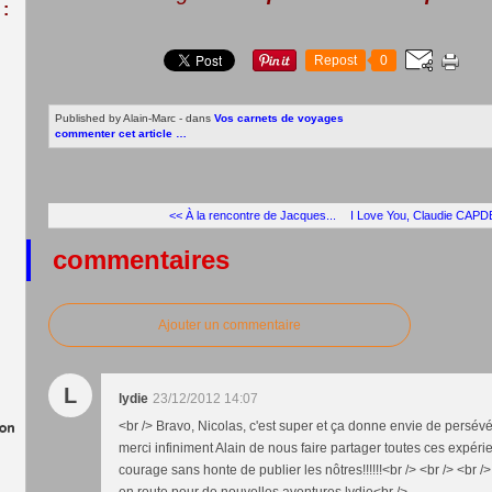
:
Repost
0
Published by Alain-Marc
-
dans
Vos carnets de voyages
commenter cet article
…
<< À la rencontre de Jacques...
I Love You, Claudie CAPDE
commentaires
Ajouter un commentaire
L
lydie
23/12/2012 14:07
<br /> Bravo, Nicolas, c'est super et ça donne envie de persévére
merci infiniment Alain de nous faire partager toutes ces expérie
courage sans honte de publier les nôtres!!!!!!<br /> <br /> <br 