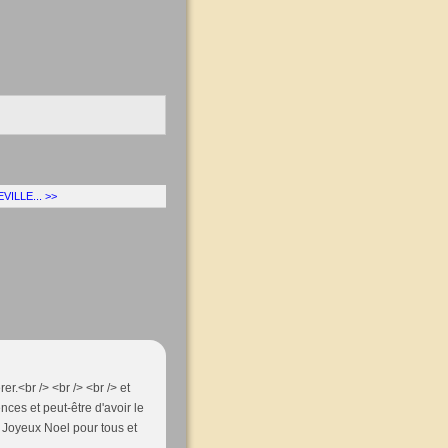
VILLE... >>
r.<br /> <br /> <br /> et
nces et peut-être d'avoir le
/> Joyeux Noel pour tous et