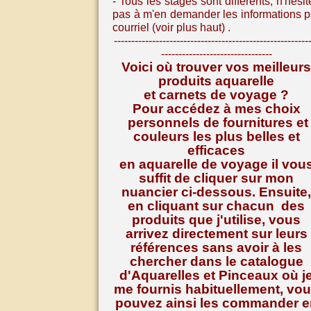
- Tous les stages sont différents, n
'hésit
pas à m'en demander les informations p
courriel (voir plus haut) .
--------------------------------------------------------
--------------------------------
Voici où trouver vos meilleurs
produits aquarelle
et carnets de voyage ?
Pour accédez à mes choix
personnels de fournitures et
couleurs les plus belles et
efficaces
en aquarelle de voyage il vou
suffit de cliquer sur mon
nuancier ci-dessous. Ensuite,
en cliquant sur chacun des
produits que j'utilise, vous
arrivez directement sur leurs
références
sans avoir à les
chercher dans le catalogue
d'Aquarelles et Pinceaux où j
me fournis habituellement, vo
pouvez ainsi les commander e