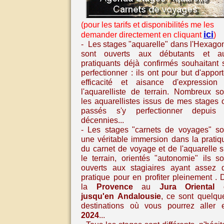
(pour les tarifs et disponibilités me les
ici
demander directement en cliquant
)
- Les stages "aquarelle" dans l'Hexago
sont ouverts aux débutants et a
pratiquants déjà confirmés souhaitant 
perfectionner : ils ont pour but d'apport
efficacité et aisance d'expression
l'aquarelliste de terrain. Nombreux so
les aquarellistes issus de mes stages 
passés s'y perfectionner depuis
décennies...
- Les stages
"carnets de voyages" so
une véritable immersion dans la pratiq
du carnet de voyage et de l'aquarelle
s
le terrain, orientés "autonomie" ils so
ouverts aux stagiaires ayant assez 
pratique pour en profiter pleinement
. 
la
Provence
au
Jura Oriental
jusqu'en
Andalousie
,
ce sont quelqu
destinations où vous pourrez aller 
2024
...