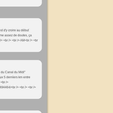
est d'y croire au début
ême assez de doutes, ça
/> <br /> <br /> AM<br /> <br
" du Canal du Midi"
aux 5 derniers km entre
 <br />
94464/<br /> <br /> <br />