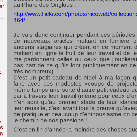
ez
au Phare des Onglous :
ar
http://www.flickr.com/photos/nicoweb/collect
---
464/
Je vais donc continuer pendant ces périodes 
de nouveaux articles mettant en lumière q
anciens stagiaires qui créent en ce moment
mettent en ligne le fruit de leur travail et de 
me pardonnent celles ou ceux que j’oubliera
pas part de ce qu’ils font publiquement en ce
très nombreux).
s
C’est un petit cadeau de Noël à ma façon qu
faire avec ces modestes «coups de projecte
même temps une sorte d’autre petit cadeau q
car à travers leur travail (même pour ceux d’ent
n’en sont qu’au premier stade de leur «lancem
leur réussite, c’est avant tout la preuve qu’ave
de pratique et beaucoup d’enthousiasme on peut
le chemin de nos passions !
e
us
C'est en fin d’année la moindre des choses que
n