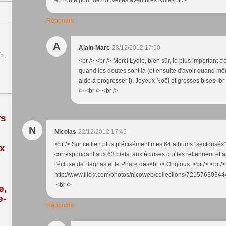
en route pour de nouvelles aventures.lydie<br />
Répondre
A
Alain-Marc
23/12/2012 17:50
és.
<br /> <br /> Merci Lydie, bien sûr, le plus important c'
quand les doutes sont là (et ensuite d'avoir quand m
aide à progresser !), Joyeux Noël et grosses bises<br 
/> <br /> <br />
rs
N
Nicolas
22/12/2012 17:45
<br /> Sur ce lien plus précisément mes 64 albums "sectorisés
ix
correspondant aux 63 biefs, aux écluses qui les retiennent et 
l'écluse de Bagnas et le Phare des<br /> Onglous :<br /> <br />
http://www.flickr.com/photos/nicoweb/collections/721576303444
<br />
e,
e-
Répondre