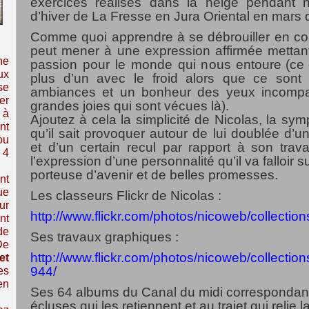
exercices réalisés dans la neige pendant n
d’hiver de La Fresse en Jura Oriental en mars d
Comme quoi apprendre à se débrouiller en con
peut mener à une expression affirmée mettan
ne
passion pour le monde qui nous entoure
(ce
ux
plus d’un avec le froid alors que ce sont
se
ambiances et un bonheur des yeux incompa
er
grandes joies qui sont vécues là)
.
 à
Ajoutez à cela la simplicité de Nicolas, la sy
nt
qu’il sait provoquer autour de lui doublée d’
ou
et d’un certain recul par rapport à son trav
 4
l’expression d’une personnalité qu’il va falloir s
porteuse d’avenir et de belles promesses.
nt
ue
Les classeurs Flickr de Nicolas :
ur
http://www.flickr.com/photos/nicoweb/collection
nt
de
Ses travaux graphiques :
De
http://www.flickr.com/photos/nicoweb/collect
et
944/
es
en
Ses 64 albums du Canal du midi correspondant
écluses qui les retiennent et au trajet qui relie 