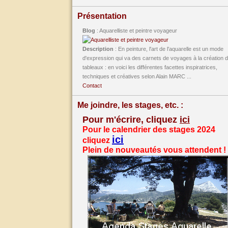
Présentation
Blog
: Aquarelliste et peintre voyageur
Description
: En peinture, l'art de l'aquarelle est un mode
d'expression qui va des carnets de voyages à la création 
tableaux : en voici les différentes facettes inspiratrices,
techniques et créatives selon Alain MARC ...
Contact
Me joindre, les stages, etc. :
Pour m'écrire, cliquez
ici
Pour le calendrier des stages 2024
ici
cliquez
Plein de nouveautés vous attendent !