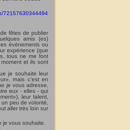
ions/72157630344494
de fêtes de publier
uelques amis (es)
 des évènements ou
leur expérience (que
is, tous ne me font
 moment et ils sont
e je souhaite leur
ur», mais c’est en
ue je vous adresse,
re eux - elles - qui
ent»), leur talent,
c un peu de volonté,
 aller très loin sur
 je vous souhaite.