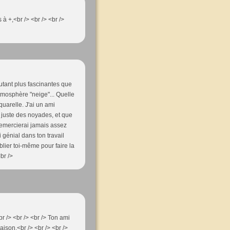
 à +,<br /> <br /> <br />
utant plus fascinantes que
tmosphère "neige"... Quelle
aquarelle. J'ai un ami
s juste des noyades, et que
e remercierai jamais assez
si génial dans ton travail
blier toi-même pour faire la
br />
r /> <br /> <br /> Ton ami
aison.<br /> <br /> <br />