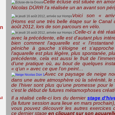
Cette écluse est située en amo
:
Nicolas DÜRR l’a réalisée un an avant son péri
Voici son « arr
(Homs est une très belle étape sur le Canal d
août 2012, lors de son parcours en vélo.
in
Celle-ci a été ré
avec la précédente, elle est d’autant plus intér
bien comment l’aquarelle est « l’instantané
péniche à gauche s’éloigne et s’approche 
l’aquarelle est plus légère, plus spontanée, p
précédente, cela est aussi le fruit de l’imme
d’une pratique où, au bout de quelques insta
« q’un » avec ce que l’on peint…
Avec ce paysage de neige n
dans une autre atmosphère où la sérénité, le s
de l’hiver sont plus qu’une promesse pour le 
c'est le début de futures métamorphoses créat
Il a réalisé celle-ci lors du dernier
stage d’hiv
il
(la future session aura lieue en mars prochain), 
vous pouvez découvrir les autres exercices 
ce dernier stage
en cliquant sur son aquarell