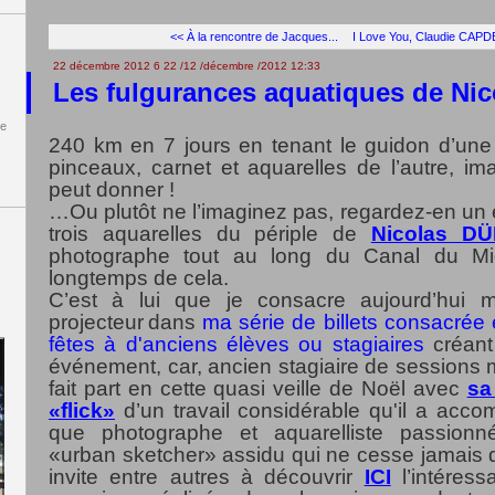
<< À la rencontre de Jacques...
I Love You, Claudie CAPDE
22 décembre 2012
6
22
/
12
/
décembre
/
2012
12:33
Les fulgurances aquatiques de Ni
de
240 km en 7 jours en tenant le guidon d’une
pinceaux, carnet et aquarelles de l’autre, i
peut donner !
…Ou plutôt ne l’imaginez pas, regardez-en un e
trois aquarelles du périple de
Nicolas D
photographe tout au long du Canal du Mid
longtemps de cela.
C’est à lui que je consacre aujourd’hui 
projecteur
dans
ma série de billets consacrée 
fêtes à d'anciens élèves ou stagiaires
créant
événement
, car, ancien stagiaire de sessions
fait part en cette quasi veille de Noël avec
sa
«flick»
d’un travail considérable qu'il a accom
que photographe et aquarelliste passion
«urban sketcher» assidu qui ne cesse jamais de
invite entre autres à découvrir
ICI
l’intéress