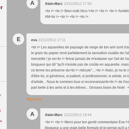
A
Alain-Marc
23/12/2012 17:50
r
<br /> <br /> Bien noté Nico !<br /> <br /> <br /> Amitiés
AM<br /> <br /> <br /> <br />
E
eva
22/12/2012 17:11
<br /> Les aquarelles de paysage de neige de ton ami sont d'a
le grain du papier rend parfaitement la sensation ouatée de l'a
merveille ! je ne<br /> finirai jamais de m'extasier sur l'art de l'
blogueur qui dit "qu'il n'existe pas de croûte en aquarelle, mai
ce terme les préserve du<br /> ridicule"....<br /> Alain, je ne t
d'être toi, si généreux, si patient, si professionnel, si artiste, et 
d'artiste... Nous te sommes tous si reconnaissants<br /> de t'ou
part belle à tes amis et à tes élèves... Grosses bises de Noël <
e
Répondre
t
A
Alain-Marc
22/12/2012 19:44
ux
<br /> <br /> Merci pour ton gentil commentaire Eva !<b
blogueur a une vraie belle formule et je pense qu'il a r