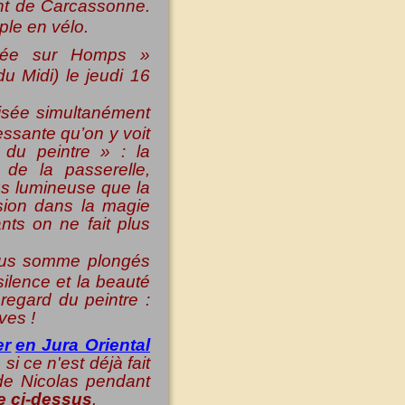
nt de Carcassonne.
ple en vélo.
ivée sur Homps »
u Midi) le jeudi 16
alisée simultanément
essante qu’on y voit
 du peintre » : la
de la passerelle,
lus lumineuse que la
rsion dans la magie
nts on ne fait plus
ous somme plongés
ilence et la beauté
regard du peintre :
ives !
er
en Jura Oriental
si ce n'est déjà fait
de Nicolas pendant
e ci-dessus
.