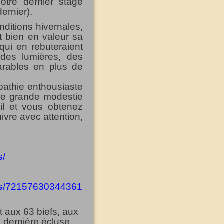
otre dernier stage
ernier)
.
ditions hivernales
,
t bien en valeur sa
qui en rebuteraient
 des lumières, des
rables en plus de
mpathie enthousiaste
une grande modestie
ail et vous obtenez
uivre avec attention,
s/
ions/72157630344361
 aux 63 biefs, aux
la dernière écluse