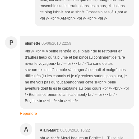
ensemble sur le terrain, dans les expos, et ici dans
ce blog !<br /> <br /> <br /> Grosses bises, à +,<br />
<br /> <br /> AM<br /> <br /> <br /> <br />
P
plumette
05/08/2010 22:59
<br /> <br /> A peine rentrée, quel plaisir de te retrouver en
d'autres lieux où ta plume et ton pinceau continuent de faire
rêver le voyageur.<br /> <br /> <br /> "La carte de tes
savoureux mets" semble s'allonger à souhait et malgré mes
difficultés (tu les connais et je n'y reviens surtout pas plus), je
ne me vois pas du tout abandonner cette si<br /> belle
aventure dont tu es le capitaine au long cours.<br /> <br /> <br
/> Bien sincèrement et amicalement,<br /> <br /> <br />
Brigitte<br /> <br /> <br /> <br />
Répondre
A
Alain-Marc
06/08/2010 16:22
<br /> <br /> Merci beaucoup Brigitte ! ... Tu sais je