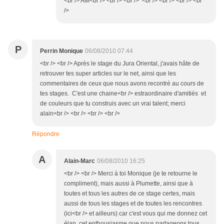
<br /> AM<br /> <br /> <br /> <br /> <br /> <br /> <br
/>
P
Perrin Monique
06/08/2010 07:44
<br /> <br /> Après le stage du Jura Oriental, j'avais hâte de
retrouver tes super articles sur le net, ainsi que les
commentaires de ceux que nous avons recontré au cours de
tes stages. C'est une chaine<br /> estraordinaire d'amitiés et
de couleurs que tu construis avec un vrai talent; merci
alain<br /> <br /> <br /> <br />
Répondre
A
Alain-Marc
06/08/2010 16:25
<br /> <br /> Merci à toi Monique (je te retourne le
compliment), mais aussi à Plumette, ainsi que à
toutes et tous les autres de ce stage certes, mais
aussi de tous les stages et de toutes les rencontres
(ici<br /> et ailleurs) car c'est vous qui me donnez cet
élan, cet enthousiasme que nous partageons tous