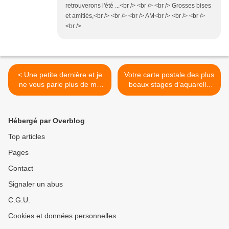
retrouverons l'été ...<br /> <br /> <br /> Grosses bises
et amitiés,<br /> <br /> <br /> AM<br /> <br /> <br />
<br />
< Une petite dernière et je
Votre carte postale des plus
ne vous parle plus de ma
beaux stages d’aquarelle
peinture pour un bon
de l’été ! (2ème partie) >
moment !
Hébergé par Overblog
Top articles
Pages
Contact
Signaler un abus
C.G.U.
Cookies et données personnelles