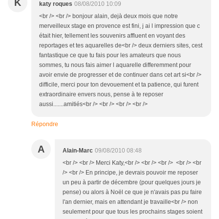
K
katy roques
08/08/2010 10:09
<br /> <br /> bonjour alain, dejà deux mois que notre
merveilleux stage en provence est fini, j ai l impression que c
était hier, tellement les souvenirs affluent en voyant des
reportages et tes aquarelles de<br /> deux derniers sites, cest
fantastique ce que tu fais pour les amateurs que nous
sommes, tu nous fais aimer l aquarelle differemment pour
avoir envie de progresser et de continuer dans cet art si<br />
difficile, merci pour ton devouement et ta patience, qui furent
extraordinaire envers nous, pense à te reposer
aussi.......amitiés<br /> <br /> <br /> <br />
Répondre
A
Alain-Marc
09/08/2010 08:48
<br /> <br /> Merci Katy,<br /> <br /> <br /> <br /> <br
/> <br /> En principe, je devrais pouvoir me reposer
un peu à partir de décembre (pour quelques jours je
pense) ou alors à Noël ce que je n'avais pas pu faire
l'an dernier, mais en attendant je travaille<br /> non
seulement pour que tous les prochains stages soient