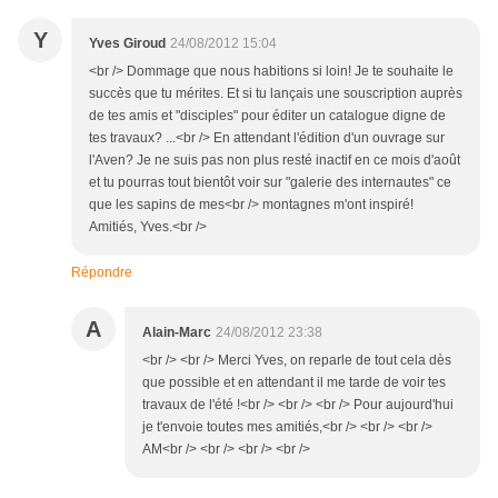
Y
Yves Giroud
24/08/2012 15:04
<br /> Dommage que nous habitions si loin! Je te souhaite le
succès que tu mérites. Et si tu lançais une souscription auprès
de tes amis et "disciples" pour éditer un catalogue digne de
tes travaux? ...<br /> En attendant l'édition d'un ouvrage sur
l'Aven? Je ne suis pas non plus resté inactif en ce mois d'août
et tu pourras tout bientôt voir sur "galerie des internautes" ce
que les sapins de mes<br /> montagnes m'ont inspiré!
Amitiés, Yves.<br />
Répondre
A
Alain-Marc
24/08/2012 23:38
<br /> <br /> Merci Yves, on reparle de tout cela dès
que possible et en attendant il me tarde de voir tes
travaux de l'été !<br /> <br /> <br /> Pour aujourd'hui
je t'envoie toutes mes amitiés,<br /> <br /> <br />
AM<br /> <br /> <br /> <br />