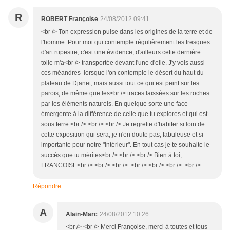
R
ROBERT Françoise
24/08/2012 09:41
<br /> Ton expression puise dans les origines de la terre et de
l'homme. Pour moi qui contemple régulièrement les fresques
d'art rupestre, c'est une évidence, d'ailleurs cette dernière
toile m'a<br /> transportée devant l'une d'elle. J'y vois aussi
ces méandres lorsque l'on contemple le désert du haut du
plateau de Djanet, mais aussi tout ce qui est peint sur les
parois, de même que les<br /> traces laissées sur les roches
par les éléments naturels. En quelque sorte une face
émergente à la différence de celle que tu explores et qui est
sous terre.<br /> <br /> <br /> Je regrette d'habiter si loin de
cette exposition qui sera, je n'en doute pas, fabuleuse et si
importante pour notre "intérieur". En tout cas je te souhaite le
succès que tu mérites<br /> <br /> <br /> Bien à toi,
FRANCOISE<br /> <br /> <br /> <br /> <br /> <br /> <br />
Répondre
A
Alain-Marc
24/08/2012 10:26
<br /> <br /> Merci Françoise, merci à toutes et tous