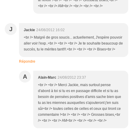
te revoir !<br /> <br /> <br /> Grossesz bises,<br />
<br /> <br /> AM<br /> <br /> <br /> <br />
J
Jackie
24/08/2012 16:02
<br /> Malgré de gros soucis... actuellement, J'espère pouvoir
aller voir l'exp..<br /> <br /> <br /> Je te souhaite beaucoup de
succés, tu le mérites tant!!!.<br /> <br /> <br /> Bises<br />
Répondre
A
Alain-Marc
24/08/2012 23:37
<br /> <br /> Merci Jackie, mais surtout pense
d'abord à toi si tu es en passage difficile et si tu as
besoin de pensées positives d'amis sache bien que
tu as les miennes auxquelles s'ajouteront j'en suis
sûr<br /> toutes celles de celles et ceux qui liront ce
commentaire !<br /> <br /> <br /> Grosses bises,<br
/> <br /> <br /> AM<br /> <br /> <br /> <br />