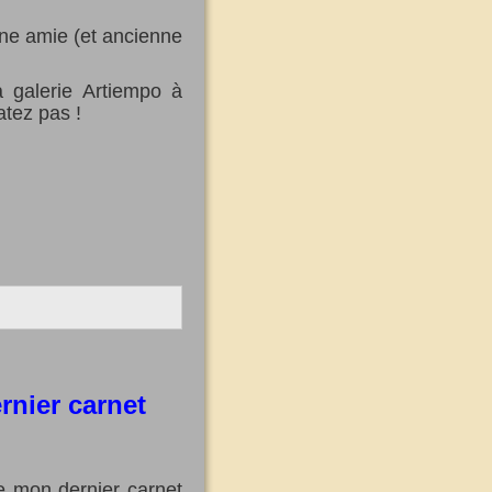
'une amie (et ancienne
a galerie Artiempo à
atez pas !
rnier carnet
de mon dernier carnet