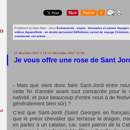
:
Repost
0
Published by Alain-Marc
-
dans
Evènements - expos - biennales et salons
Voyages 
in
vidéos
Aquarelliste - un destin personnel
Définitions carnet de voyage
Créations 
commenter cet article
…
12 décembre 2017
2
12
/
12
/
décembre
/
2017
21:36
Je vous offre une rose de Sant Jo
-
Mais que vient donc faire Sant-Jordi entre nou
cette fin d’année avant tout consacrée pour le
nativité, et pour beaucoup d’entre nous à de festiv
généralement bien sûr) ?
il
C’est que Sant-Jordi (Saint Georges en français)
que le preux chevalier qui terrasse le dragon, m
en parlez à un catalan, car, saint patron de la Cat