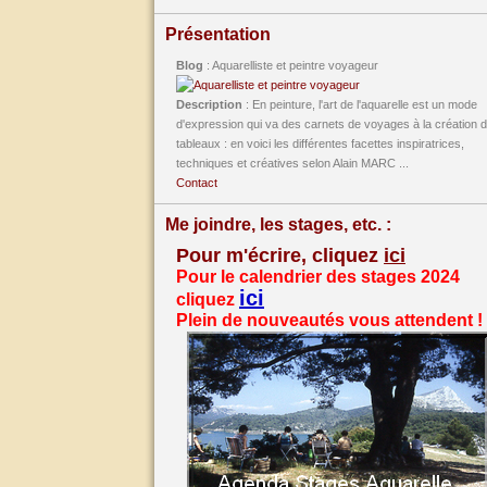
Présentation
Blog
: Aquarelliste et peintre voyageur
Description
: En peinture, l'art de l'aquarelle est un mode
d'expression qui va des carnets de voyages à la création 
tableaux : en voici les différentes facettes inspiratrices,
techniques et créatives selon Alain MARC ...
Contact
Me joindre, les stages, etc. :
Pour m'écrire, cliquez
ici
Pour le calendrier des stages 2024
ici
cliquez
Plein de nouveautés vous attendent !