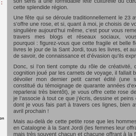
son sens à une formidable fête culturelle du cœu
:
cette splendide région.
Une fête qui se déroule traditionnellement le 23 av
s’offre une rose, et si, quant à moi, je choisis de vo
singulière aujourd’hui même, c’est pour vous rem
travers mes blogs et réseaux sociaux, vou
pourquoi : figurez-vous que cette fragile et belle 
livres le jour de la Sant Jordi, tous les livres, et
de savoir, de connaissance et d’évasion qu’ils expr
Donc, si l’on tient compte du rôle de créativité
cognition joué par les carnets de voyage, il fallait
dévoiler mon dernier petit carnet édité (une 
constitué du témoignage de quarante années d’ex
reparlerai très bientôt), je vous offre cette rose 
je l’associe à tout ce que j’écris, dessine et pein
dont je vous fais part à travers ces lignes, bien a
avril prochain !
Mais au-delà de cette petite rose que les homme
en Catalogne à la Sant Jordi (les femmes leur offra
mais très souvent chacun et chacune offrant à la fois