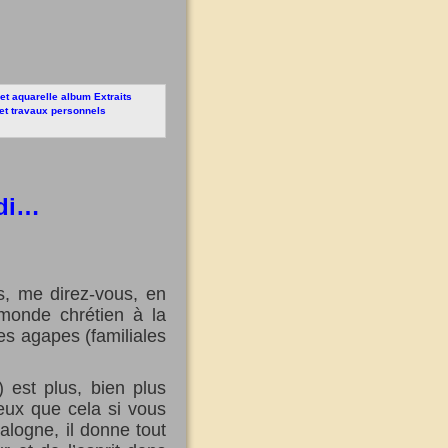
et aquarelle
album
Extraits
et travaux personnels
rdi…
s, me direz-vous, en
 monde chrétien à la
es agapes (familiales
 est plus, bien plus
ieux que cela si vous
alogne, il donne tout