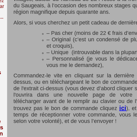
ez
du Saugeais, à l’occasion des nombreux stages qu
ar
région magnifique depuis quarante ans.
---
Alors, si vous cherchez un petit cadeau de dernièr
– Pas cher (moins de 22 € frais d’env
– Original (c’est un condensé de pl
et croquis),
– Unique (introuvable dans la plupart 
– Personnalisé (je vous le dédica
vous me le demandez),
s
Commandez-le vite en cliquant sur la dernière p
dessus, ou en téléchargeant le bon de commande
de l'extrait ci-dessus (vous devez d’abord cliquer 
l'ouvrira dans une nouvelle page de votre n
télécharger avant de le remplir au clavier ou de l
ici
trouvez pas le bon de commande cliquez
), e
temps de réceptionner votre commande, vous le
e
selon votre volonté), et de vous l’envoyer !
us
n