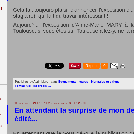
r
Cela fait toujours plaisir d'annoncer l'exposition d
stagiaire), qui fait du travail intéressant !
Aujourd'hui l'exposition d'Anne-Marie MARY à l
Toulouse, si vous êtes sur Toulouse allez-y, ne la r
Repost
0
Published by Alain-Marc
-
dans
Evènements - expos - biennales et salons
commenter cet article
…
e
11 décembre 2017
1
11
/
12
/
décembre
/
2017
23:30
En attendant la surprise de mon de
t
édité...
ux
En attendant que je vous dévoile la publication 