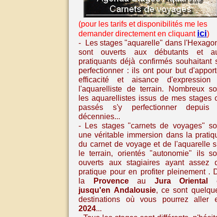
(pour les tarifs et disponibilités me les
ici
demander directement en cliquant
)
- Les stages "aquarelle" dans l'Hexago
sont ouverts aux débutants et a
pratiquants déjà confirmés souhaitant 
perfectionner : ils ont pour but d'apport
efficacité et aisance d'expression
l'aquarelliste de terrain. Nombreux so
les aquarellistes issus de mes stages 
passés s'y perfectionner depuis
décennies...
- Les stages
"carnets de voyages" so
une véritable immersion dans la pratiq
du carnet de voyage et de l'aquarelle
s
le terrain, orientés "autonomie" ils so
ouverts aux stagiaires ayant assez 
pratique pour en profiter pleinement
. 
la
Provence
au
Jura Oriental
jusqu'en
Andalousie
,
ce sont quelqu
destinations où vous pourrez aller 
2024
...