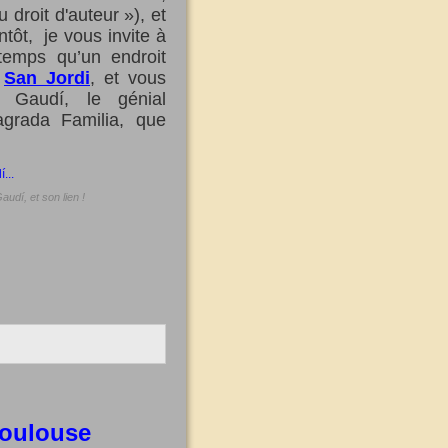
 droit d'auteur »), et
tôt, je vous invite à
temps qu’un endroit
e
San Jordi
, et vous
i Gaudí, le génial
agrada Familia, que
audí, et son lien !
Toulouse