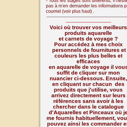
- Tous les stages sont différents, n
'hésit
pas à m'en demander les informations p
courriel (voir plus haut) .
--------------------------------------------------------
--------------------------------
Voici où trouver vos meilleurs
produits aquarelle
et carnets de voyage ?
Pour accédez à mes choix
personnels de fournitures et
couleurs les plus belles et
efficaces
en aquarelle de voyage il vou
suffit de cliquer sur mon
nuancier ci-dessous. Ensuite,
en cliquant sur chacun des
produits que j'utilise, vous
arrivez directement sur leurs
références
sans avoir à les
chercher dans le catalogue
d'Aquarelles et Pinceaux où j
me fournis habituellement, vo
pouvez ainsi les commander e