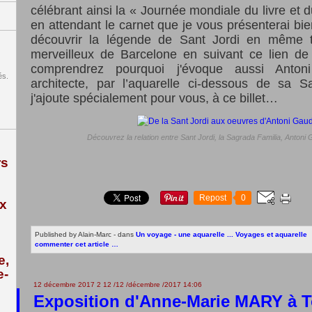
célébrant ainsi la « Journée mondiale du livre et du
en attendant le carnet que je vous présenterai bien
découvrir la légende de Sant Jordi en même 
merveilleux de Barcelone en suivant ce lien d
comprendrez pourquoi j'évoque aussi Anton
és.
architecte, par l’aquarelle ci-dessous de sa S
j'ajoute spécialement pour vous, à ce billet…
Découvrez la relation entre Sant Jordi, la Sagrada Familia, Antoni G
rs
Repost
0
ix
Published by Alain-Marc
-
dans
Un voyage - une aquarelle ...
Voyages et aquarelle
commenter cet article
…
e,
e-
12 décembre 2017
2
12
/
12
/
décembre
/
2017
14:06
Exposition d'Anne-Marie MARY à 