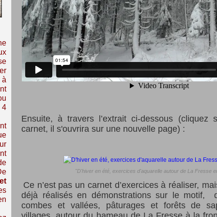
ne
ux
se
er
 à
nt
ou
 4
Ensuite, à travers l’extrait ci-dessous (cliquez
nt
carnet, il s'ouvrira sur une nouvelle page) :
ue
ur
nt
de
De
"D'hiver en été, exercices d'aquarelle autour de La Fresse 
et
Ce n’est pas un carnet d’exercices à réaliser, mai
es
déjà réalisés en démonstrations sur le motif, d
en
combes et vallées, pâturages et forêts de s
villages, autour du hameau de La Fresse à la fron