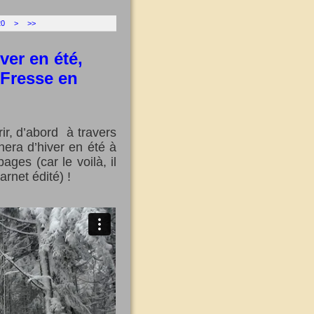
20
30
40
50
60
70
80
>
>>
iver en été,
 Fresse en
ir, d’abord à travers
era d’hiver en été à
ges (car le voilà, il
rnet édité) !