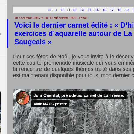
<<
<
10
11
12
13
14
15
16
17
18
19
16 décembre 2017
6
16
/
12
/
décembre
/
2017
17:50
Voici le dernier carnet édité : « D’h
exercices d’aquarelle autour de La
de
Saugeais »
Pour ces fêtes de Noël, je vous invite à le découvr
cette courte promenade musicale qui vous emmèn
la rencontre de quelques thèmes traité dans ses pa
est maintenant disponible pour tous, mon dernier ca