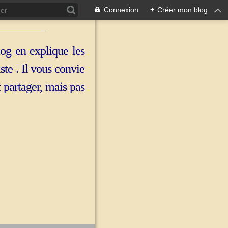
Connexion
+
Créer mon blog
log en explique les
iste . Il vous convie
t partager, mais pas