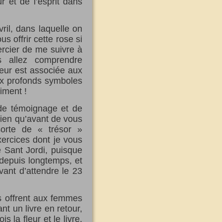
r et de l’esprit dans
ril, dans laquelle on
us offrir cette rose si
ercier de me suivre à
s allez comprendre
fleur est associée aux
 aux profonds symboles
iment !
, de témoignage et de
 bien qu’avant de vous
sorte de « trésor »
ercices dont je vous
de Sant Jordi, puisque
s depuis longtemps, et
vant d’attendre le 23
s offrent aux femmes
nt un livre en retour,
 la fleur et le livre,