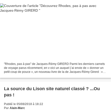
"Rhodes, pas à pas" de Jacques-Rémy GIRERD Parmi les derniers carnets
de voyage parus récemment, en v oici un auquel j’ai envie de « donner un
petit coup de pouce », un nouveau livre de la de Jacques-Rémy Girerd : «
Rhodes, pas à pas » C’est un carnet...
La source du Lison site naturel classé ? ...Ou
pas !
Publié le 05/08/2018 à 18:22
Par
Alain-Marc