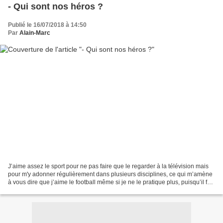
- Qui sont nos héros ?
Publié le 16/07/2018 à 14:50
Par
Alain-Marc
J’aime assez le sport pour ne pas faire que le regarder à la télévision mais
pour m'y adonner régulièrement dans plusieurs disciplines, ce qui m’amène
à vous dire que j’aime le football même si je ne le pratique plus, puisqu’il fait
partie des bons souvenirs...