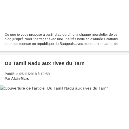
Ce que je vous propose à partir d’aujourd’hui à chaque newsletter de ce
blog jusqu'à Noël : partager avec moi une très belle fin d'année ! Partons
pour commencer en république du Saugeais avec mon dernier carnet de
voyage « D’hiver en été, en République...
Du Tamil Nadu aux rives du Tarn
Publié le 05/11/2018 à 10:59
Par
Alain-Marc