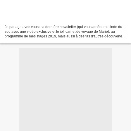
Je partage avec vous ma dernière newsletter (qui vous amènera d'Inde du
sud avec une vidéo exclusive et le joli carnet de voyage de Marie), au
programme de mes stages 2019, mais aussi à des tas d'autres découvertes,
sans oublier l'exposition de Villemur-sur-Tarn,...