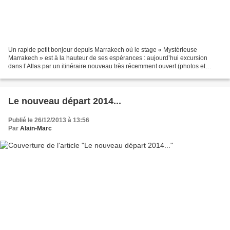
Un rapide petit bonjour depuis Marrakech où le stage « Mystérieuse
Marrakech » est à la hauteur de ses espérances : aujourd’hui excursion
dans l’Atlas par un itinéraire nouveau très récemment ouvert (photos et
aquarelles à venir), hier travail dans quelques-uns...
Le nouveau départ 2014...
Publié le 26/12/2013 à 13:56
Par
Alain-Marc