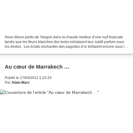
Nous étions partis de Yangon dans la chaude moiteur d’une nuit tropicale
tandis que les fleurs blanches des tecks exhalaient leur subtil parfum sous
les étoiles . Les éclats enchantés des pagodes d’or brillaient encore sous les
ailes de l’avion lorsque...
Au cœur de Marrakech …
Publié le 17/04/2012 à 23:25
Par
Alain-Marc