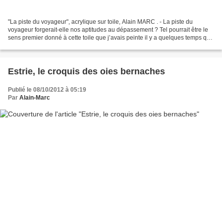
"La piste du voyageur", acrylique sur toile, Alain MARC . - La piste du
voyageur forgerait-elle nos aptitudes au dépassement ? Tel pourrait être le
sens premier donné à cette toile que j’avais peinte il y a quelques temps qui
semblerait dire que le chemin...
Estrie, le croquis des oies bernaches
Publié le 08/10/2012 à 05:19
Par
Alain-Marc