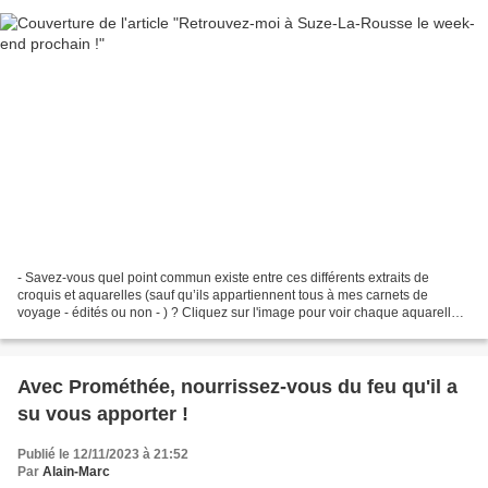
- Savez-vous quel point commun existe entre ces différents extraits de
croquis et aquarelles (sauf qu’ils appartiennent tous à mes carnets de
voyage - édités ou non - ) ? Cliquez sur l'image pour voir chaque aquarelle,
dans une autre version de cet article...
Avec Prométhée, nourrissez-vous du feu qu'il a
su vous apporter !
Publié le 12/11/2023 à 21:52
Par
Alain-Marc