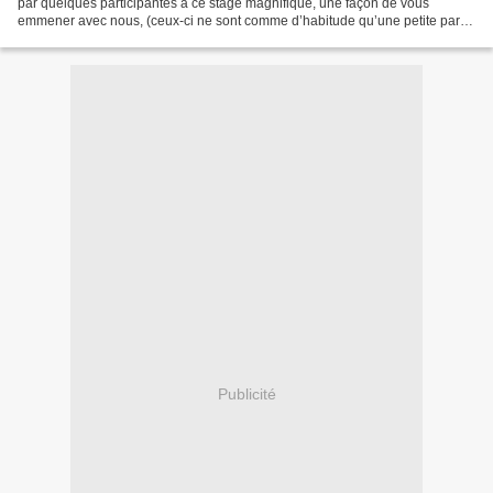
par quelques participantes à ce stage magnifique, une façon de vous
emmener avec nous, (ceux-ci ne sont comme d’habitude qu’une petite partie
du travail de ce groupe, je vous...
Publicité