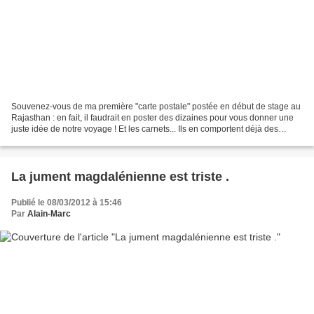
Souvenez-vous de ma première "carte postale" postée en début de stage au
Rajasthan : en fait, il faudrait en poster des dizaines pour vous donner une
juste idée de notre voyage ! Et les carnets... Ils en comportent déjà des
dizaines mais en bien mieux,...
La jument magdalénienne est triste .
Publié le 08/03/2012 à 15:46
Par
Alain-Marc