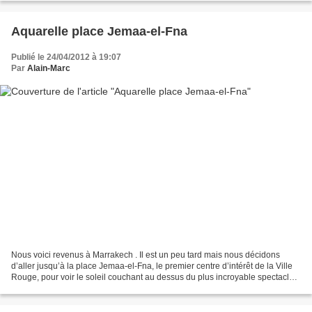
Aquarelle place Jemaa-el-Fna
Publié le 24/04/2012 à 19:07
Par
Alain-Marc
Nous voici revenus à Marrakech . Il est un peu tard mais nous décidons
d’aller jusqu’à la place Jemaa-el-Fna, le premier centre d’intérêt de la Ville
Rouge, pour voir le soleil couchant au dessus du plus incroyable spectacle
qui soit à cette heure-ci...