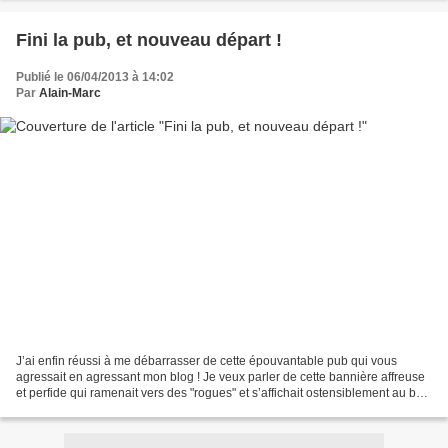
Fini la pub, et nouveau départ !
Publié le 06/04/2013 à 14:02
Par
Alain-Marc
J’ai enfin réussi à me débarrasser de cette épouvantable pub qui vous
agressait en agressant mon blog ! Je veux parler de cette bannière affreuse
et perfide qui ramenait vers des "rogues" et s’affichait ostensiblement au bas
de ces pages sans que ni vous...