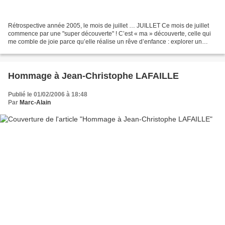
Rétrospective année 2005, le mois de juillet … JUILLET Ce mois de juillet
commence par une "super découverte" ! C’est « ma » découverte, celle qui
me comble de joie parce qu’elle réalise un rêve d’enfance : explorer un
endroit où personne n’a jamais été...
Hommage à Jean-Christophe LAFAILLE
Publié le 01/02/2006 à 18:48
Par
Marc-Alain