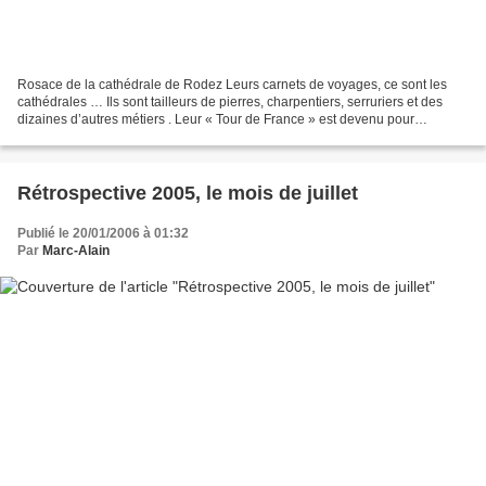
Rosace de la cathédrale de Rodez Leurs carnets de voyages, ce sont les
cathédrales … Ils sont tailleurs de pierres, charpentiers, serruriers et des
dizaines d’autres métiers . Leur « Tour de France » est devenu pour
beaucoup d’entre eux un « Tour d’Europe...
Rétrospective 2005, le mois de juillet
Publié le 20/01/2006 à 01:32
Par
Marc-Alain