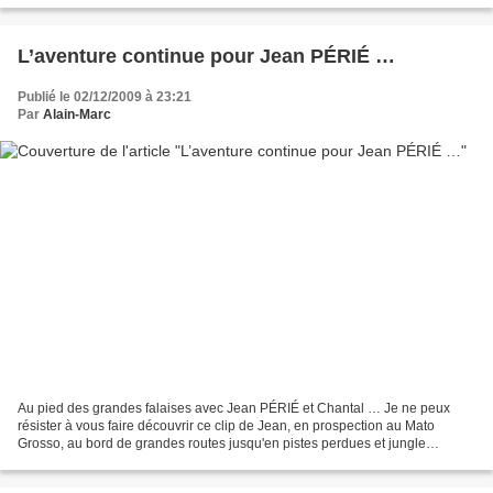
L’aventure continue pour Jean PÉRIÉ …
Publié le 02/12/2009 à 23:21
Par
Alain-Marc
Au pied des grandes falaises avec Jean PÉRIÉ et Chantal … Je ne peux
résister à vous faire découvrir ce clip de Jean, en prospection au Mato
Grosso, au bord de grandes routes jusqu'en pistes perdues et jungle
sauvage … Ce sont des paysages et des ambiances...