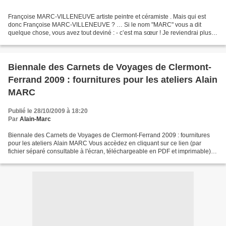
Françoise MARC-VILLENEUVE artiste peintre et céramiste . Mais qui est
donc Françoise MARC-VILLENEUVE ? … Si le nom "MARC" vous a dit
quelque chose, vous avez tout deviné : - c’est ma sœur ! Je reviendrai plus
tard sur ses multiples talents d’artiste peintre,...
Biennale des Carnets de Voyages de Clermont-
Ferrand 2009 : fournitures pour les ateliers Alain
MARC
Publié le 28/10/2009 à 18:20
Par
Alain-Marc
Biennale des Carnets de Voyages de Clermont-Ferrand 2009 : fournitures
pour les ateliers Alain MARC Vous accèdez en cliquant sur ce lien (par
fichier séparé consultable à l'écran, téléchargeable en PDF et imprimable) à
la liste des fournitures à apporter...