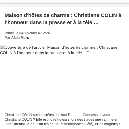
en ligne «Art et Peinture Zoom», que...
Maison d'hôtes de charme : Christiane COLIN à
l’honneur dans la presse et à la télé …
Publié le 04/12/2009 à 12:26
Par
Alain-Marc
Christiane COLIN sur les crêtes du Haut Doubs… Connaissez-vous
Christiane COLIN ? Elle est notre hôtesse lors des stages que j’anime en
Jura Oriental, là-haut sur les hauteurs verdoyantes (l’été), et les magnifiques
paysages enneigés (l’hiver), des crêtes...