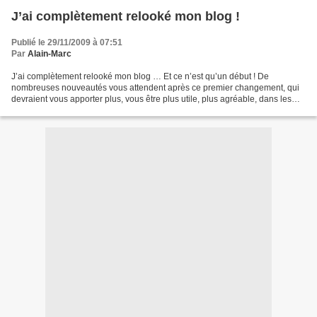
J’ai complètement relooké mon blog !
Publié le 29/11/2009 à 07:51
Par
Alain-Marc
J’ai complètement relooké mon blog … Et ce n’est qu’un début ! De
nombreuses nouveautés vous attendent après ce premier changement, qui
devraient vous apporter plus, vous être plus utile, plus agréable, dans les
jours, les semaines et les mois à venir...